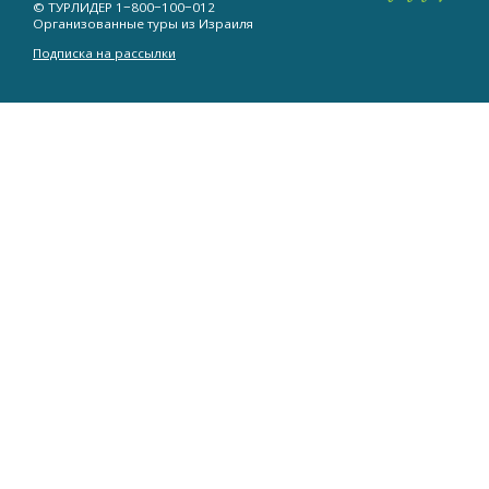
© ТУРЛИДЕР
1−800−100−012
Организованные туры из Израиля
Подписка на рассылки