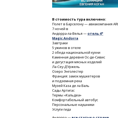
В стоимость тура включено:
Полет в Барселону — авиакомпания AR
7 ночей
в
Андорра-ла-Велья
—
отель
4*
Magic Andorra
Завтраки
5 ужинов в отеле
2 обеда национальной кухни
Каменная деревня
Ос-де-Сивис
и дегустация мясных изделий
Ла-Сеу-Д’Уржель
Озеро Энголестер
Франция: замок мушкетеров
и подземная река
Музей Каза де ла Валь
Сады Артигас
Термы «Кальдеа»
Комфортабельный автобус
Персональные наушники
Услуги гида
Андорра —
все статьи о стране