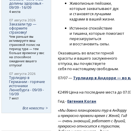
Живописные пейзажи,
долины здоровья -
09/09 - 16/09
которые захватывают дух
4 места
и становятся лучшими
кадрами в вашей жизни.
07 августа 2026
Заказали тур —
Истинное спокойствие
оформите
страховку!
и тишина, которые помогают
Чем раньше вы
перезагрузиться
активируете ваш
и восстановить силы.
страховой полис на
период тура — тем
Оказавшись во власти горной
больше времени у вас
на спокойное
красоты и вашего заслуженного
ожидание вашего
отпуска, вы почувствуете
отпуска!
себя
по-настоящему
свободным.
07 августа 2026
Турлидер в
07/07 —
Турлидер в Андорре — во в
Германии - горячие
источники
Люнебурга - 09/09 -
€2499 Цена на последние места до 07.0
16/09
7 мест
Гид -
Евгения
Коган
Все новости
«Мы давно планировали тур в Андорру
и прекрасно провели время с Женей, Гид
— очень знающий, работает с душой,
прекрасно относится к туристам,