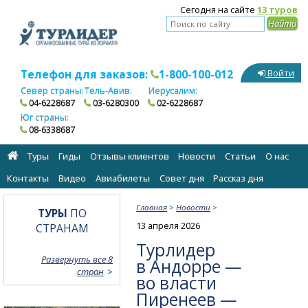
Сегодня на сайте
13 туров
Телефон для заказов:
1-800-100-012
Войти
Север страны:
Тель-Авив:
Иерусалим:
04-6228687
03-6280300
02-6228687
Юг страны:
08-6338687
Туры
Гиды
Отзывы клиентов
Новости
Статьи
О нас
Контакты
Видео
Авиабилеты
Cовет дня
Рассказ дня
Главная
>
Новости
>
ТУРЫ
ПО
13 апреля 2026
СТРАНАМ
Турлидер
Развернуть все 8
в Андорре —
стран
во власти
Пиренеев —