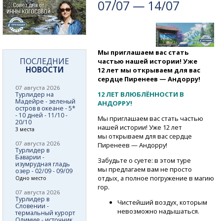
07/07 — 14/07
Мы приглашаем вас стать
ПОСЛЕДНИЕ
частью нашей истории! Уже
НОВОСТИ
12 лет мы открываем для вас
сердце Пиренеев — Андорру!
07 августа 2026
12 ЛЕТ ВЛЮБЛЁННОСТИ В
Турлидер на
Мадейре - зеленый
АНДОРРУ!
остров в океане - 5*
- 10 дней - 11/10 -
Мы приглашаем вас стать частью
20/10
нашей истории! Уже 12 лет
3 места
мы открываем для вас сердце
07 августа 2026
Пиренеев — Андорру!
Турлидер в
Баварии -
Забудьте о суете: в этом туре
изумрудная гладь
мы предлагаем вам не просто
озер - 02/09 - 09/09
отдых, а полное погружение в магию
Одно место
гор.
07 августа 2026
Турлидер в
Чистейший воздух, которым
Словении -
невозможно надышаться.
термальный курорт
Олимие - источник