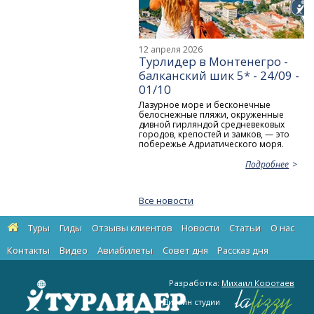
12 апреля 2026
Турлидер в Монтенегро -
балканский шик 5* - 24/09 -
01/10
Лазурное море и бесконечные
белоснежные пляжи, окруженные
дивной гирляндой средневековых
городов, крепостей и замков, — это
побережье Адриатического моря.
Подробнее
Все новости
Туры
Гиды
Отзывы клиентов
Новости
Статьи
О нас
Контакты
Видео
Авиабилеты
Cовет дня
Рассказ дня
Разработка:
Михаил Коротаев
Дизайн студии