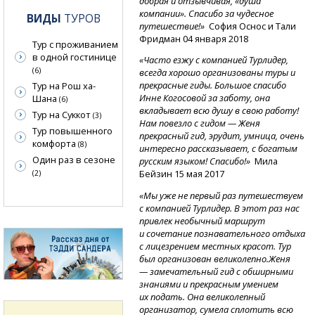
добрая и отзывчивая, «душа
компании». Спасибо за чудесное
ВИДЫ
ТУРОВ
путешествие!»
София Оснос и Тали
Фридман 04 января 2018
Тур с проживанием
в одной гостинице
«Часто езжу с компанией Турлидер,
(6)
всегда хорошо организованы туры и
прекрасные гиды. Большое спасибо
Тур на Рош ха-
Инне Когосовой за заботу, она
Шана
(6)
вкладывает всю душу в свою работу!
Тур на Суккот
(3)
Нам повезло с гидом — Женя
Тур повышенного
прекрасный гид, эрудит, умница, очень
комфорта
(8)
интересно рассказывает, с богатым
Один раз в сезоне
русским языком! Спасибо!»
Мила
Бейзин 15 мая 2017
(2)
«Мы уже не первый раз путешествуем
с компанией Турлидер. В этот раз нас
привлек необычный маршрут
и сочетание познавательного отдыха
с лицезрением местных красот. Тур
был организован великолепно.Женя
— замечательный гид с обширными
знаниями и прекрасным умением
их подать. Она великолепный
организатор, сумела сплотить всю