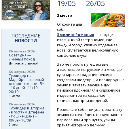
19/05 — 26/05
2 места
Откройте для
себя
Эмилию-Романью
— сердце
ПОСЛЕДНИЕ
итальянской гастрономии, где
НОВОСТИ
каждый город, словно отдельная
нота, сплетается в великолепную
06 августа 2026
Совет дня —
симфонию вкуса.
Личный поход
Для нас это важно!
Это не просто путешествие,
а настоящее погружение в мир, где
06 августа 2026
кулинарные традиции веками
Турлидер на
Мадейре - зеленый
создавали шедевры, а плодородные
остров в океане - 5*
земли и захватывающие дух
- 10 дней - 11/10 -
пейзажи вдохновляли художников
20/10
и музыкантов на создание
3 места
гениальных произведений.
06 августа 2026
Турлидер в Штирии
Позвольте себе почувствовать эту
- в гостях у Штефана
землю на вкус. Здесь воздух пахнет
- Рош ха-Шана -
пармезаном и прошутто, улицы
09/09 - 16/09
5 мест
хранят истории о великих