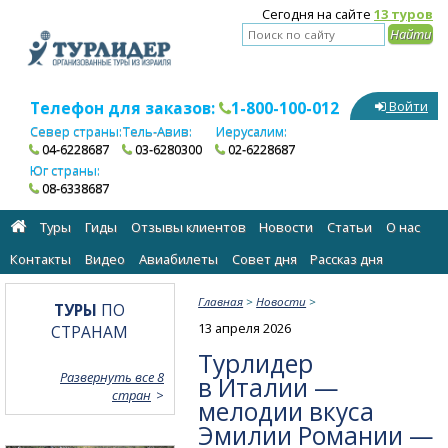
Сегодня на сайте
13 туров
Телефон для заказов:
1-800-100-012
Войти
Север страны:
Тель-Авив:
Иерусалим:
04-6228687
03-6280300
02-6228687
Юг страны:
08-6338687
Туры
Гиды
Отзывы клиентов
Новости
Статьи
О нас
Контакты
Видео
Авиабилеты
Cовет дня
Рассказ дня
Главная
>
Новости
>
ТУРЫ
ПО
13 апреля 2026
СТРАНАМ
Турлидер
Развернуть все 8
в Италии —
стран
мелодии вкуса
Эмилии Романии —