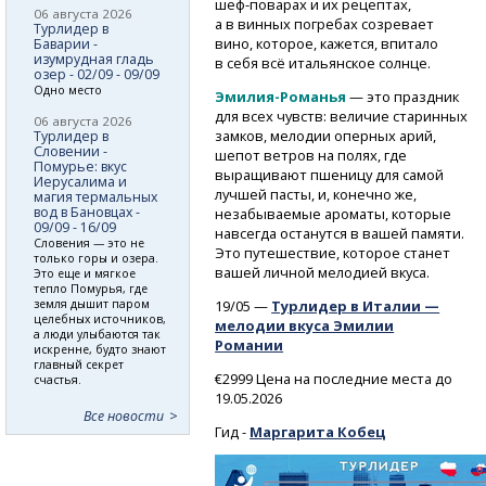
шеф-поварах
и их рецептах,
06 августа 2026
а в винных погребах созревает
Турлидер в
вино, которое, кажется, впитало
Баварии -
изумрудная гладь
в себя всё итальянское солнце.
озер - 02/09 - 09/09
Одно место
Эмилия-Романья
— это праздник
для всех чувств: величие старинных
06 августа 2026
замков, мелодии оперных арий,
Турлидер в
Словении -
шепот ветров на полях, где
Помурье: вкус
выращивают пшеницу для самой
Иерусалима и
лучшей пасты, и, конечно же,
магия термальных
вод в Бановцах -
незабываемые ароматы, которые
09/09 - 16/09
навсегда останутся в вашей памяти.
Словения — это не
Это путешествие, которое станет
только горы и озера.
вашей личной мелодией вкуса.
Это еще и мягкое
тепло Помурья, где
19/05 —
Турлидер в Италии —
земля дышит паром
целебных источников,
мелодии вкуса Эмилии
а люди улыбаются так
Романии
искренне, будто знают
главный секрет
€2999 Цена на последние места до
счастья.
19.05.2026
Все новости
Гид -
Маргарита Кобец