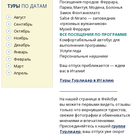
Посещения городов: Феррара,
ТУРЫ
ПО ДАТАМ
Парма, Мантуя, Модена, Болонья
Замок Фонтанеллато
Август
Salse di Nirano — заповедник
«грязевых вулканчиков»
Сентябрь
Музей Феррари
Октябрь
ВСЕ ПОСЕЩЕНИЯ ПО ПРОГРАММЕ
Ноябрь
Комфортабельный автобус для
Декабрь
выполнения программы
Услуги гида
Январь
Персональные наушники
Февраль
Ваш отпуск приближается — ждем
Март
вас в Италии!
Апрель
Туры Турлидер в Италию
________________________________
На нашей странице в Фейсбук
вы можете первыми видеть отзывы
только что вернувшихся туристов,
свежие фотографии и обмениваться
мнениями и впечатлениями.
Присоединяйтесь к нашей
группе
Турлидер
, ваш отпуск уже скоро!