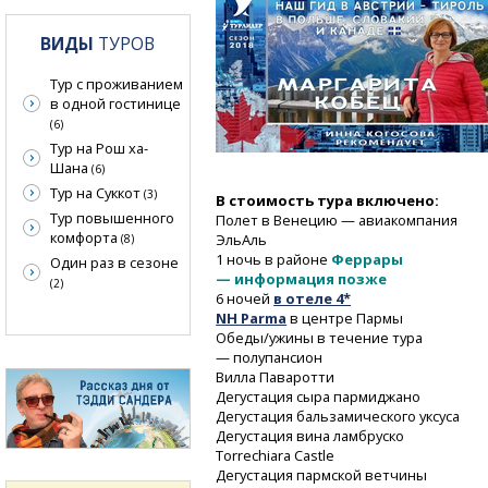
ВИДЫ
ТУРОВ
Тур с проживанием
в одной гостинице
(6)
Тур на Рош ха-
Шана
(6)
Тур на Суккот
(3)
В стоимость тура включено:
Тур повышенного
Полет в Венецию — авиакомпания
комфорта
ЭльАль
(8)
1 ночь в районе
Феррары
Один раз в сезоне
— информация позже
(2)
6 ночей
в отеле 4*
NH Parma
в центре Пармы
Обеды/ужины в течение тура
— полупансион
Вилла Паваротти
Дегустация сыра пармиджано
Дегустация бальзамического уксуса
Дегустация вина ламбруско
Torrechiara Castle
Дегустация пармской ветчины