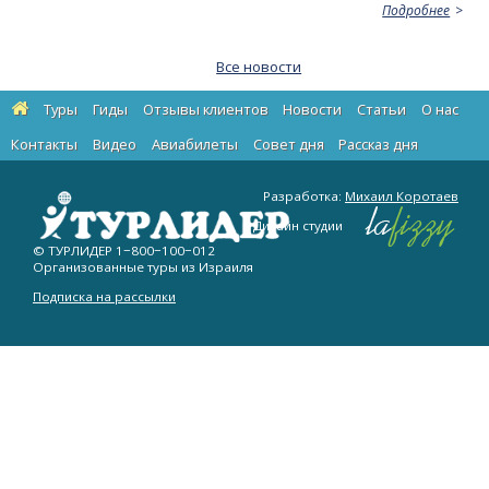
Подробнее
Все новости
Туры
Гиды
Отзывы клиентов
Новости
Статьи
О нас
Контакты
Видео
Авиабилеты
Cовет дня
Рассказ дня
Разработка:
Михаил Коротаев
Дизайн студии
© ТУРЛИДЕР
1−800−100−012
Организованные туры из Израиля
Подписка на рассылки