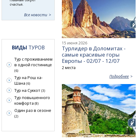
счастья.
Все новости
15 июня 2026
ВИДЫ
ТУРОВ
Турлидер в Доломитах -
самые красивые горы
Тур с проживанием
Европы - 02/07 - 12/07
в одной гостинице
2 места
(6)
Подробнее
Тур на Рош ха-
Шана
(6)
Тур на Суккот
(3)
Тур повышенного
комфорта
(8)
Один раз в сезоне
(2)