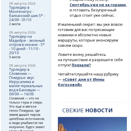
09 августа 2026
Сентябрь уже не за горами,
Турлидер в
и готовить безупречный
Монтенегро -
отдых стоит уже сейчас.
балканский шик 5* -
24/09 - 01/10
И маленький секрет: мы уже вовсю
2 места
готовим для вас потрясающие
09 августа 2026
новинки и абсолютно новые
Турлидер на
маршруты, которые анонсируем
Мадейре - зеленый
остров в океане - 5*
совсем скоро.
- 10 дней - 11/10 -
20/10
Ловите волну, решайтесь
3 места
на путешествие и разрешите себе
отпуск!
Поехали?
09 августа 2026
Турлидер в
Словении —
Читайте/слушайте нашу рубрику
Помурье: вкус
—
«Совет дня от Инны
Иерусалима и
Когосовой»
магия термальных
вод в Бановцах —
09/09 — 16/09
Словения — это не
только горы и озера.
Это еще и мягкое
СВЕЖИЕ
НОВОСТИ
тепло Помурья, где
земля дышит паром
целебных источников,
а люди улыбаются так
искренне, будто знают
главный секрет