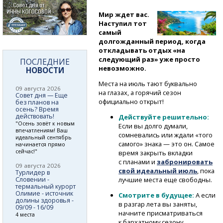
Мир ждет вас.
Наступил тот
самый
долгожданный период, когда
откладывать отдых «на
следующий раз» уже просто
ПОСЛЕДНИЕ
невозможно.
НОВОСТИ
Места на июль тают буквально
09 августа 2026
на глазах, а горячий сезон
Совет дня — Еще
официально открыт!
без планов на
осень? Время
действовать!
Действуйте решительно:
"Осень зовёт к новым
Если вы долго думали,
впечатлениям! Ваш
сомневались или ждали «того
идеальный сентябрь
самого» знака — это он. Самое
начинается прямо
сейчас!"
время закрыть вкладки
с планами и
забронировать
09 августа 2026
свой идеальный июль
, пока
Турлидер в
Словении -
лучшие места еще свободны.
термальный курорт
Олимие - источник
Смотрите в будущее:
А если
долины здоровья -
в разгар лета вы заняты,
09/09 - 16/09
начните присматриваться
4 места
к бархатному сезону.