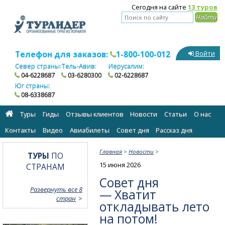
Сегодня на сайте
13 туров
Телефон для заказов:
1-800-100-012
Войти
Север страны:
Тель-Авив:
Иерусалим:
04-6228687
03-6280300
02-6228687
Юг страны:
08-6338687
Туры
Гиды
Отзывы клиентов
Новости
Статьи
О нас
Контакты
Видео
Авиабилеты
Cовет дня
Рассказ дня
Главная
>
Новости
>
ТУРЫ
ПО
15 июня 2026
СТРАНАМ
Совет дня
Развернуть все 8
— Хватит
стран
откладывать лето
на потом!