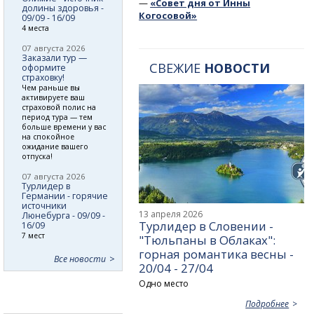
—
«Совет дня от Инны
долины здоровья -
Когосовой»
09/09 - 16/09
4 места
07 августа 2026
Заказали тур —
СВЕЖИЕ
НОВОСТИ
оформите
страховку!
Чем раньше вы
активируете ваш
страховой полис на
период тура — тем
больше времени у вас
на спокойное
ожидание вашего
отпуска!
07 августа 2026
Турлидер в
Германии - горячие
источники
13 апреля 2026
Люнебурга - 09/09 -
Турлидер в Словении -
16/09
7 мест
"Тюльпаны в Облаках":
горная романтика весны -
Все новости
20/04 - 27/04
Одно место
Подробнее