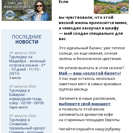
Если
вы чувствовали, что этой
весной жизнь проносится мимо,
а чемодан заскучал в шкафу
— май создан специально для
ПОСЛЕДНИЕ
вас.
НОВОСТИ
Это идеальный баланс: уже теплое
07 августа 2026
солнце, но еще нежная, сочная
Турлидер на
зелень и бесконечное цветение.
Мадейре - зеленый
остров в океане - 5*
Не успели выехать в этом сезоне?
- 10 дней - 11/10 -
Май — ваш «золотой билет»!
20/10
3 места
У нас еще осталось несколько
заветных мест в самых красивых
07 августа 2026
группах месяца.
Турлидер в
Баварии -
Загляните в наше расписание,
изумрудная гладь
озер - 02/09 - 09/09
выберите свой маршрут
Одно место
и позвольте этой весне
запомниться ароматом кофе
07 августа 2026
на старинных площадях Европы.
Турлидер в
Словении -
термальный курорт
Читайте/слушайте нашу рубрику
Олимие - источник