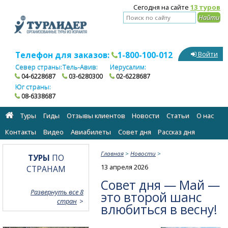
Сегодня на сайте
13 туров
Телефон для заказов:
1-800-100-012
Войти
Север страны:
Тель-Авив:
Иерусалим:
04-6228687
03-6280300
02-6228687
Юг страны:
08-6338687
Туры
Гиды
Отзывы клиентов
Новости
Статьи
О нас
Контакты
Видео
Авиабилеты
Cовет дня
Рассказ дня
Главная
>
Новости
>
ТУРЫ
ПО
13 апреля 2026
СТРАНАМ
Совет дня — Май —
Развернуть все 8
это второй шанс
стран
влюбиться в весну!