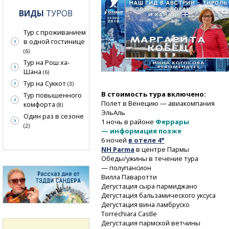
ВИДЫ
ТУРОВ
Тур с проживанием
в одной гостинице
(6)
Тур на Рош ха-
Шана
(6)
Тур на Суккот
(3)
В стоимость тура включено:
Тур повышенного
Полет в Венецию — авиакомпания
комфорта
(8)
ЭльАль
Один раз в сезоне
1 ночь в районе
Феррары
(2)
— информация позже
6 ночей
в отеле 4*
NH Parma
в центре Пармы
Обеды/ужины в течение тура
— полупансион
Вилла Паваротти
Дегустация сыра пармиджано
Дегустация бальзамического уксуса
Дегустация вина ламбруско
Torrechiara Castle
Дегустация пармской ветчины