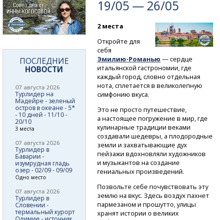
19/05 — 26/05
2 места
Откройте для
себя
Эмилию-Романью
— сердце
ПОСЛЕДНИЕ
итальянской гастрономии, где
НОВОСТИ
каждый город, словно отдельная
нота, сплетается в великолепную
07 августа 2026
Турлидер на
симфонию вкуса.
Мадейре - зеленый
остров в океане - 5*
Это не просто путешествие,
- 10 дней - 11/10 -
а настоящее погружение в мир, где
20/10
кулинарные традиции веками
3 места
создавали шедевры, а плодородные
07 августа 2026
земли и захватывающие дух
Турлидер в
пейзажи вдохновляли художников
Баварии -
и музыкантов на создание
изумрудная гладь
озер - 02/09 - 09/09
гениальных произведений.
Одно место
Позвольте себе почувствовать эту
07 августа 2026
землю на вкус. Здесь воздух пахнет
Турлидер в
пармезаном и прошутто, улицы
Словении -
термальный курорт
хранят истории о великих
Олимие - источник