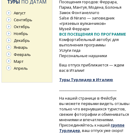
ТУРЫ
ПО ДАТАМ
Посещения городов: Феррара,
Парма, Мантуя, Модена, Болонья
Замок Фонтанеллато
Август
Salse di Nirano — заповедник
Сентябрь
«грязевых вулканчиков»
Октябрь
Музей Феррари
Ноябрь
ВСЕ ПОСЕЩЕНИЯ ПО ПРОГРАММЕ
Комфортабельный автобус для
Декабрь
выполнения программы
Январь
Услуги гида
Февраль
Персональные наушники
Март
Ваш отпуск приближается — ждем
Апрель
вас в Италии!
Туры Турлидер в Италию
________________________________
На нашей странице в Фейсбук
вы можете первыми видеть отзывы
только что вернувшихся туристов,
свежие фотографии и обмениваться
мнениями и впечатлениями.
Присоединяйтесь к нашей
группе
Турлидер
, ваш отпуск уже скоро!