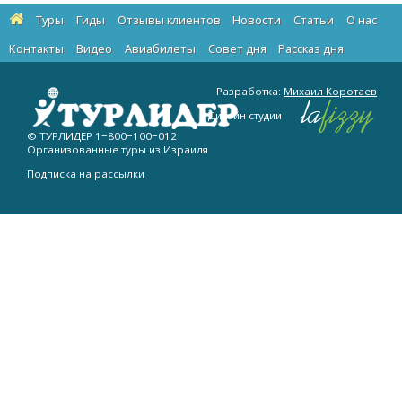
Туры
Гиды
Отзывы клиентов
Новости
Статьи
О нас
Контакты
Видео
Авиабилеты
Cовет дня
Рассказ дня
Разработка:
Михаил Коротаев
Дизайн студии
© ТУРЛИДЕР
1−800−100−012
Организованные туры из Израиля
Подписка на рассылки