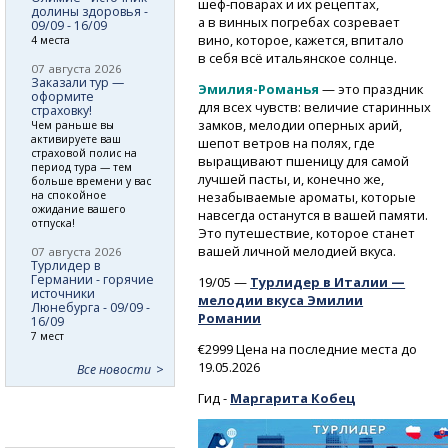
шеф-поварах
и их рецептах,
долины здоровья -
а в винных погребах созревает
09/09 - 16/09
вино, которое, кажется, впитало
4 места
в себя всё итальянское солнце.
07 августа 2026
Заказали тур —
Эмилия-Романья
— это праздник
оформите
для всех чувств: величие старинных
страховку!
замков, мелодии оперных арий,
Чем раньше вы
активируете ваш
шепот ветров на полях, где
страховой полис на
выращивают пшеницу для самой
период тура — тем
лучшей пасты, и, конечно же,
больше времени у вас
на спокойное
незабываемые ароматы, которые
ожидание вашего
навсегда останутся в вашей памяти.
отпуска!
Это путешествие, которое станет
вашей личной мелодией вкуса.
07 августа 2026
Турлидер в
Германии - горячие
19/05 —
Турлидер в Италии —
источники
мелодии вкуса Эмилии
Люнебурга - 09/09 -
Романии
16/09
7 мест
€2999 Цена на последние места до
19.05.2026
Все новости
Гид -
Маргарита Кобец