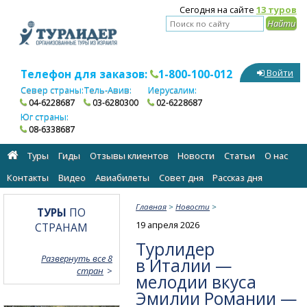
Сегодня на сайте
13 туров
Телефон для заказов:
1-800-100-012
Войти
Север страны:
Тель-Авив:
Иерусалим:
04-6228687
03-6280300
02-6228687
Юг страны:
08-6338687
Туры
Гиды
Отзывы клиентов
Новости
Статьи
О нас
Контакты
Видео
Авиабилеты
Cовет дня
Рассказ дня
Главная
>
Новости
>
ТУРЫ
ПО
19 апреля 2026
СТРАНАМ
Турлидер
Развернуть все 8
в Италии —
стран
мелодии вкуса
Эмилии Романии —