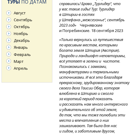
ТУРЫ
ПО ДАТАМ
справилась! Браво „Турлидер“, что
у вас такие гиды! Тур: Турлидер
Август
в Штирии-в
гостях
у Штефана-„межсезонье“,
сентябрь
Сентябрь
2023 год»
Чернявские
Октябрь
и Погребинские. 18 сентября 2023
Ноябрь
«Только вернулись из путешествия
Декабрь
по красивым местам, которыми
Январь
богата земля Штирия (Австрия).
Февраль
Природа и ландшафт неповторимы,
всё утопает в зелени и чистоте.
Март
Познакомились с замками,
Апрель
мануфактурами и термальными
источниками. И всё это благодаря
прекрасному, эрудированному знатоку
своего дела Таисии Обер, которая
влюблена в Штирию и смогла
за короткий период показать
и рассказать нам много интересного
и удивительного об этой земле,
да так, что мы тоже полюбили эти
места и впечатления о них
зашкаливают. Тая была для нас
и гидом, и заботливым другом,