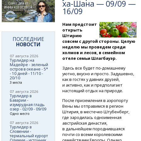
ха-Шана
— 09/09 —
16/09
Нам предстоит
открыть
Штирию
ПОСЛЕДНИЕ
совсем с другой стороны. Целую
НОВОСТИ
неделю мы проведем среди
холмов и лесов, в семейном
07 августа 2026
отеле семьи Шлагбауэр.
Турлидер на
Мадейре - зеленый
Здесь все будет
по-домашнему
остров в океане - 5*
- 10 дней - 11/10 -
уютно, вкусно и просто. Задушевно,
20/10
как в гостях у давних друзей,
3 места
и активно, как и предполагает
настоящий отдых на природе.
07 августа 2026
Турлидер в
Баварии -
После приземления в аэропорту
изумрудная гладь
Вены мы отправимся в регион
озер - 02/09 - 09/09
Штирия, в местечко Штубенберг,
Одно место
где зародилась одноименная
07 августа 2026
австрийская династия,
Турлидер в
в дальнейшем породнившаяся
Словении -
почти со всеми королевскими
термальный курорт
семействами Европы. Однако
Олимие - источник