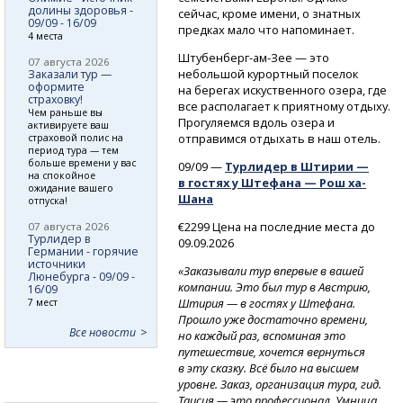
долины здоровья -
сейчас, кроме имени, о знатных
09/09 - 16/09
предках мало что напоминает.
4 места
Штубенберг-ам-Зее
— это
07 августа 2026
небольшой курортный поселок
Заказали тур —
оформите
на берегах искуственного озера, где
страховку!
все располагает к приятному отдыху.
Чем раньше вы
Прогуляемся вдоль озера и
активируете ваш
отправимся отдыхать в наш отель.
страховой полис на
период тура — тем
больше времени у вас
09/09 —
Турлидер в Штирии —
на спокойное
в гостях у Штефана — Рош ха-
ожидание вашего
Шана
отпуска!
€2299 Цена на последние места до
07 августа 2026
Турлидер в
09.09.2026
Германии - горячие
источники
«Заказывали тур впервые в вашей
Люнебурга - 09/09 -
компании. Это был тур в Австрию,
16/09
Штирия — в гостях у Штефана.
7 мест
Прошло уже достаточно времени,
Все новости
но каждый раз, вспоминая это
путешествие, хочется вернуться
в эту сказку. Всё было на высшем
уровне. Заказ, организация тура, гид.
Таисия — это профессионал, Умница,