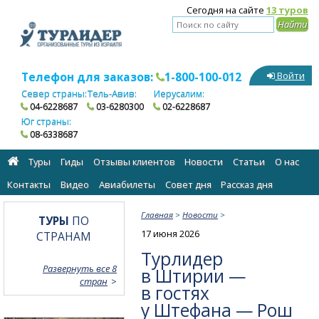
Сегодня на сайте
13 туров
Телефон для заказов:
1-800-100-012
Войти
Север страны:
Тель-Авив:
Иерусалим:
04-6228687
03-6280300
02-6228687
Юг страны:
08-6338687
Туры
Гиды
Отзывы клиентов
Новости
Статьи
О нас
Контакты
Видео
Авиабилеты
Cовет дня
Рассказ дня
Главная
>
Новости
>
ТУРЫ
ПО
17 июня 2026
СТРАНАМ
Турлидер
Развернуть все 8
в Штирии —
стран
в гостях
у Штефана — Рош