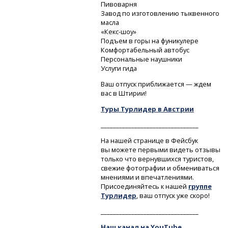
Пивоварня
Завод по изготовлению тыквенного
масла
«Кекс-шоу»
Подъем в горы на фуникулере
Комфортабельный автобус
Персональные наушники
Услуги гида
Ваш отпуск приближается — ждем
вас в Штирии!
Туры Турлидер в Австрии
________________________________
На нашей странице в Фейсбук
вы можете первыми видеть отзывы
только что вернувшихся туристов,
свежие фотографии и обмениваться
мнениями и впечатлениями.
Присоединяйтесь к нашей
группе
Турлидер
, ваш отпуск уже скоро!
________________________________
Наш канал на YouTube