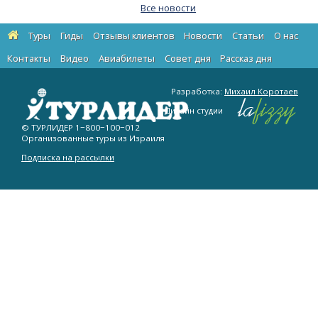
Все новости
Туры
Гиды
Отзывы клиентов
Новости
Статьи
О нас
Контакты
Видео
Авиабилеты
Cовет дня
Рассказ дня
Разработка:
Михаил Коротаев
Дизайн студии
© ТУРЛИДЕР
1−800−100−012
Организованные туры из Израиля
Подписка на рассылки