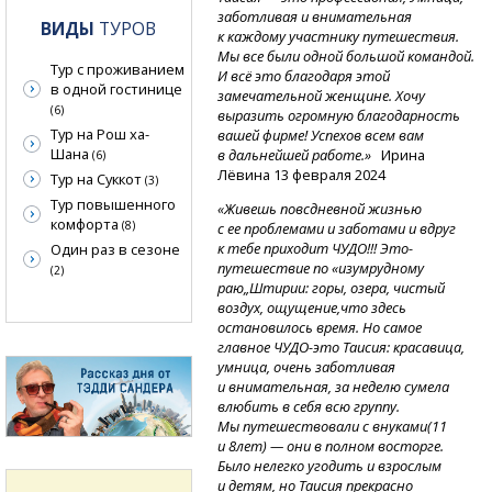
заботливая и внимательная
ВИДЫ
ТУРОВ
к каждому участнику путешествия.
Мы все были одной большой командой.
Тур с проживанием
И всё это благодаря этой
в одной гостинице
замечательной женщине. Хочу
(6)
выразить огромную благодарность
Тур на Рош ха-
вашей фирме! Успехов всем вам
Шана
в дальнейшей работе.»
Ирина
(6)
Лёвина 13 февраля 2024
Тур на Суккот
(3)
Тур повышенного
«Живешь повсдневной жизнью
комфорта
(8)
с ее проблемами и заботами и вдруг
к тебе приходит ЧУДО!!! Это-
Один раз в сезоне
путешествие по «изумрудному
(2)
раю„Штирии: горы, озера, чистый
воздух, ощущение,что здесь
остановилось время. Но самое
главное
ЧУДО-это
Таисия: красавица,
умница, очень заботливая
и внимательная, за неделю сумела
влюбить в себя всю группу.
Мы путешествовали с внуками(11
и 8лет) — они в полном восторге.
Было нелегко угодить и взрослым
и детям, но Таисия прекрасно