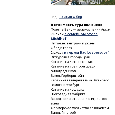
Гид -
Таисия Обер
В стоимость тура включено:
Полет в Вену — авиакомпания Аркия
7 ночей
в семейном отеле
Michlhof
Питание: завтраки и ужины
Обед в горах
2 входа
в термы Bad Loepersdorf
Экскурсия в городе Грац
Катание на летних санках
Катание на тракторе среди
виноградников
Замок Герберштейн
Картинная галерея замка Эггенберг
Замок Ригерсбург
Катание на лошадях
Шоколадная фабрика
Завод по изготовлению игристого
вина
Фермерское хозяйство со шнапсом
Винный погреб