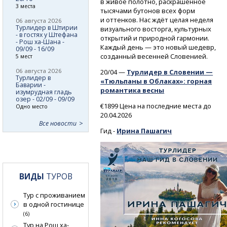
в живое полотно, раскрашенное
3 места
тысячами бутонов всех форм
и оттенков. Нас ждёт целая неделя
06 августа 2026
Турлидер в Штирии
визуального восторга, культурных
- в гостях у Штефана
открытий и природной гармонии.
- Рош ха-Шана -
Каждый день — это новый шедевр,
09/09 - 16/09
созданный весенней Словенией.
5 мест
06 августа 2026
20/04 —
Турлидер в Словении —
Турлидер в
«Тюльпаны в Облаках»: горная
Баварии -
романтика весны
изумрудная гладь
озер - 02/09 - 09/09
€1899 Цена на последние места до
Одно место
20.04.2026
Все новости
Гид -
Ирина Пашагич
ВИДЫ
ТУРОВ
Тур с проживанием
в одной гостинице
(6)
Тур на Рош ха-