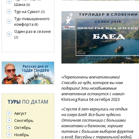
Шана
(6)
Тур на Суккот
(3)
Тур повышенного
комфорта
(8)
Один раз в сезоне
(2)
«Переполнены впечатлениями!
Спасибо за чудо, которое вы нам
подарили! Эти незабываемые
впечатления останутся с нами!»
Klotsvog Raisa 04 октября 2023
ТУРЫ
ПО ДАТАМ
«Спустя 8 лет вернулись на отдых
Август
на озеро Блед. Все было чудесно.
Отличная гостиница с большими
Сентябрь
комнатами и балконом, хорошее
Октябрь
питание с большим выбором фруктов
Ноябрь
и ягод, бассейны с термальной водой,