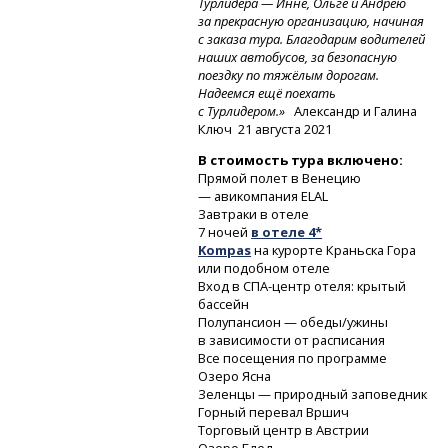
Турлидера — Инне, Ольге и Андрею
за прекрасную организацию, начиная
с заказа тура. Благодарим водителей
наших автобусов, за безопасную
поездку по тяжёлым дорогам.
Надеемся ещё поехать
с Турлидером.»
Александр и Галина
Ключ
21 августа 2021
В стоимость тура включено:
Прямой полет в Венецию
— авикомпания ELAL
Завтраки в отеле
7 ночей
в отеле 4*
Kompas
на курорте Краньска Гора
или подобном отеле
Вход
в СПА-центр
отеля: крытый
бассейн
Полупансион — обеды/ужины
в зависимости от расписания
Все посещения по программе
Озеро Ясна
Зеленцы — природный заповедник
Горный перевал Вршич
Торговый центр в Австрии