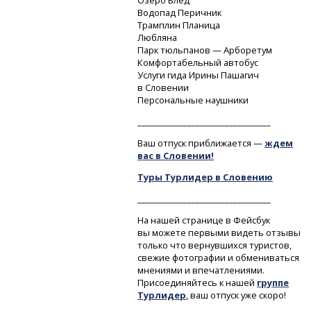
Озеро Блед
Водопад Перичник
Трамплин Планица
Любляна
Парк тюльпанов — Арборетум
Комфортабельный автобус
Услуги гида Ирины Пашагич
в Словении
Персональные наушники
________________________________
Ваш отпуск приближается —
ждем
вас в Словении!
Туры Турлидер в Словению
________________________________
На нашей странице в Фейсбук
вы можете первыми видеть отзывы
только что вернувшихся туристов,
свежие фотографии и обмениваться
мнениями и впечатлениями.
Присоединяйтесь к нашей
группе
Турлидер
, ваш отпуск уже скоро!