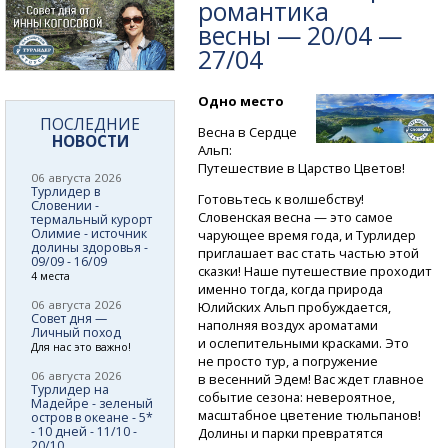
романтика
весны — 20/04 —
27/04
Одно место
ПОСЛЕДНИЕ
Весна в Сердце
НОВОСТИ
Альп:
Путешествие в Царство Цветов!
06 августа 2026
Турлидер в
Готовьтесь к волшебству!
Словении -
Словенская весна — это самое
термальный курорт
Олимие - источник
чарующее время года, и Турлидер
долины здоровья -
приглашает вас стать частью этой
09/09 - 16/09
сказки! Наше путешествие проходит
4 места
именно тогда, когда природа
06 августа 2026
Юлийских Альп пробуждается,
Совет дня —
наполняя воздух ароматами
Личный поход
и ослепительными красками. Это
Для нас это важно!
не просто тур, а погружение
06 августа 2026
в весенний Эдем! Вас ждет главное
Турлидер на
событие сезона: невероятное,
Мадейре - зеленый
масштабное цветение тюльпанов!
остров в океане - 5*
- 10 дней - 11/10 -
Долины и парки превратятся
20/10