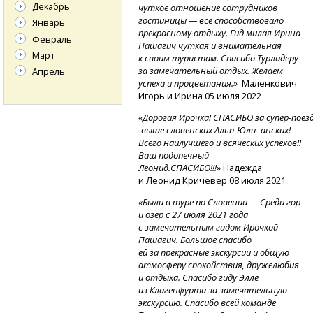
Декабрь
чуткое отношение сотрудников
гостиницы — все способствовало
Январь
прекрасному отдыху. Гид милая Ирина
Февраль
Пашагич чуткая и внимательная
Март
к своим туристам. Спасибо Турлидеру
за замечательный отдых. Желаем
Апрель
успеха и процветания.»
Маленкович
Игорь и Ирина 05 июля 2022
«Дорогая
Ирочка!
СПАСИБО
за супер-поезд
-
выше
словенских
Альп-Юли-
анских!
Всего наилучшего и всяческих успехов!!
Ваш подопечный
Леонид.СПАСИБО!!!»
Надежда
и Леонид Кричевер 08 июля 2021
«Были в туре по Словении — Среди гор
и озер с 27 июля 2021 года
с замечательным гидом Ирочкой
Пашагич. Большое спасибо
ей за прекрасные экскурсии и общую
атмосферу спокойствия, дружелюбия
и отдыха. Спасибо гиду Элле
из Клагенфурта за замечательную
экскурсию. Спасибо всей команде