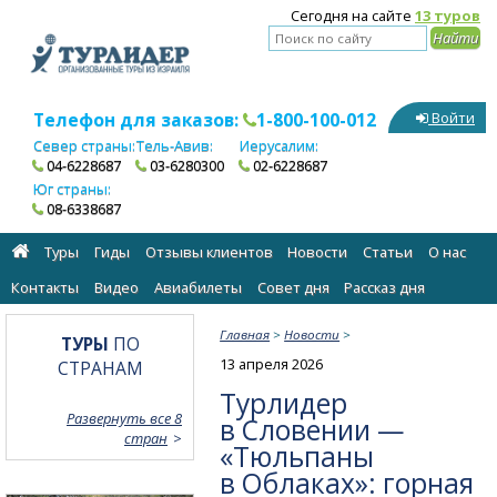
Сегодня на сайте
13 туров
Телефон для заказов:
1-800-100-012
Войти
Север страны:
Тель-Авив:
Иерусалим:
04-6228687
03-6280300
02-6228687
Юг страны:
08-6338687
Туры
Гиды
Отзывы клиентов
Новости
Статьи
О нас
Контакты
Видео
Авиабилеты
Cовет дня
Рассказ дня
Главная
>
Новости
>
ТУРЫ
ПО
13 апреля 2026
СТРАНАМ
Турлидер
Развернуть все 8
в Словении —
стран
«Тюльпаны
в Облаках»: горная