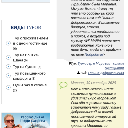
Турлидером была Моравия.
Мы уже были в Чехии, но,
что это особенный край,
показала нам гид Галина
Добровольская, Великолепие
ВИДЫ
ТУРОВ
дворцов, замков,
удивительных ландшавтов
и парков, а пещера под
Тур с проживанием
музыку AVE MARIA поражает
в одной гостинице
воображение, Конечно в
(6)
тот день, когда мы прибыли
на поле
Подробнее
>
Тур на Рош ха-
Шана
(6)
Тур:
Турлидер в Моравии - солнце
Тур на Суккот
(3)
Аустерлица
Тур повышенного
Гид:
Галина Добровольская
комфорта
(8)
Марина , 30 сентября 2025
Один раз в сезоне
Вот и закончилось наше
(2)
сказочное путешествие в
удивительную Моравию!!!
Спасибо огромное нашему
замечательному гиду Галине
Добровольский за такой
насыщенный интересный
тур, за подаренные нам
красоты Моравии, за