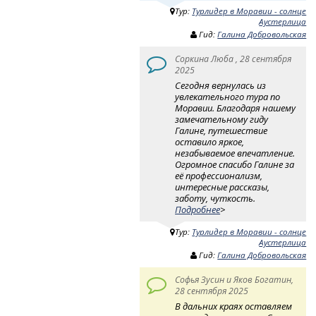
Тур:
Турлидер в Моравии - солнце
Аустерлица
Гид:
Галина Добровольская
Соркина Люба , 28 сентября
2025
Сегодня вернулась из
увлекательного тура по
Моравии. Благодаря нашему
замечательному гиду
Галине, путешествие
оставило яркое,
незабываемое впечатление.
Огромное спасибо Галине за
её профессионализм,
интересные рассказы,
заботу, чуткость.
Подробнее
>
Тур:
Турлидер в Моравии - солнце
Аустерлица
Гид:
Галина Добровольская
Софья Зусин и Яков Богатин,
28 сентября 2025
В дальних краях оставляем