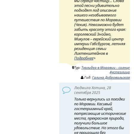
мы сердца частицу… Слова
этой песни удивительно
подходят под описание
нашего незабываемого
путешествия по Моравии
(Чехия). Невозможно будет
забыть красоту этого края:
королевский Зноймо,
Микулов – еврейский центр
империи Габсбургов, летняя
резиденция семьи
Лихтенштейнов в
Подробнее
>
Тур:
Турлидер в Моравии - солнце
Аустерлица
Гид:
Галина Добровольская
Людмила Хотина, 28
сентября 2025
Только вернулись из поездки
по Моравии. Касивый
гостеприимный край,
потрясающие исторические
места, прекрасная природа,
получили большое
удовольствие. Но этого бы
не произошло без