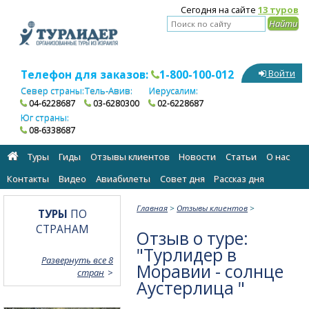
Сегодня на сайте
13 туров
Телефон для заказов:
1-800-100-012
Войти
Север страны:
Тель-Авив:
Иерусалим:
04-6228687
03-6280300
02-6228687
Юг страны:
08-6338687
Туры
Гиды
Отзывы клиентов
Новости
Статьи
О нас
Контакты
Видео
Авиабилеты
Cовет дня
Рассказ дня
Главная
>
Отзывы клиентов
>
ТУРЫ
ПО
СТРАНАМ
Отзыв о туре:
"Турлидер в
Развернуть все 8
Моравии - солнце
стран
Аустерлица "