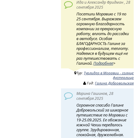
Ида и Александр Фридман , 28
сентября 2025
Посетили Моравию с 19 по
25 сентября. Выражаем
огромную благодарность
компании за прекрасную
работу, вплоть до рассадки
в автобусе. Особая
БЛАГОДАРНОСТЬ Галине за
профессионализм, теплоту.
Надеемся в будущем ещё не
раз путешествовать с
Галиной.
Подробнее
>
Тур:
Турлидер в Моравии - солнце
Аустерлица
Гид:
Галина Добровольская
Марина Гашинов, 28
сентября 2025
Огромное спасибо Галине
Добровольский за шикарное
путешествие по Моравии с
19-25.09.2025. Ее обожание
южной Чехии передалось
группе. Эрудированная,
спокойная, дружелюбная.