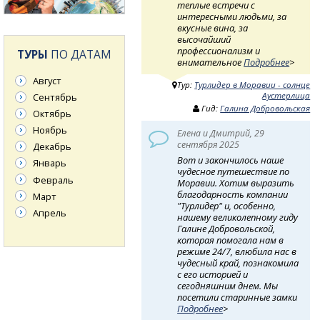
теплые встречи с
интересными людьми, за
вкусные вина, за
высочайший
профессионализм и
ТУРЫ
ПО ДАТАМ
внимательное
Подробнее
>
Август
Тур:
Турлидер в Моравии - солнце
Аустерлица
Сентябрь
Гид:
Галина Добровольская
Октябрь
Ноябрь
Елена и Дмитрий, 29
сентября 2025
Декабрь
Вот и закончилось наше
Январь
чудесное путешествие по
Февраль
Моравии. Хотим выразить
благодарность компании
Март
"Турлидер" и, особенно,
Апрель
нашему великолепному гиду
Галине Добровольской,
которая помогала нам в
режиме 24/7, влюбила нас в
чудесный край, познакомила
с его историей и
сегодняшним днем. Мы
посетили старинные замки
Подробнее
>