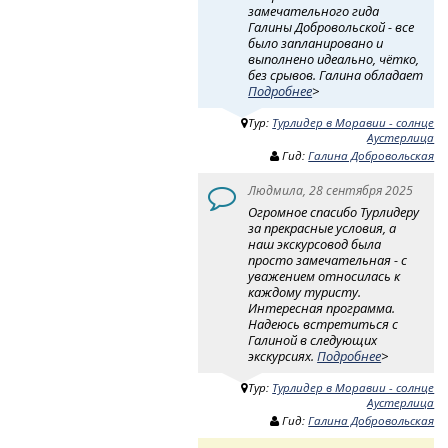
замечательного гида
Галины Добровольской - все
было запланировано и
выполнено идеально, чётко,
без срывов. Галина обладает
Подробнее
>
Тур:
Турлидер в Моравии - солнце
Аустерлица
Гид:
Галина Добровольская
Людмила, 28 сентября 2025
Огромное спасибо Турлидеру
за прекрасные условия, а
наш экскурсовод была
просто замечательная - с
уважением относилась к
каждому туристу.
Интересная программа.
Надеюсь встретиться с
Галиной в следующих
экскурсиях.
Подробнее
>
Тур:
Турлидер в Моравии - солнце
Аустерлица
Гид:
Галина Добровольская