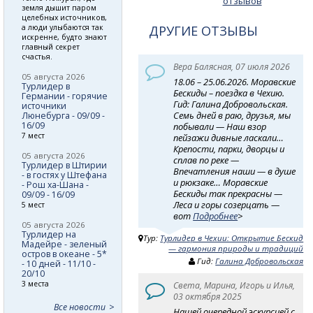
отзывов
земля дышит паром
целебных источников,
а люди улыбаются так
ДРУГИЕ ОТЗЫВЫ
искренне, будто знают
главный секрет
счастья.
Вера Балясная, 07 июля 2026
05 августа 2026
18.06 – 25.06.2026. Моравские
Турлидер в
Бескиды – поездка в Чехию.
Германии - горячие
Гид: Галина Добровольская.
источники
Семь дней в раю, друзья, мы
Люнебурга - 09/09 -
16/09
побывали — Наш взор
7 мест
пейзажи дивные ласкали…
Крепости, парки, дворцы и
05 августа 2026
сплав по реке —
Турлидер в Штирии
Впечатления наши — в душе
- в гостях у Штефана
и рюкзаке… Моравские
- Рош ха-Шана -
Бескиды так прекрасны —
09/09 - 16/09
Леса и горы созерцать —
5 мест
вот
Подробнее
>
05 августа 2026
Турлидер на
Тур:
Турлидер в Чехии: Открытие Бескид
Мадейре - зеленый
— гармония природы и традиций
остров в океане - 5*
Гид:
Галина Добровольская
- 10 дней - 11/10 -
20/10
3 места
Света, Марина, Игорь и Илья,
03 октября 2025
Все новости
Нашей очередной эскурсией с