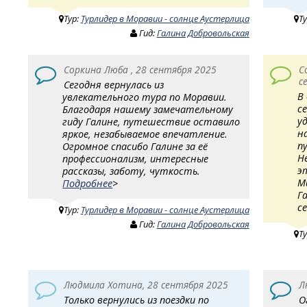
Тур:
Турлидер в Моравии - солнце Аустерлица
Т
Гид:
Галина Добровольская
Соркина Люба , 28 сентября 2025
С
с
Сегодня вернулась из
В
увлекательного тура по Моравии.
с
Благодаря нашему замечательному
у
гиду Галине, путешествие оставило
н
яркое, незабываемое впечатление.
п
Огромное спасибо Галине за её
Н
профессионализм, интересные
э
рассказы, заботу, чуткость.
М
Подробнее
>
Г
с
Тур:
Турлидер в Моравии - солнце Аустерлица
Гид:
Галина Добровольская
Т
Людмила Хотина, 28 сентября 2025
Л
Только вернулись из поездки по
О