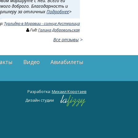
овом маршруте с ней. Всего ей
амого доброго. Благодарность и
урлилеру за отличных
Подробнее
>
ур:
Турлидер в Моравии - солнце Аустерлица
Гид:
Галина Добровольская
Все отзывы
акты
Видео
Авиабилеты
Разработка:
Михаил Коротаев
Дизайн студии