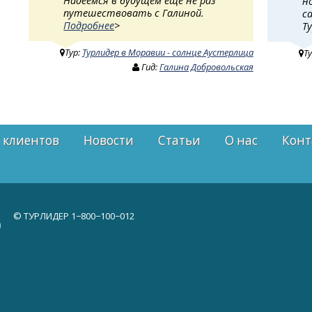
Надеемся в будущем ещё не раз
н
путешествовать с Галиной.
с
Подробнее
>
Т
Тур:
Турлидер в Моравии - солнце Аустерлица
Т
Гид:
Галина Добровольская
 клиентов
Новости
Статьи
О нас
Конт
© ТУРЛИДЕР
1−800−100−012