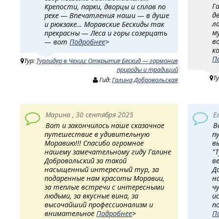
Г
Крепости, парки, дворцы и сплав по
д
реке — Впечатления наши — в душе
л
и рюкзаке… Моравские Бескиды так
м
прекрасны — Леса и горы созерцать
в
— вот
Подробнее
>
к
П
Тур:
Турлидер в Чехии: Открытие Бескид — гармония
природы и традиций
Т
Гид:
Галина Добровольская
Марина , 30 сентября 2025
Е
Вот и закончилось наше сказочное
В
путешествие в удивительную
п
Моравию!!! Спасибо огромное
в
нашему замечательному гиду Галине
"
Добровольский за такой
в
насыщенный интересный тур, за
Д
подаренные нам красоты Моравии,
н
за теплые встречи с интересными
ч
людьми, за вкусные вина, за
и
высочайший профессионализм и
п
внимательное
Подробнее
>
П