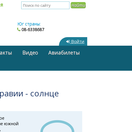
ов
Юг страны:
08-6338687
Войти
акты
Видео
Авиабилеты
равии - солнце
ое
ние южной
,