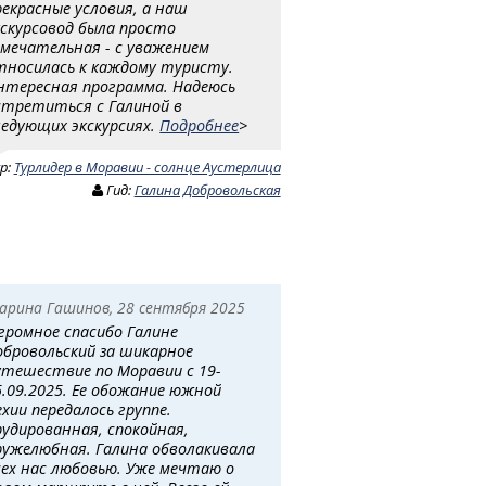
рекрасные условия, а наш
кскурсовод была просто
амечательная - с уважением
тносилась к каждому туристу.
нтересная программа. Надеюсь
стретиться с Галиной в
ледующих экскурсиях.
Подробнее
>
ур:
Турлидер в Моравии - солнце Аустерлица
Гид:
Галина Добровольская
арина Гашинов, 28 сентября 2025
громное спасибо Галине
обровольский за шикарное
утешествие по Моравии с 19-
5.09.2025. Ее обожание южной
ехии передалось группе.
рудированная, спокойная,
ружелюбная. Галина обволакивала
сех нас любовью. Уже мечтаю о