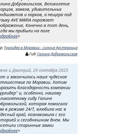
алина Добровольская, Великолепие
ворцов, замков, удивительных
андшавтов и парков, а пещера под
узыку AVE MARIA поражает
оображение, Конечно в тот день,
огда мы прибыли на поле
одробнее
>
ур:
Турлидер в Моравии - солнце Аустерлица
Гид:
Галина Добровольская
лена и Дмитрий, 29 сентября 2025
от и закончилось наше чудесное
утешествие по Моравии. Хотим
ыразить благодарность компании
Турлидер" и, особенно, нашему
еликолепному гиду Галине
обровольской, которая помогала
ам в режиме 24/7, влюбила нас в
удесный край, познакомила с его
сторией и сегодняшним днем. Мы
осетили старинные замки
одробнее
>