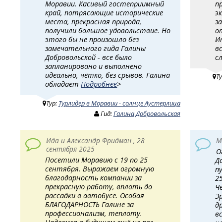
Моравии. Касивый гостеприимный
п
край, потрясающие исторические
э
места, прекрасная природа,
з
получили большое удовольствие. Но
о
этого бы не произошло без
И
замечательного гида Галины
в
Добровольской - все было
с
запланировано и выполнено
идеально, чётко, без срывов. Галина
Т
обладает
Подробнее
>
Тур:
Турлидер в Моравии - солнце Аустерлица
Гид:
Галина Добровольская
Ида и Александр Фридман , 28
М
сентября 2025
О
Посетили Моравию с 19 по 25
Д
сентября. Выражаем огромную
п
благодарность компании за
2
прекрасную работу, вплоть до
Ч
рассадки в автобусе. Особая
Э
БЛАГОДАРНОСТЬ Галине за
д
профессионализм, теплоту.
в