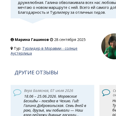
дружелюбная. Галина обволакивала всех нас любовь
мечтаю о новом маршруте с ней. Всего ей самого до
Благодарность и Турлилеру за отличных гидов.
Марина Гашинов
28 сентября 2025
Тур:
Турлидер в Моравии - солнце
Аустерлица
ДРУГИЕ ОТЗЫВЫ
Вера Балясная, 07 июля 2026
С
о
18.06 – 25.06.2026. Моравские
Н
Бескиды – поездка в Чехию. Гид:
Т
Галина Добровольская. Семь дней в
б
раю, друзья, мы побывали — Наш
о
взор пейзажи дивные ласкали…