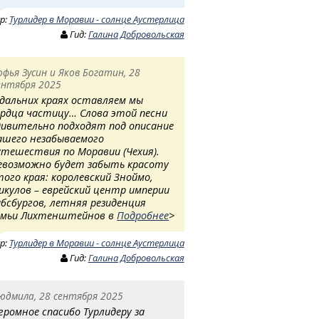
ур:
Турлидер в Моравии - солнце Аустерлица
Гид:
Галина Добровольская
офья Зусин и Яков Богатин, 28
ентября 2025
 дальних краях оставляем мы
ердца частицу… Слова этой песни
дивительно подходят под описание
ашего незабываемого
утешествия по Моравии (Чехия).
евозможно будет забыть красоту
того края: королевский Зноймо,
икулов – еврейский центр империи
абсбургов, летняя резиденция
емьи Лихтенштейнов в
Подробнее
>
ур:
Турлидер в Моравии - солнце Аустерлица
Гид:
Галина Добровольская
юдмила, 28 сентября 2025
громное спасибо Турлидеру за