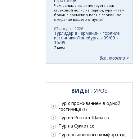
страховку!
Чем раньше вы активируете ваш
страховой полис на период тура — тем
больше времени у вас на спокойное
ожидание вашего отпуска!
07 августа 2026
Турлидер в Германии - горячие
источники Люнебурга - 09/09 -
16/09
7 мест
Все новости
ВИДЫ
ТУРОВ
Тур с проживанием в одной
гостинице
(6)
Тур на Рош ха-Шана
(6)
Тур на Суккот
(3)
Тур повышенного комфорта
(8)