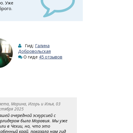
ю. Уже
брого.
Гид:
Галина
Добровольская
О гиде
45 отзывов
вета, Марина, Игорь и Илья, 03
ктября 2025
ашей очередной эскурсией с
урлидером была Моравия. Мы уже
ыли в Чехии, но, что это
собенный край, показала нам гид