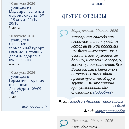
отзыва
10 августа 2026
Турлидер на
Мадейре - зеленый
ДРУГИЕ ОТЗЫВЫ
остров в океане - 5*
- 10 дней - 11/10 -
20/10
3 места
Мира, Феликс, 30 июля 2026
10 августа 2026
Маргарита, спасибо вам
Турлидер в
огромное за тот праздник,
Словении -
который вы нам подарили!
термальный курорт
Всё было замечательно: и
Олимие - источник
вершины гор, и ухоженные
долины здоровья -
долины, и сказочные озёра, и,
09/09 - 16/09
конечно, наш коллектив. Все
4 места
Ваши рассказы были очень
10 августа 2026
интересны. Вы создали
Турлидер в
прекрасную атмосферу в
Германии - горячие
группе, и мы это хорошо
источники
прочувствовали. Мы
Люнебурга - 09/09 -
благодарны
Подробнее
>
16/09
7 мест
Тур:
Турлидер в Австрии - пики Тироля -
11 дней
Все новости
Гид:
Маргарита Кобец
Шкловски , 30 июля 2026
Спасибо от души