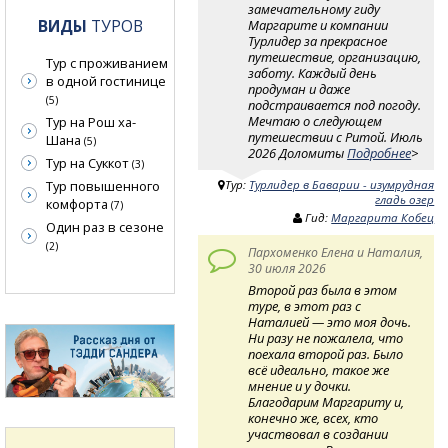
замечательному гиду
ВИДЫ
ТУРОВ
Маргарите и компании
Турлидер за прекрасное
путешествие, организацию,
Тур с проживанием
заботу. Каждый день
в одной гостинице
продуман и даже
(5)
подстраивается под погоду.
Мечтаю о следующем
Тур на Рош ха-
путешествии с Ритой. Июль
Шана
(5)
2026 Доломиты
Подробнее
>
Тур на Суккот
(3)
Тур повышенного
Тур:
Турлидер в Баварии - изумрудная
гладь озер
комфорта
(7)
Гид:
Маргарита Кобец
Один раз в сезоне
(2)
Пархоменко Елена и Наталия,
30 июля 2026
Второй раз была в этом
туре, в этот раз с
Наталией — это моя дочь.
Ни разу не пожалела, что
поехала второй раз. Было
всё идеально, такое же
мнение и у дочки.
Благодарим Маргариту и,
конечно же, всех, кто
участвовал в создании