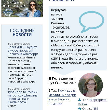
Вернулась
из тура
Эмилия-
Романья,
19−26/05/26.
ПОСЛЕДНИЕ
Выбрала
НОВОСТИ
этот тур не случайно, а чтобы
в очередной раз встретиться
10 августа 2026
с Маргаритой Кобец, с которой
Совет дня — Будьте
езжу уже шестой раз. А всего
в курсе первыми:
я с Турлидером еду уже 21 раз
новости в WhatsApp!
Хотите всегда быть в
с 2011 года. Вот эта статистика
центре событий и
обо всем и говорит. Добавить
узнавать о самых
нечего.
свежих предложениях
и новостях первыми?
Присоединяйтесь к
Гольдшмидт
нашей группе
новостей в WhatsApp!
Рут
28 мая 2026
10 августа 2026
Тур:
Турлидер в
Турлидер в Штирии
Италии - мелодии
- в гостях у Штефана
- Рош ха-Шана -
вкуса Эмилии
Гид:
Маргарита
09/09 - 16/09
Романии
Кобец
5 мест
О гиде
153