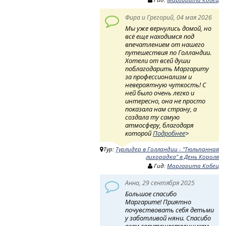
Фира и Грегорий, 04 мая 2026
Мы уже вернулись домой, но
всё еще находимся под
впечатлением от нашего
путешествия по Голландии.
Хотели от всей души
поблагодарить Маргариту
за профессионализм и
невероятную чуткость! ​ С
ней было очень легко и
интересно, она не просто
показала нам страну, а
создала ту самую
атмосферу, благодаря
которой
Подробнее
>
Тур:
Турлидер в Голландии - "Тюльпанная
лихорадка" в День Короля
Гид:
Маргарита Кобец
Анна, 29 сентября 2025
Большое спасибо
Маргарите! Приятно
почувствовать себя детьми
у заботливой няни. Спасибо