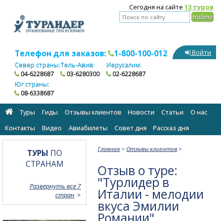
Сегодня на сайте
13 туров
Телефон для заказов:
1-800-100-012
Войти
Север страны:
Тель-Авив:
Иерусалим:
04-6228687
03-6280300
02-6228687
Юг страны:
08-6338687
Туры
Гиды
Отзывы клиентов
Новости
Статьи
О нас
Контакты
Видео
Авиабилеты
Cовет дня
Рассказ дня
Главная
>
Отзывы клиентов
>
ТУРЫ
ПО
СТРАНАМ
Отзыв о туре:
"Турлидер в
Развернуть все 7
Италии - мелодии
стран
вкуса Эмилии
Романии"