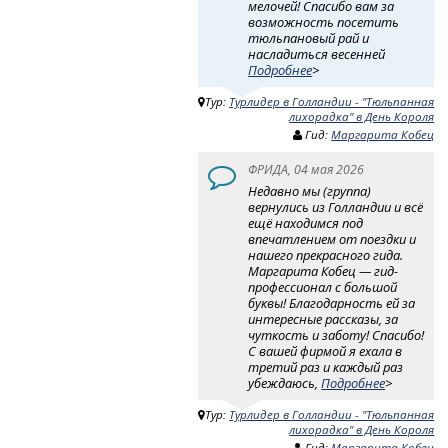
мелочей! Спасибо вам за
возможность посетить
тюльпановый рай и
насладиться весенней
Подробнее
>
Тур:
Турлидер в Голландии - "Тюльпанная
лихорадка" в День Короля
Гид:
Маргарита Кобец
ФРИДА, 04 мая 2026
Недавно мы (группа)
вернулись из Голландии и всё
ещё находимся под
впечатлением от поездки и
нашего прекрасного гида.
Маргарита Кобец — гид-
профессионал с большой
буквы! Благодарность ей за
интересные рассказы, за
чуткость и заботу! Спасибо!
С вашей фирмой я ехала в
третий раз и каждый раз
убеждаюсь,
Подробнее
>
Тур:
Турлидер в Голландии - "Тюльпанная
лихорадка" в День Короля
Гид:
Маргарита Кобец