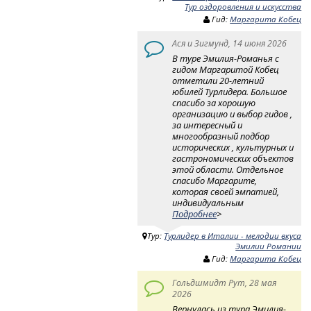
Тур оздоровления и искусства
Гид:
Маргарита Кобец
Ася и Зигмунд, 14 июня 2026
В туре Эмилия-Романья с
гидом Маргаритой Кобец
отметили 20-летний
юбилей Турлидера. Большое
спасибо за хорошую
организацию и выбор гидов ,
за интересный и
многообразный подбор
исторических , культурных и
гастрономических объектов
этой области. Отдельное
спасибо Маргарите,
которая своей эмпатией,
индивидуальным
Подробнее
>
Тур:
Турлидер в Италии - мелодии вкуса
Эмилии Романии
Гид:
Маргарита Кобец
Гольдшмидт Рут, 28 мая
2026
Вернулась из тура Эмилия-