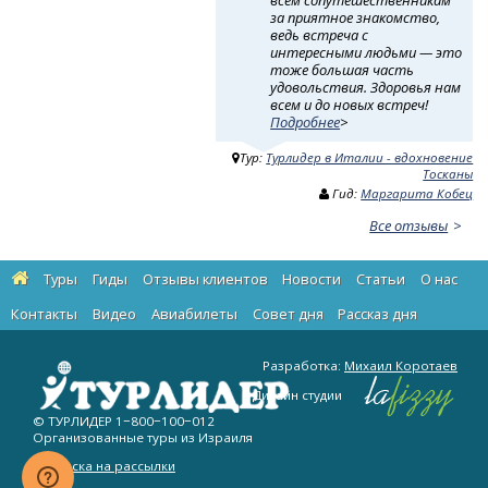
всем сопутешественникам
за приятное знакомство,
ведь встреча с
интересными людьми — это
тоже большая часть
удовольствия. Здоровья нам
всем и до новых встреч!
Подробнее
>
Тур:
Турлидер в Италии - вдохновение
Тосканы
Гид:
Маргарита Кобец
Все отзывы
Туры
Гиды
Отзывы клиентов
Новости
Статьи
О нас
Контакты
Видео
Авиабилеты
Cовет дня
Рассказ дня
Разработка:
Михаил Коротаев
Дизайн студии
© ТУРЛИДЕР
1−800−100−012
Организованные туры из Израиля
Подписка на рассылки