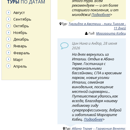
этого тура. Всем
ТУРЫ
ПО ДАТАМ
рекомендуем — и от более
старшего поколения, и от
Август
молодёжи!
Подробнее
>
Сентябрь
Тур:
Турлидер в Австрии - пики Тироля -
Октябрь
11 дней
Ноябрь
Гид:
Маргарита Кобец
Декабрь
Цин Нина и Андор, 28 июня
Январь
2026
Февраль
На днях вернулись из
Италии. Отдых в Абано
Март
Терме. Гостиница с
Апрель
терминальными
бассейнами, СПА и красивым
парком, новые уголки
Италии, семейная
винодельня, посещение
местной сыроварни...
Путешествие удалось,как
всегда, благодаря нашему
любимому гиду
суперпрофессионалу, доброй
и заботливой Маргарите
Кобец.
Подробнее
>
Тур:
Абано Терме – Гармония Венето: