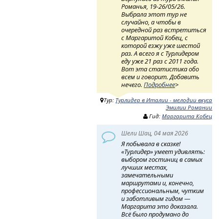
Романья, 19-26/05/26.
Выбрала этот тур не
случайно, а чтобы в
очередной раз встретиться
с Маргаритой Кобец, с
которой езжу уже шестой
раз. А всего я с Турлидером
еду уже 21 раз с 2011 года.
Вот эта статистика обо
всем и говорит. Добавить
нечего.
Подробнее
>
Тур:
Турлидер в Италии - мелодии вкуса
Эмилии Романии
Гид:
Маргарита Кобец
Шели Шац, 04 мая 2026
Я побывала в сказке!
«Турлидер» умеет удивлять:
выбором гостиниц в самых
лучших местах,
замечательными
маршрутами и, конечно,
профессиональным, чутким
и заботливым гидом —
Маргарита это доказала.
Всё было продумано до