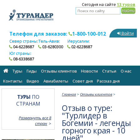
Сегодня на сайте
13 туров
Телефон для заказов:
1-800-100-012
Войти
Север страны:
Тель-Авив:
Иерусалим:
04-6228687
03-6280300
02-6228687
Юг страны:
08-6338687
Туры
Гиды
Отзывы клиентов
Новости
Статьи
О нас
Контакты
Видео
Авиабилеты
Cовет дня
Рассказ дня
Главная
>
Отзывы клиентов
>
ТУРЫ
ПО
СТРАНАМ
Отзыв о туре:
"Турлидер в
Развернуть все 8
Богемии - легенды
стран
горного края - 10
дней"