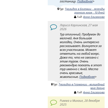
гостиницу.
Подробнее
>
Тур:
Турлидер в Богемии - легенды
горного края - 10 дней
Гид:
Анна Елизарова
Лариса Карлинская, 27 мая
2026
Тур отличный. Продуман до
мелочей. Аня большая
молодец. Очень интересно
рассказывает. Волнуется за
всех участников. Может
ответить на любой вопрс.
Даже то, что не связано с
этим туром. Очень
рекомендую поехать в этот
тур именно с Аней. Места
очень красивые,
живописные.
Подробнее
>
Тур:
Турлидер в Германии - волшебный
мир Харца
Гид:
Анна Елизарова
Римма и Михаил, 28 декабря
2025