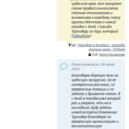
чудесном крае. Аня покоряет
своим профессионализмом,
тёплым отношением и
вниманием к каждому члену
группы! Мечтаем о новой
поездке с Аней. Спасибо
Турлидеру за тур, который
Подробнее
>
Тур:
Турлидер в Богемии - легенды
горного края - 10 дней
Гид:
Анна Елизарова
Елена Бочковски, 06 июня
2026
Благодарю дорогую Аню за
чудесную экскурсию. За ее
интересные рассказы, за
прекрасные локации и за
заботу и душевное тепло. Я
с Аней в поездке уже второй
раз и уверена, что не в
последний. Буду ждать
новой встречи! Компанию
Турлидер благодарю за
прекрасную организацию и
восхитительную