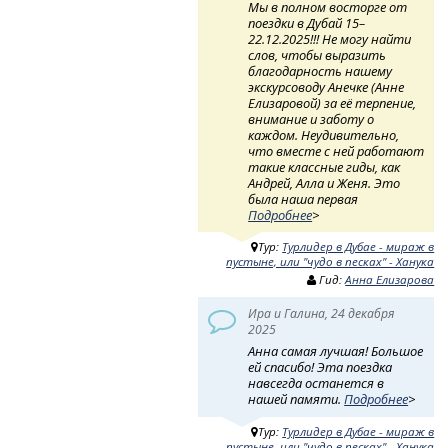
Мы в полном восторге от
поездки в Дубай 15–
22.12.2025!!! Не могу найти
слов, чтобы выразить
благодарность нашему
экскурсоводу Анечке (Анне
Елизаровой) за её терпение,
внимание и заботу о
каждом. Неудивительно,
что вместе с ней работают
такие классные гиды, как
Андрей, Алла и Женя. Это
была наша первая
Подробнее
>
Тур:
Турлидер в Дубае - мираж в
пустыне, или "чудо в песках" - Ханука
Гид:
Анна Елизарова
Ира и Галина, 24 декабря
2025
Анна самая лучшая! Большое
ей спасибо! Эта поездка
навсегда останется в
нашей памяти.
Подробнее
>
Тур:
Турлидер в Дубае - мираж в
пустыне, или "чудо в песках" - Ханука