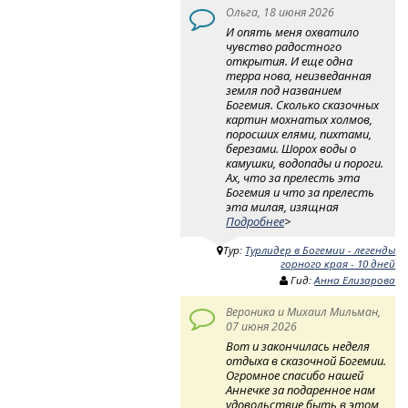
Ольга, 18 июня 2026
И опять меня охватило
чувство радостного
открытия. И еще одна
терра нова, неизведанная
земля под названием
Богемия. Сколько сказочных
картин мохнатых холмов,
поросших елями, пихтами,
березами. Шорох воды о
камушки, водопады и пороги.
Ах, что за прелесть эта
Богемия и что за прелесть
эта милая, изящная
Подробнее
>
Тур:
Турлидер в Богемии - легенды
горного края - 10 дней
Гид:
Анна Елизарова
Вероника и Михаил Мильман,
07 июня 2026
Вот и закончилась неделя
отдыха в сказочной Богемии.
Огромное спасибо нашей
Аннечке за подаренное нам
удовольствие быть в этом