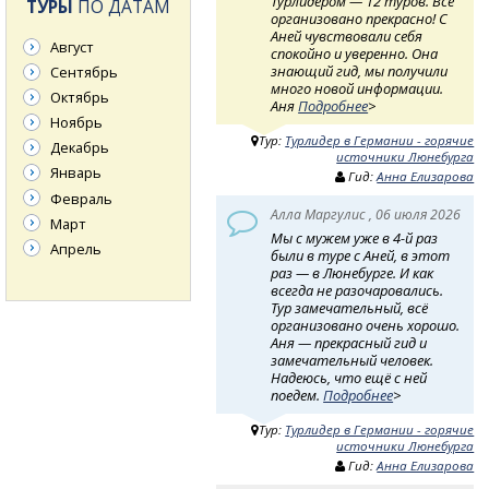
Турлидером — 12 туров. Всё
ТУРЫ
ПО ДАТАМ
организовано прекрасно! С
Аней чувствовали себя
Август
спокойно и уверенно. Она
знающий гид, мы получили
Сентябрь
много новой информации.
Октябрь
Аня
Подробнее
>
Ноябрь
Тур:
Турлидер в Германии - горячие
Декабрь
источники Люнебурга
Январь
Гид:
Анна Елизарова
Февраль
Алла Маргулис , 06 июля 2026
Март
Мы с мужем уже в 4-й раз
Апрель
были в туре с Аней, в этот
раз — в Люнебурге. И как
всегда не разочаровались.
Тур замечательный, всё
организовано очень хорошо.
Аня — прекрасный гид и
замечательный человек.
Надеюсь, что ещё с ней
поедем.
Подробнее
>
Тур:
Турлидер в Германии - горячие
источники Люнебурга
Гид:
Анна Елизарова