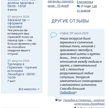
легенды горного
Елизарова
долины здоровья -
края - 10 дней
О гиде
138
09/09 - 16/09
4 места
отзывов
07 августа 2026
Заказали тур —
ДРУГИЕ ОТЗЫВЫ
оформите
страховку!
Чем раньше вы
София, 09 июля 2026
активируете ваш
страховой полис на
Наша экскурсия была
период тура — тем
окрашена в солнечные,
больше времени у вас
тёплые тона, начиная с
на спокойное
оранжевого автобуса,
ожидание вашего
оранжевой шляпы и куртки
отпуска!
Анны... Это и тёплые
07 августа 2026
отношения между людьми в
Турлидер в
группе, и замечательный
Германии - горячие
гид, с лёгкостью
источники
разруливающий любые
Люнебурга - 09/09 -
ситуации. Экскурсия
16/09
замечательно спланирована
7 мест
и великолепно исполнена.
Спасибо большое
Все новости
Подробнее
>
Тур:
Турлидер в Германии - горячие
источники Люнебурга
Гид:
Анна Елизарова