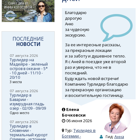
Благодарю
дорогую
Аню
за чудесную
экскурсию.
ПОСЛЕДНИЕ
НОВОСТИ
За ее интересные рассказы,
за прекрасные локации
и за заботу и душевное тепло.
07 августа 2026
Турлидер на
Я с Аней в поездке уже второй
Мадейре - зеленый
раз и уверена, что не в
остров в океане - 5*
последний.
- 10 дней - 11/10 -
20/10
Буду ждать новой встречи!
3 места
Компанию Турлидер благодарю
за прекрасную организацию
07 августа 2026
и восхитительную гостиницу.
Турлидер в
Баварии -
изумрудная гладь
озер - 02/09 - 09/09
Елена
Одно место
Бочковски
06 июня 2026
07 августа 2026
Турлидер в
Тур:
Турлидер в
Словении -
термальный курорт
Богемии -
Гид:
Анна
Олимие - источник