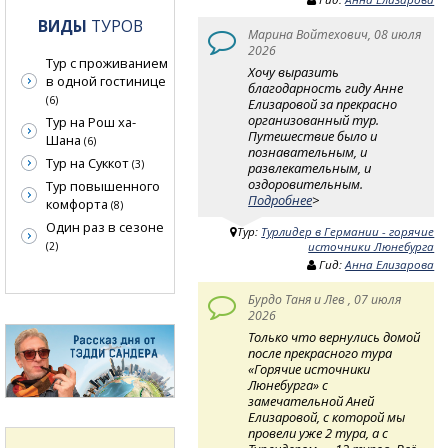
ВИДЫ
ТУРОВ
Марина Войтехович, 08 июля
2026
Тур с проживанием
Хочу выразить
в одной гостинице
благодарность гиду Анне
(6)
Елизаровой за прекрасно
организованный тур.
Тур на Рош ха-
Путешествие было и
Шана
(6)
познавательным, и
Тур на Суккот
(3)
развлекательным, и
оздоровительным.
Тур повышенного
Подробнее
>
комфорта
(8)
Один раз в сезоне
Тур:
Турлидер в Германии - горячие
(2)
источники Люнебурга
Гид:
Анна Елизарова
Бурдо Таня и Лев , 07 июля
2026
Только что вернулись домой
после прекрасного тура
«Горячие источники
Люнебурга» с
замечательной Аней
Елизаровой, с которой мы
провели уже 2 тура, а с