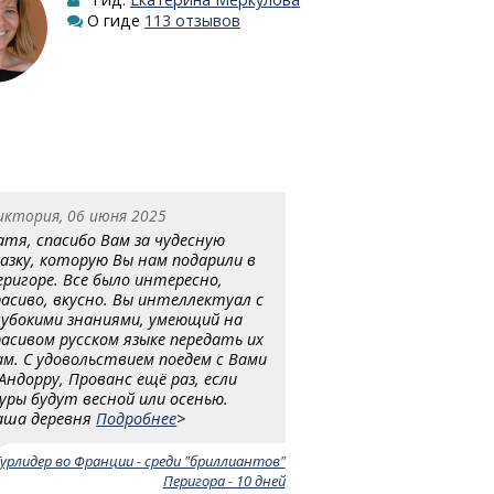
О гиде
113 отзывов
иктория, 06 июня 2025
атя, спасибо Вам за чудесную
казку, которую Вы нам подарили в
еригоре. Все было интересно,
расиво, вкусно. Вы интеллектуал с
лубокими знаниями, умеющий на
расивом русском языке передать их
ам. С удовольствием поедем с Вами
 Андорру, Прованс ещё раз, если
уры будут весной или осенью.
аша деревня
Подробнее
>
Турлидер во Франции - среди "бриллиантов"
Перигора - 10 дней