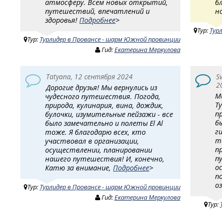
атмосферу. Всем новых открытий,
б
путешествий, впечатлений и
н
здоровья!
Подробнее
>
Тур:
Тур
Тур:
Турлидер в Провансе - шарм Южной провинции
Гид:
Екатерина Меркулова
Tatyana, 12 сентября 2024
S
2
Дорогие друзья! Мы вернулись из
М
чудесного путешествия. Погода,
Т
природа, кулинария, вина, дождик,
п
булочки, изумительные пейзажи - все
б
было замечательно и полеты El Al
г
тоже. Я благодарю всех, кто
т
участвовал в организации,
п
осуществлении, планировании
п
нашего путешествия! И, конечно,
о
Катю за внимание,
Подробнее
>
п
о
Тур:
Турлидер в Провансе - шарм Южной провинции
Гид:
Екатерина Меркулова
Тур: