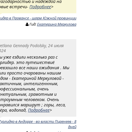
лагодарностью и надеждой на
овые встречи-
Подробнее
>
лидер в Провансе - шарм Южной провинции
Гид:
Екатерина Меркулова
vetlana Gennady Podolsky, 24 июля
024
ы уже ездили несколько раз с
урлидер. это путешествиё
ревзошло все наши ожидания . Мы
ыли просто очарованы нашим
идом - Екатериной Меркуловой -
актичным, интелигеннным,
рофессиональным, очень
унктуальным, грамотным и
строумным человеком. Очень
онравился маршрут ; горы, леса,
зёра, водопад,
Подробнее
>
Турлидер в Андорре - во власти Пиренеев - 8
дней