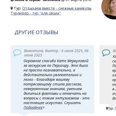
Тур:
Отдыхаем вместе - снежные каникулы
Турлидер - тур "для своих"
ДРУГИЕ ОТЗЫВЫ
Валентина, Виктор - 6 июня 2025, 06
В
июня 2025
К
Огромное спасибо Кате Меркуловой
с
за экскурсию по Перигору. Это было
П
не просто познавательно, а
к
действительно увлекательно и
г
легко - благодаря вашему
к
потрясающему стилю рассказа,
н
невероятным знаниям, умением
в
делиться фактами и отвечать на
т
вопросы с таким энтузиазмом - это
В
настоящее искуство. Слушать
Подробнее
>
Тур: