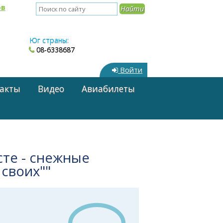
ов
Юг страны:
08-6338687
Войти
акты
Видео
Авиабилеты
сте - снежные
 своих""