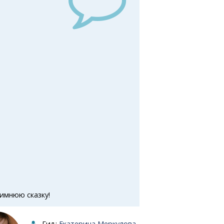
зимнюю сказку!
Гид:
Екатерина Меркулова