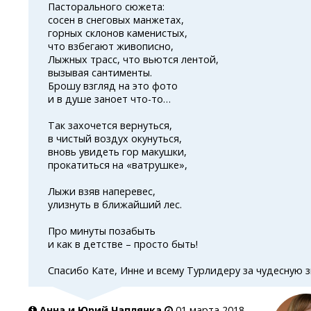
Пасторального сюжета:
cосен в снеговых манжетах,
горных склонов каменистых,
что взбегают живописно,
Лыжных трасс, что вьются лентой,
вызывая сантименты.
Брошу взгляд на это фото
и в душе заноет
что-то…
Так захочется вернуться,
в чистый воздух окунуться,
вновь увидеть гор макушки,
прокатиться на «ватрушке»,
Лыжи взяв наперевес,
улизнуть в ближайший лес.
Про минуты позабыть
и как в детстве – просто быть!
Спасибо Кате, Инне и всему Турлидеру за чудесную 
Анна и Юрий Чаплянка
01 марта 2018