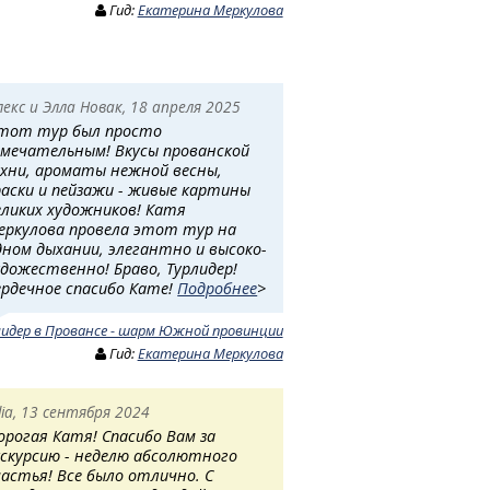
Гид:
Екатерина Меркулова
лекс и Элла Новак, 18 апреля 2025
тот тур был просто
амечательным! Вкусы прованской
ухни, ароматы нежной весны,
раски и пейзажи - живые картины
еликих художников! Катя
еркулова провела этот тур на
дном дыхании, элегантно и высоко-
удожественно! Браво, Турлидер!
ердечное спасибо Кате!
Подробнее
>
лидер в Провансе - шарм Южной провинции
Гид:
Екатерина Меркулова
ilia, 13 сентября 2024
орогая Катя! Спасибо Вам за
кскурсию - неделю абсолютного
частья! Все было отлично. С