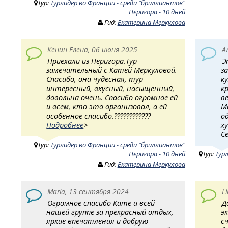
Тур:
Турлидер во Франции - среди "бриллиантов"
Перигора - 10 дней
Гид:
Екатерина Меркулова
Кенин Елена, 06 июня 2025
А
Приехали из Перигора.Тур
Э
замечательный с Катей Меркуловой.
з
Спасибо, она чудесная, тур
к
интересный, вкусный, насыщенный,
к
довольна очень. Спасибо огромное ей
в
и всем, кто это организовал, а ей
М
особенное спасибо.????????????
о
Подробнее
>
х
С
Тур:
Турлидер во Франции - среди "бриллиантов"
Перигора - 10 дней
Тур:
Тур
Гид:
Екатерина Меркулова
Maria, 13 сентября 2024
L
Огромное спасибо Кате и всей
Д
нашей группе за прекрасный отдых,
э
яркие впечатления и добрую
с