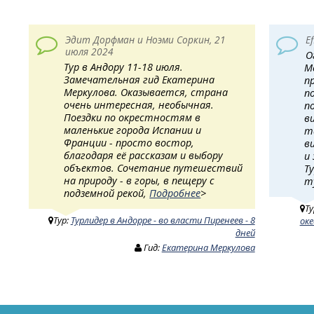
Эдит Дорфман и Ноэми Соркин, 21
E
июля 2024
О
Тур в Андору 11-18 июля.
М
Замечательная гид Екатерина
п
Меркулова. Оказывается, страна
п
очень интересная, необычная.
п
Поездки по окрестностям в
в
маленькие города Испании и
т
Франции - просто востор,
в
благодаря её рассказам и выбору
и
объектов. Сочетание путешествий
Т
на природу - в горы, в пещеру с
т
подземной рекой,
Подробнее
>
Ту
Тур:
Турлидер в Андорре - во власти Пиренеев - 8
оке
дней
Гид:
Екатерина Меркулова