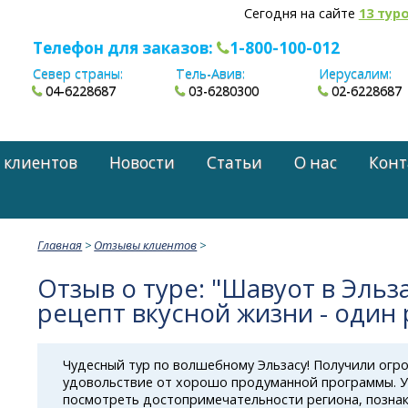
Сегодня на сайте
13 тур
Телефон для заказов:
1-800-100-012
Север страны:
Тель-Авив:
Иерусалим:
04-6228687
03-6280300
02-6228687
 клиентов
Новости
Статьи
О нас
Конт
Главная
>
Отзывы клиентов
>
Отзыв о туре: "Шавуот в Эльз
рецепт вкусной жизни - один 
Чудесный тур по волшебному Эльзасу! Получили огр
удовольствие от хорошо продуманной программы. У
посмотреть достопримечательности региона, позна