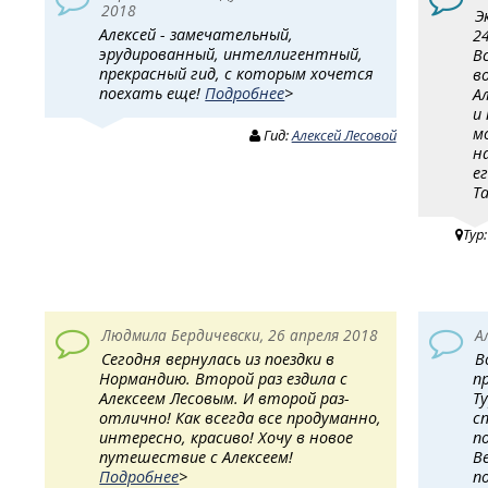
2018
Э
Алексей - замечательный,
2
эрудированный, интеллигентный,
В
прекрасный гид, с которым хочется
в
поехать еще!
Подробнее
>
А
и
м
Гид:
Алексей Лесовой
н
е
Т
Тур
Людмила Бердичевски, 26 апреля 2018
А
Сегодня вернулась из поездки в
В
Нормандию. Второй раз ездила с
п
Алексеем Лесовым. И второй раз-
Т
отлично! Как всегда все продуманно,
с
интересно, красиво! Хочу в новое
п
путешествие с Алексеем!
В
Подробнее
>
п