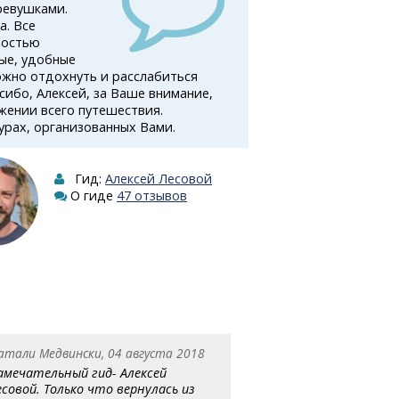
ревушками.
а.
Все
ностью
тые, удобные
можно отдохнуть и расслабиться
ибо, Алексей, за Ваше внимание,
жении всего путешествия.
урах, организованных Вами.
Гид:
Алексей Лесовой
О гиде
47 отзывов
атали Медвински, 04 августа 2018
амечательный гид- Алексей
есовой. Только что вернулась из