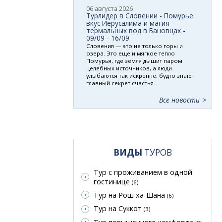
06 августа 2026
Турлидер в Словении - Помурье:
вкус Иерусалима и магия
термальных вод в Бановцах -
09/09 - 16/09
Словения — это не только горы и
озера. Это еще и мягкое тепло
Помурья, где земля дышит паром
целебных источников, а люди
улыбаются так искренне, будто знают
главный секрет счастья.
Все новости
ВИДЫ
ТУРОВ
Тур с проживанием в одной
гостинице
(6)
Тур на Рош ха-Шана
(6)
Тур на Суккот
(3)