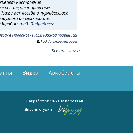
живает,настроение
рекрасное,пасторальные
ейзажи.Как всегда в Турлидере,все
родумано до мельчайших
одпробностей.
Подробнее
>
Песах в Провансе - шарм Южной провинции
Гид:
Алексей Лесовой
Все отзывы
акты
Видео
Авиабилеты
Разработка:
Михаил Коротаев
Дизайн студии