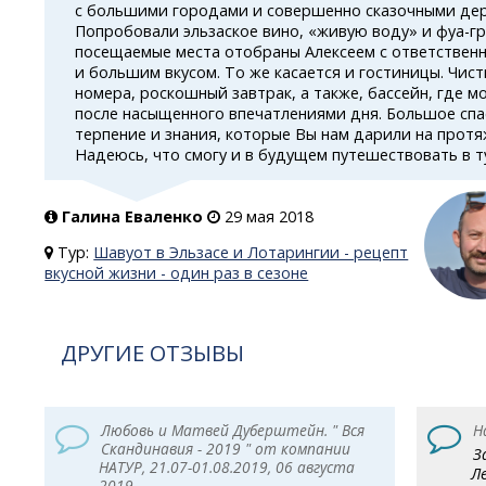
с большими городами и совершенно сказочными де
Попробовали эльзаское вино, «живую воду»
и фуа-гр
посещаемые места отобраны Алексеем с ответствен
и большим вкусом. То же касается и гостиницы. Чис
номера, роскошный завтрак, а также, бассейн, где 
после насыщенного впечатлениями дня. Большое спас
терпение и знания, которые Вы нам дарили на протя
Надеюсь, что смогу и в будущем путешествовать в т
Галина Еваленко
29 мая 2018
Тур:
Шавуот в Эльзасе и Лотарингии - рецепт
вкусной жизни - один раз в сезоне
ДРУГИЕ ОТЗЫВЫ
Любовь и Матвей Дуберштейн. " Вся
Н
Скандинавия - 2019 " от компании
З
НАТУР, 21.07-01.08.2019, 06 августа
Л
2019