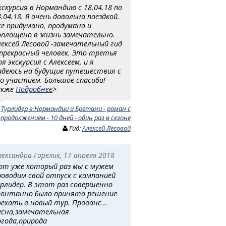
кскурсия в Нормандию с 18.04.18 по
4.04.18. Я очень довольна поездкой.
се придумано, продумано и
оплощено в жизнь замечательно.
лексей Лесовой -замечательный гид
 прекрасный человек. Это третья
оя экскурсия с Алексеем, и я
адеюсь на будущие путешествия с
го участием. Большое спасибо!
акже
Подробнее
>
:
Турлидер в Нормандии и Бретани - роман с
продолжением - 10 дней - один раз в сезоне
Гид:
Алексей Лесовой
лександра Горелик, 17 апреля 2018
от уже который раз мы с мужем
роводим свой отпуск с кампанией
урлидер. В этот раз совершенно
понтанно было принято решение
оехать в новый тур. Прованс...
есна,замечательная
огода,природа