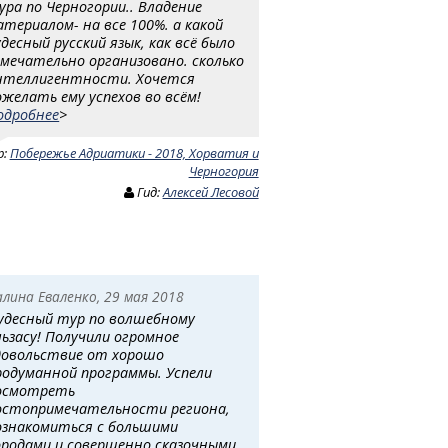
ура по Черногории.. Владение
атериалом- на все 100%. а какой
удесный русский язык, как всё было
амечательно организовано. сколько
нтеллигентности. Хочется
ожелать ему успехов во всём!
одробнее
>
р:
Побережье Адриатики - 2018, Хорватия и
Черногория
Гид:
Алексей Лесовой
алина Еваленко, 29 мая 2018
удесный тур по волшебному
льзасу! Получили огромное
довольствие от хорошо
родуманной программы. Успели
осмотреть
остопримечательности региона,
ознакомиться с большими
ородами и совершенно сказочными