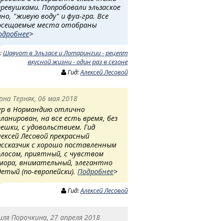
еревушками. Попробовали эльзаское
ино, "живую воду" и фуа-гра. Все
осещаемые места отобраны
одробнее
>
:
Шавуот в Эльзасе и Лотарингии - рецепт
вкусной жизни - один раз в сезоне
Гид:
Алексей Лесовой
рна Терняк, 06 мая 2018
ур в Нормандию отлично
планирован, на все есть время, без
пешки, с удовольствием. Гид
лексей Лесовой прекрасный
ассказчик с хорошо поставленным
олосом, приятный, с чувством
мора, внимательный, элегантно
детый (по-европейски).
Подробнее
>
Гид:
Алексей Лесовой
иля Порочкина, 27 апреля 2018