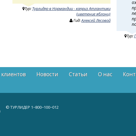
о
п
Тур:
Турлидер в Нормандии - каприз Атлантики
п
(цветение яблони)
п
Гид:
Алексей Лесовой
п
Тур:
 клиентов
Новости
Статьи
О нас
Конт
© ТУРЛИДЕР
1−800−100−012