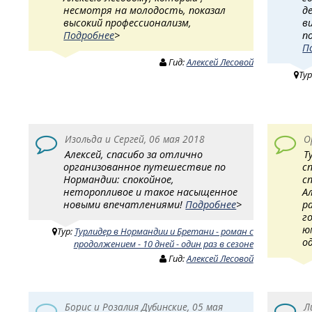
несмотря на молодость, показал
д
высокий профессионализм,
в
Подробнее
>
п
П
Гид:
Алексей Лесовой
Тур
Изольда и Сергей, 06 мая 2018
О
Алексей, спасибо за отлично
Т
организованное путешествие по
с
Нормандии: спокойное,
с
неторопливое и такое насыщенное
А
новыми впечатлениями!
Подробнее
>
р
г
ю
Тур:
Турлидер в Нормандии и Бретани - роман с
о
продолжением - 10 дней - один раз в сезоне
Гид:
Алексей Лесовой
Борис и Розалия Дубинские, 05 мая
Л