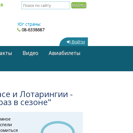
ов
Юг страны:
08-6338687
Войти
акты
Видео
Авиабилеты
асе и Лотарингии -
раз в сезоне"
омное
спели
комиться