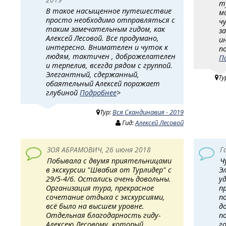
т
В такое насыщенное путешествие
м
просто необходимо отправляться с
ч
таким замечательным гидом, как
з
Алексей Лесовой. Все продумано,
и
интересно. Внимателен и чуток к
п
людям, тактичен , доброжелателен
П
и терпелив, всегда рядом с группой.
Элегантный, сдержанный,
Ту
обаятельный Алексей поражает
глубиной
Подробнее
>
Тур:
Вся Скандинавия - 2019
Гид:
Алексей Лесовой
ЗОЯ АБРАМОВИЧ, 26 июня 2018
Г
Побывала с двумя приятельницами
Ч
в экскурсии "Швабия от Турлидер" с
Э
29/5-4/6. Остались очень довольны.
у
Организация тура, прекрасное
п
сочетание отдыха с экскурсиями,
п
всё было на высшем уровне.
д
Отдельная благодарность гиду-
п
Алексею Лесовому, который ,
г