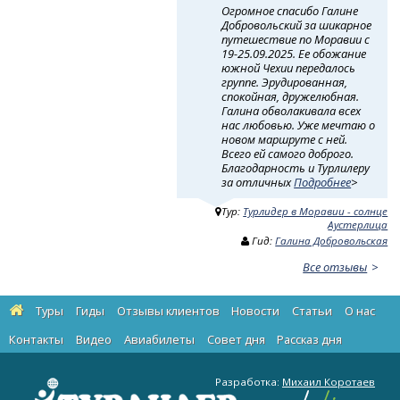
Огромное спасибо Галине
Добровольский за шикарное
путешествие по Моравии с
19-25.09.2025. Ее обожание
южной Чехии передалось
группе. Эрудированная,
спокойная, дружелюбная.
Галина обволакивала всех
нас любовью. Уже мечтаю о
новом маршруте с ней.
Всего ей самого доброго.
Благодарность и Турлилеру
за отличных
Подробнее
>
Тур:
Турлидер в Моравии - солнце
Аустерлица
Гид:
Галина Добровольская
Все отзывы
Туры
Гиды
Отзывы клиентов
Новости
Статьи
О нас
Контакты
Видео
Авиабилеты
Cовет дня
Рассказ дня
Разработка:
Михаил Коротаев