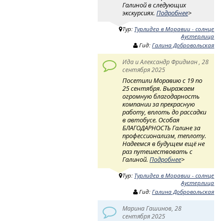
Галиной в следующих
экскурсиях.
Подробнее
>
Тур:
Турлидер в Моравии - солнце
Аустерлица
Гид:
Галина Добровольская
Ида и Александр Фридман , 28
сентября 2025
Посетили Моравию с 19 по
25 сентября. Выражаем
огромную благодарность
компании за прекрасную
работу, вплоть до рассадки
в автобусе. Особая
БЛАГОДАРНОСТЬ Галине за
профессионализм, теплоту.
Надеемся в будущем ещё не
раз путешествовать с
Галиной.
Подробнее
>
Тур:
Турлидер в Моравии - солнце
Аустерлица
Гид:
Галина Добровольская
Марина Гашинов, 28
сентября 2025