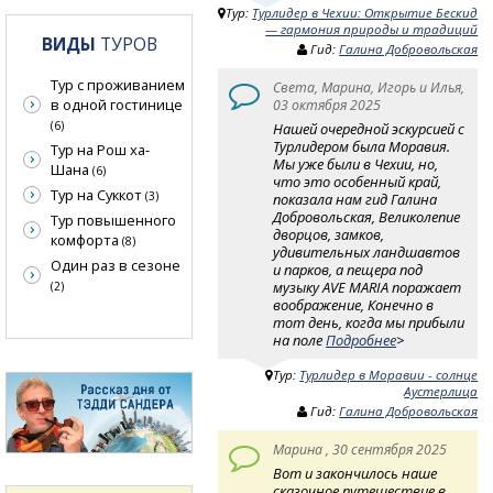
Тур:
Турлидер в Чехии: Открытие Бескид
— гармония природы и традиций
ВИДЫ
ТУРОВ
Гид:
Галина Добровольская
Тур с проживанием
Света, Марина, Игорь и Илья,
в одной гостинице
03 октября 2025
(6)
Нашей очередной эскурсией с
Турлидером была Моравия.
Тур на Рош ха-
Мы уже были в Чехии, но,
Шана
(6)
что это особенный край,
Тур на Суккот
(3)
показала нам гид Галина
Добровольская, Великолепие
Тур повышенного
дворцов, замков,
комфорта
(8)
удивительных ландшавтов
Один раз в сезоне
и парков, а пещера под
музыку AVE MARIA поражает
(2)
воображение, Конечно в
тот день, когда мы прибыли
на поле
Подробнее
>
Тур:
Турлидер в Моравии - солнце
Аустерлица
Гид:
Галина Добровольская
Марина , 30 сентября 2025
Вот и закончилось наше
сказочное путешествие в