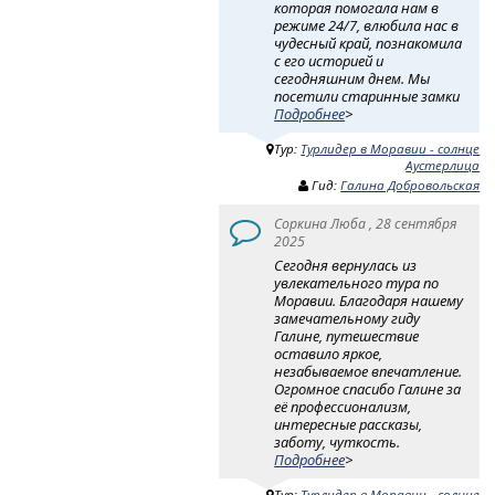
которая помогала нам в
режиме 24/7, влюбила нас в
чудесный край, познакомила
с его историей и
сегодняшним днем. Мы
посетили старинные замки
Подробнее
>
Тур:
Турлидер в Моравии - солнце
Аустерлица
Гид:
Галина Добровольская
Соркина Люба , 28 сентября
2025
Сегодня вернулась из
увлекательного тура по
Моравии. Благодаря нашему
замечательному гиду
Галине, путешествие
оставило яркое,
незабываемое впечатление.
Огромное спасибо Галине за
её профессионализм,
интересные рассказы,
заботу, чуткость.
Подробнее
>
Тур:
Турлидер в Моравии - солнце