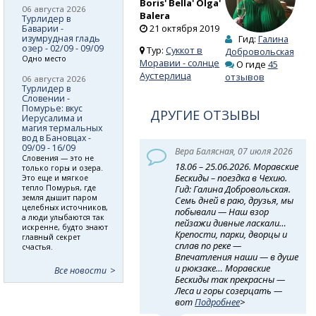
Boris' Bella' Olga'
06 августа 2026
Balera
Турлидер в
21 октября 2019
Баварии -
изумрудная гладь
Гид:
Галина
озер - 02/09 - 09/09
Тур:
Суккот в
Добровольская
Одно место
Моравии - солнце
О гиде
45
Аустерлица
отзывов
06 августа 2026
Турлидер в
Словении -
Помурье: вкус
ДРУГИЕ ОТЗЫВЫ
Иерусалима и
магия термальных
вод в Бановцах -
09/09 - 16/09
Вера Балясная, 07 июля 2026
Словения — это не
18.06 – 25.06.2026. Моравские
только горы и озера.
Бескиды – поездка в Чехию.
Это еще и мягкое
тепло Помурья, где
Гид: Галина Добровольская.
земля дышит паром
Семь дней в раю, друзья, мы
целебных источников,
побывали — Наш взор
а люди улыбаются так
пейзажи дивные ласкали…
искренне, будто знают
Крепости, парки, дворцы и
главный секрет
сплав по реке —
счастья.
Впечатления наши — в душе
и рюкзаке… Моравские
Все новости
Бескиды так прекрасны —
Леса и горы созерцать —
вот
Подробнее
>