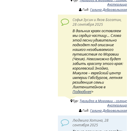
Аустерлица
Гид:
Галина Добровольская
Софья Зусин и Яков Богатин,
28 сентября 2025
В дальних краях оставляем
мы сердца частицу… Слова
этой песни удивительно
подходят под описание
нашего незабываемого
путешествия по Моравии
(Чехия). Невозможно будет
забыть красоту этого края:
королевский Зноймо,
Микулов – еврейский центр
империи Габсбургов, летняя
резиденция семьи
Лихтенштейнов в
Подробнее
>
Тур:
Турлидер в Моравии - солнце
Аустерлица
Гид:
Галина Добровольская
Людмила Хотина, 28
сентября 2025