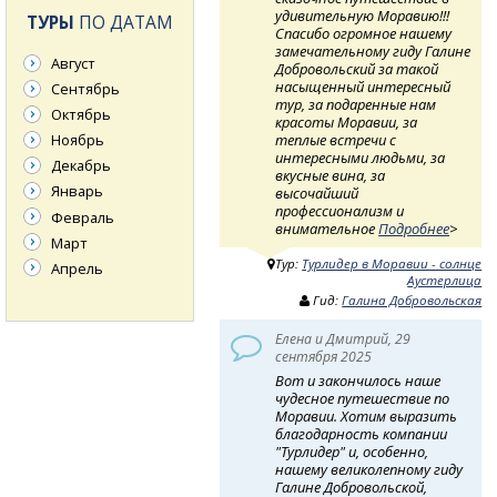
удивительную Моравию!!!
ТУРЫ
ПО ДАТАМ
Спасибо огромное нашему
замечательному гиду Галине
Август
Добровольский за такой
насыщенный интересный
Сентябрь
тур, за подаренные нам
Октябрь
красоты Моравии, за
теплые встречи с
Ноябрь
интересными людьми, за
Декабрь
вкусные вина, за
Январь
высочайший
профессионализм и
Февраль
внимательное
Подробнее
>
Март
Тур:
Турлидер в Моравии - солнце
Апрель
Аустерлица
Гид:
Галина Добровольская
Елена и Дмитрий, 29
сентября 2025
Вот и закончилось наше
чудесное путешествие по
Моравии. Хотим выразить
благодарность компании
"Турлидер" и, особенно,
нашему великолепному гиду
Галине Добровольской,