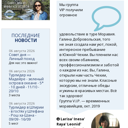
Мы группа
VIP получили
огромное
удовольствие в туре Моравия.
ПОСЛЕДНИЕ
Галина Добровольская, того
НОВОСТИ
не зная создала нам уют, покой,
интересное пребывание
06 августа 2026
в Южной Чехии. Вы пленили нас
Совет дня —
Личный поход
всех своим обаянием,
Для нас это важно!
проффессионализмом и заботой
о каждом из нас. Вы, Галина,
06 августа 2026
открыли нам часть Чехии,
Турлидер на
Мадейре - зеленый
которую мы не знали. Классные
остров в океане - 5*
экскурсии, отличные обеды
- 10 дней - 11/10 -
и ужины в красивых местах. Всё
20/10
так здорово!
3 места
Группа V.I.P. — времменных
06 августа 2026
моравийцев, окт. 2019
Турлидер в Штирии
- в гостях у Штефана
- Рош ха-Шана -
Larisa' Inesa'
09/09 - 16/09
5 мест
Raya' Leonid'