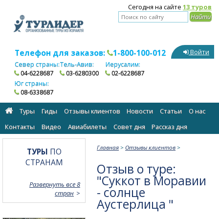
Сегодня на сайте
13 туров
Телефон для заказов:
1-800-100-012
Войти
Север страны:
Тель-Авив:
Иерусалим:
04-6228687
03-6280300
02-6228687
Юг страны:
08-6338687
Туры
Гиды
Отзывы клиентов
Новости
Статьи
О нас
Контакты
Видео
Авиабилеты
Cовет дня
Рассказ дня
Главная
>
Отзывы клиентов
>
ТУРЫ
ПО
СТРАНАМ
Отзыв о туре:
"Суккот в Моравии
Развернуть все 8
- солнце
стран
Аустерлица "