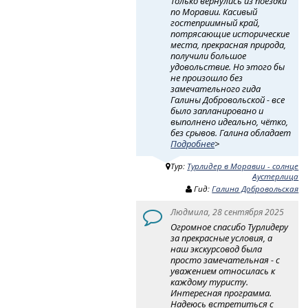
Только вернулись из поездки
по Моравии. Касивый
гостеприимный край,
потрясающие исторические
места, прекрасная природа,
получили большое
удовольствие. Но этого бы
не произошло без
замечательного гида
Галины Добровольской - все
было запланировано и
выполнено идеально, чётко,
без срывов. Галина обладает
Подробнее
>
Тур:
Турлидер в Моравии - солнце
Аустерлица
Гид:
Галина Добровольская
Людмила, 28 сентября 2025
Огромное спасибо Турлидеру
за прекрасные условия, а
наш экскурсовод была
просто замечательная - с
уважением относилась к
каждому туристу.
Интересная программа.
Надеюсь встретиться с