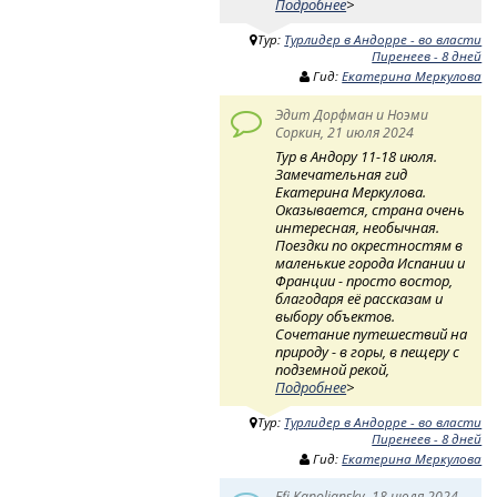
Подробнее
>
Тур:
Турлидер в Андорре - во власти
Пиренеев - 8 дней
Гид:
Екатерина Меркулова
Эдит Дорфман и Ноэми
Соркин, 21 июля 2024
Тур в Андору 11-18 июля.
Замечательная гид
Екатерина Меркулова.
Оказывается, страна очень
интересная, необычная.
Поездки по окрестностям в
маленькие города Испании и
Франции - просто востор,
благодаря её рассказам и
выбору объектов.
Сочетание путешествий на
природу - в горы, в пещеру с
подземной рекой,
Подробнее
>
Тур:
Турлидер в Андорре - во власти
Пиренеев - 8 дней
Гид:
Екатерина Меркулова
Efi Kapoliansky, 18 июля 2024