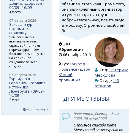
долины здоровья -
обаянием этого края. Кроме того,
09/09 - 16/09
она великолепный организатор
4 места
и сумела создать в группе
доброжелательную, позитивную
07 августа 2026
Заказали тур —
атмосферу. Огромное спасибо ей!
оформите
Зоя
страховку!
Чем раньше вы
активируете ваш
Зоя
страховой полис на
Абрамович
период тура — тем
больше времени у вас
06 ноября 2019
на спокойное
ожидание вашего
Тур:
Суккот в
отпуска!
Провансе - шарм
Гид:
Екатерина
Южной
07 августа 2026
Меркулова
Турлидер в
провинции
О гиде
113
Германии - горячие
отзывов
источники
Люнебурга - 09/09 -
16/09
ДРУГИЕ ОТЗЫВЫ
7 мест
Все новости
Валентина, Виктор - 6 июня
2025, 06 июня 2025
Огромное спасибо Кате
Меркуловой за экскурсию по