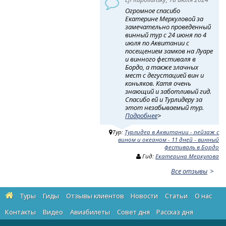
Огромное спасибо
Екатерине Меркуловой за
замечательно проведенный
винный тур с 24 июня по 4
июля по Аквитании с
посещением замков на Луаре
и винного фестиваля в
Бордо, а также злачных
мест с дегустацией вин и
коньяков. Катя очень
знающий и заботливый гид.
Спасибо ей и Турлидеру за
этот незабываемый тур.
Подробнее
>
Тур:
Турлидер в Аквитании - пейзаж с
вином и океаном - 11 дней - винный
фестиваль в Бордо
Гид:
Екатерина Меркулова
Все отзывы
Туры
Гиды
Отзывы клиентов
Новости
Статьи
О нас
Контакты
Видео
Авиабилеты
Cовет дня
Рассказ дня