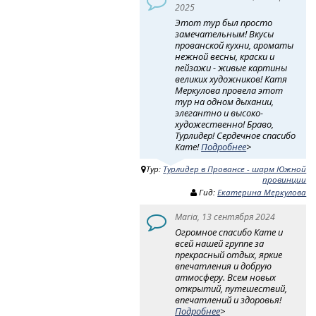
2025
Этот тур был просто
замечательным! Вкусы
прованской кухни, ароматы
нежной весны, краски и
пейзажи - живые картины
великих художников! Катя
Меркулова провела этот
тур на одном дыхании,
элегантно и высоко-
художественно! Браво,
Турлидер! Сердечное спасибо
Кате!
Подробнее
>
Тур:
Турлидер в Провансе - шарм Южной
провинции
Гид:
Екатерина Меркулова
Maria, 13 сентября 2024
Огромное спасибо Кате и
всей нашей группе за
прекрасный отдых, яркие
впечатления и добрую
атмосферу. Всем новых
открытий, путешествий,
впечатлений и здоровья!
Подробнее
>