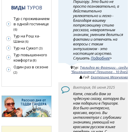
Перигору. Это было не
просто познавательно, а
ВИДЫ
ТУРОВ
действительно
увлекательно и легко -
Тур с проживанием
благодаря вашему
в одной гостинице
потрясающему стилю
рассказа, невероятным
(6)
знаниям, умением делиться
Тур на Рош ха-
фактами и отвечать на
Шана
(6)
вопросы с таким
Тур на Суккот
энтузиазмом - это
(3)
настоящее искуство.
Тур повышенного
Слушать
Подробнее
>
комфорта
(8)
Один раз в сезоне
Тур:
Турлидер во Франции - среди
"бриллиантов" Перигора - 10 дней
(2)
Гид:
Екатерина Меркулова
Виктория, 06 июня 2025
Катя, спасибо Вам за
чудесную сказку, которую Вы
нам подарили в Перигоре.
Все было интересно,
красиво, вкусно. Вы
интеллектуал с глубокими
знаниями, умеющий на
красивом русском языке
передать их нам. С