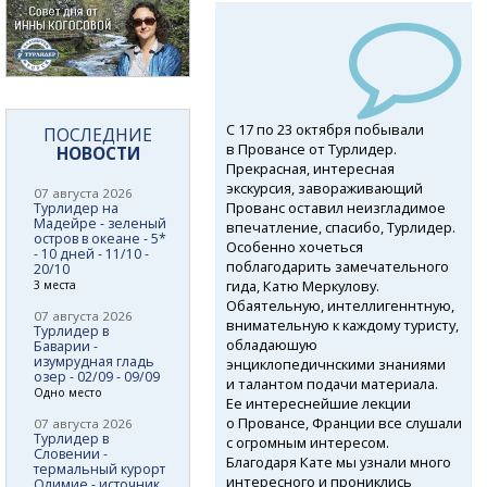
С 17 по 23 октября побывали
ПОСЛЕДНИЕ
в Провансе от Турлидер.
НОВОСТИ
Прекрасная, интересная
экскурсия, завораживающий
07 августа 2026
Прованс оставил неизгладимое
Турлидер на
Мадейре - зеленый
впечатление, спасибо, Турлидер.
остров в океане - 5*
Особенно хочеться
- 10 дней - 11/10 -
поблагодарить замечательного
20/10
гида, Катю Меркулову.
3 места
Обаятельную, интеллигеннтную,
07 августа 2026
внимательную к каждому туристу,
Турлидер в
обладаюшую
Баварии -
изумрудная гладь
энциклопедичнскими знаниями
озер - 02/09 - 09/09
и талантом подачи материала.
Одно место
Ее интереснейшие лекции
о Провансе, Франции все слушали
07 августа 2026
Турлидер в
с огромным интересом.
Словении -
Благодаря Кате мы узнали много
термальный курорт
интересного и прониклись
Олимие - источник