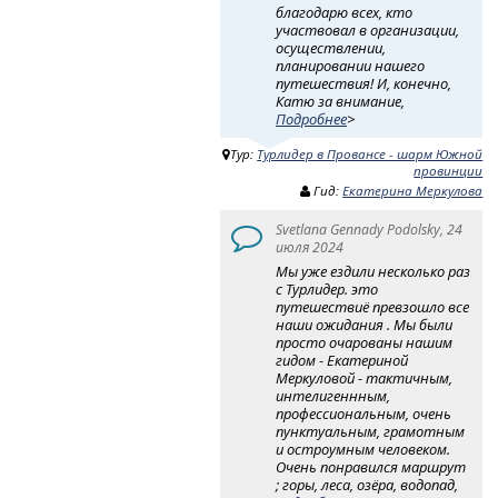
благодарю всех, кто
участвовал в организации,
осуществлении,
планировании нашего
путешествия! И, конечно,
Катю за внимание,
Подробнее
>
Тур:
Турлидер в Провансе - шарм Южной
провинции
Гид:
Екатерина Меркулова
Svetlana Gennady Podolsky, 24
июля 2024
Мы уже ездили несколько раз
с Турлидер. это
путешествиё превзошло все
наши ожидания . Мы были
просто очарованы нашим
гидом - Екатериной
Меркуловой - тактичным,
интелигеннным,
профессиональным, очень
пунктуальным, грамотным
и остроумным человеком.
Очень понравился маршрут
; горы, леса, озёра, водопад,