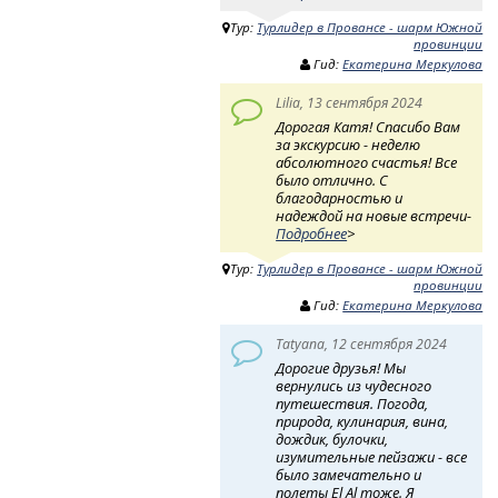
Тур:
Турлидер в Провансе - шарм Южной
провинции
Гид:
Екатерина Меркулова
Lilia, 13 сентября 2024
Дорогая Катя! Спасибо Вам
за экскурсию - неделю
абсолютного счастья! Все
было отлично. С
благодарностью и
надеждой на новые встречи-
Подробнее
>
Тур:
Турлидер в Провансе - шарм Южной
провинции
Гид:
Екатерина Меркулова
Tatyana, 12 сентября 2024
Дорогие друзья! Мы
вернулись из чудесного
путешествия. Погода,
природа, кулинария, вина,
дождик, булочки,
изумительные пейзажи - все
было замечательно и
полеты El Al тоже. Я