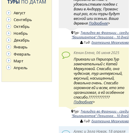
ТУРЫ
ПО ДАТАМ
удовольствием поедем с
Вами в Андорру, Прованс
Август
ещё раз, если туры будут
весной или осенью. Ваша
Сентябрь
деревня
Подробнее
>
Октябрь
Тур:
Турлидер во Франции - среди
Ноябрь
"бриллиантов" Перигора - 10 дней
Декабрь
Гид:
Екатерина Меркулова
Январь
Кенин Елена, 06 июня 2025
Февраль
Приехали из Перигора.Тур
Март
замечательный с Катей
Апрель
Меркуловой. Спасибо, она
чудесная, тур интересный,
вкусный, насыщенный,
довольна очень. Спасибо
огромное ей и всем, кто это
организовал, а ей особенное
спасибо.????????????
Подробнее
>
Тур:
Турлидер во Франции - среди
"бриллиантов" Перигора - 10 дней
Гид:
Екатерина Меркулова
Алекс и Элла Новак, 18 апреля