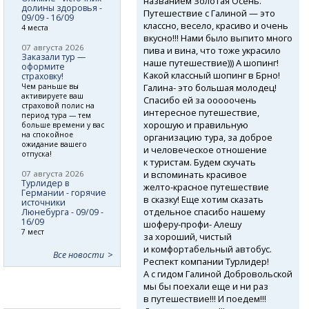
названием Золотая Осень.
долины здоровья -
Путешествие с Галиной — это
09/09 - 16/09
классно, весело, красиво и очень
4 места
вкусно!!! Нами было выпито много
07 августа 2026
пива и вина, что тоже украсило
Заказали тур —
наше путешествие))) А шопинг!
оформите
Какой классный шопинг в Брно!
страховку!
Галина- это большая молодец!
Чем раньше вы
активируете ваш
Спасибо ей за ооооочень
страховой полис на
интересное путешествие,
период тура — тем
хорошую и правильную
больше времени у вас
на спокойное
организацию тура, за доброе
ожидание вашего
и человеческое отношение
отпуска!
к туристам. Будем скучать
и вспоминать красивое
07 августа 2026
Турлидер в
желто-красное
путешествие
Германии - горячие
в сказку! Еще хотим сказать
источники
отдельное спасибо нашему
Люнебурга - 09/09 -
16/09
шоферу-профи-
Алешу
7 мест
за хороший, чистый
и комфортабельный автобус.
Все новости
Респект компании Турлидер!
А с гидом Галиной Добровольской
мы бы поехали еще и ни раз
в путешествие!!! И поедем!!!