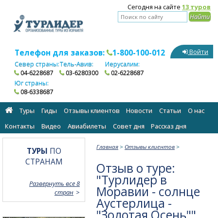
Сегодня на сайте
13 туров
Телефон для заказов:
1-800-100-012
Войти
Север страны:
Тель-Авив:
Иерусалим:
04-6228687
03-6280300
02-6228687
Юг страны:
08-6338687
Туры
Гиды
Отзывы клиентов
Новости
Статьи
О нас
Контакты
Видео
Авиабилеты
Cовет дня
Рассказ дня
Главная
>
Отзывы клиентов
>
ТУРЫ
ПО
СТРАНАМ
Отзыв о туре:
"Турлидер в
Развернуть все 8
Моравии - солнце
стран
Аустерлица -
"Золотая Осень""