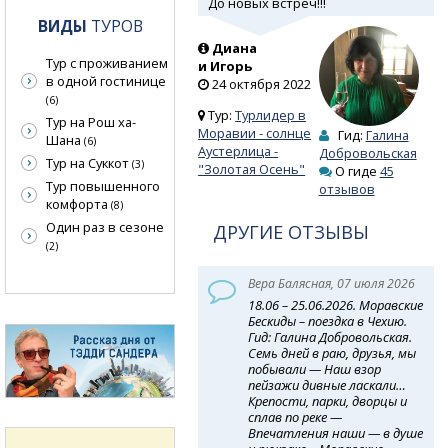
До новых встреч!!!
ВИДЫ
ТУРОВ
Диана
Тур с проживанием
и Игорь
в одной гостинице
24 октября 2022
(6)
Тур:
Турлидер в
Тур на Рош ха-
Моравии - солнце
Гид:
Галина
Шана
(6)
Аустерлица -
Добровольская
Тур на Суккот
(3)
"Золотая Осень"
О гиде
45
Тур повышенного
отзывов
комфорта
(8)
Один раз в сезоне
ДРУГИЕ ОТЗЫВЫ
(2)
Вера Балясная, 07 июля 2026
18.06 – 25.06.2026. Моравские
Бескиды – поездка в Чехию.
Гид: Галина Добровольская.
Семь дней в раю, друзья, мы
побывали — Наш взор
пейзажи дивные ласкали…
Крепости, парки, дворцы и
сплав по реке —
Впечатления наши — в душе