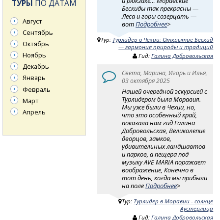
и рюкзаке… Моравские
ТУРЫ
ПО ДАТАМ
Бескиды так прекрасны —
Леса и горы созерцать —
Август
вот
Подробнее
>
Сентябрь
Тур:
Турлидер в Чехии: Открытие Бескид
Октябрь
— гармония природы и традиций
Ноябрь
Гид:
Галина Добровольская
Декабрь
Света, Марина, Игорь и Илья,
Январь
03 октября 2025
Февраль
Нашей очередной эскурсией с
Турлидером была Моравия.
Март
Мы уже были в Чехии, но,
Апрель
что это особенный край,
показала нам гид Галина
Добровольская, Великолепие
дворцов, замков,
удивительных ландшавтов
и парков, а пещера под
музыку AVE MARIA поражает
воображение, Конечно в
тот день, когда мы прибыли
на поле
Подробнее
>
Тур:
Турлидер в Моравии - солнце
Аустерлица
Гид:
Галина Добровольская