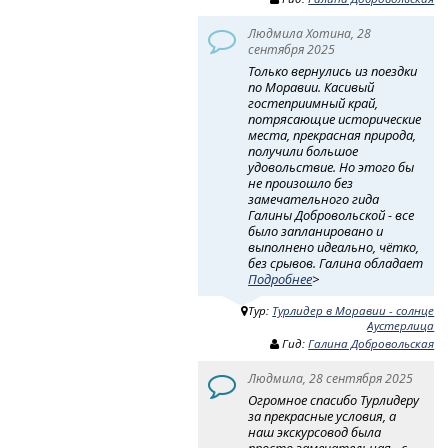
Людмила Хотина, 28
сентября 2025
Только вернулись из поездки
по Моравии. Касивый
гостеприимный край,
потрясающие исторические
места, прекрасная природа,
получили большое
удовольствие. Но этого бы
не произошло без
замечательного гида
Галины Добровольской - все
было запланировано и
выполнено идеально, чётко,
без срывов. Галина обладает
Подробнее
>
Тур:
Турлидер в Моравии - солнце
Аустерлица
Гид:
Галина Добровольская
Людмила, 28 сентября 2025
Огромное спасибо Турлидеру
за прекрасные условия, а
наш экскурсовод была
просто замечательная - с