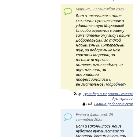
Марина , 30 сентября 2025
Вот и закончилось наше
сказочное путешествие в
удивительную Моравию!!!
Спасибо огромное нашему
замечательному гиду Галине
Добровольский за такой
насыщенный интересный
тур, за подаренные нам
красоты Моравии, за
теплые встречи с
интересными людьми, за
вкусные вина, за
высочайший
профессионализм и
внимательное
Подробнее
>
Тур:
Турлидер в Моравии - солнце
Аустерлица
Гид:
Галина Добровольская
Елена и Дмитрий, 29
сентября 2025
Вот и закончилось наше
чудесное путешествие по
Моравии. Хотим выразить