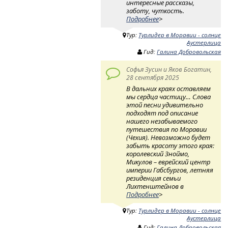
интересные рассказы,
заботу, чуткость.
Подробнее
>
Тур:
Турлидер в Моравии - солнце
Аустерлица
Гид:
Галина Добровольская
Софья Зусин и Яков Богатин,
28 сентября 2025
В дальних краях оставляем
мы сердца частицу… Слова
этой песни удивительно
подходят под описание
нашего незабываемого
путешествия по Моравии
(Чехия). Невозможно будет
забыть красоту этого края:
королевский Зноймо,
Микулов – еврейский центр
империи Габсбургов, летняя
резиденция семьи
Лихтенштейнов в
Подробнее
>
Тур:
Турлидер в Моравии - солнце
Аустерлица
Гид:
Галина Добровольская