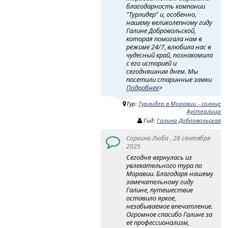
благодарность компании
"Турлидер" и, особенно,
нашему великолепному гиду
Галине Добровольской,
которая помогала нам в
режиме 24/7, влюбила нас в
чудесный край, познакомила
с его историей и
сегодняшним днем. Мы
посетили старинные замки
Подробнее
>
Тур:
Турлидер в Моравии - солнце
Аустерлица
Гид:
Галина Добровольская
Соркина Люба , 28 сентября
2025
Сегодня вернулась из
увлекательного тура по
Моравии. Благодаря нашему
замечательному гиду
Галине, путешествие
оставило яркое,
незабываемое впечатление.
Огромное спасибо Галине за
её профессионализм,