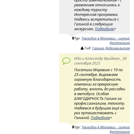
уважением относилась к
каждому туристу.
Интересная программа.
Надеюсь встретиться с
Галиной в следующих
экскурсиях.
Подробнее
>
Тур:
Турлидер в Моравии - солнце
Аустерлица
Гид:
Галина Добровольская
Ида и Александр Фридман , 28
сентября 2025
Посетили Моравию с 19 по
25 сентября. Выражаем
огромную благодарность
компании за прекрасную
работу, вплоть до рассадки
в автобусе. Особая
БЛАГОДАРНОСТЬ Галине за
профессионализм, теплоту.
Надеемся в будущем ещё не
раз путешествовать с
Галиной.
Подробнее
>
Тур:
Турлидер в Моравии - солнце
Аустерлица