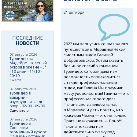
21 октября
ПОСЛЕДНИЕ
НОВОСТИ
2022 мы вернулись со сказочного
путешествия в Моравию(Чехия)
с местным гидом Галиной
07 августа 2026
Турлидер на
Добровольской. Хотим сказать
Мадейре - зеленый
большое спасибо компании
остров в океане - 5*
Турлидер, которая дала нам
- 10 дней - 11/10 -
20/10
возможность познакомиться
3 места
с таким профессиональным
гидом, как Галина.Мы получили
07 августа 2026
массу удовольствия! Галина — это
Турлидер в
Баварии -
профессионал своего дела
изумрудная гладь
.Галина смогла влюбить нас
озер - 02/09 - 09/09
в Моравию и дать понять, что
Одно место
красивая Чехия — это не только
07 августа 2026
Прага, но и красавец — Брно!!!
Турлидер в
Галина показала нам
Словении -
действительно сказку под
термальный курорт
Олимие - источник