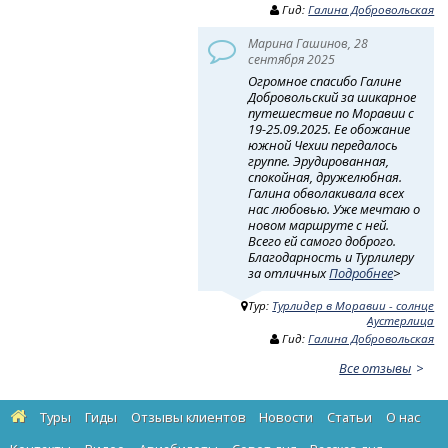
Гид:
Галина Добровольская
Марина Гашинов, 28
сентября 2025
Огромное спасибо Галине
Добровольский за шикарное
путешествие по Моравии с
19-25.09.2025. Ее обожание
южной Чехии передалось
группе. Эрудированная,
спокойная, дружелюбная.
Галина обволакивала всех
нас любовью. Уже мечтаю о
новом маршруте с ней.
Всего ей самого доброго.
Благодарность и Турлилеру
за отличных
Подробнее
>
Тур:
Турлидер в Моравии - солнце
Аустерлица
Гид:
Галина Добровольская
Все отзывы
Туры
Гиды
Отзывы клиентов
Новости
Статьи
О нас