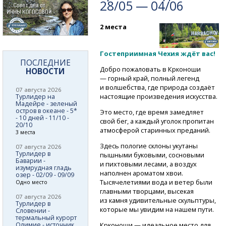
28/05 — 04/06
2 места
Гостеприимная Чехия ждёт вас!
ПОСЛЕДНИЕ
Добро пожаловать в Крконоши
НОВОСТИ
— горный край, полный легенд
и волшебства, где природа создаёт
07 августа 2026
настоящие произведения искусства.
Турлидер на
Мадейре - зеленый
остров в океане - 5*
Это место, где время замедляет
- 10 дней - 11/10 -
свой бег, а каждый уголок пропитан
20/10
атмосферой старинных преданий.
3 места
Здесь пологие склоны укутаны
07 августа 2026
Турлидер в
пышными буковыми, сосновыми
Баварии -
и пихтовыми лесами, а воздух
изумрудная гладь
наполнен ароматом хвои.
озер - 02/09 - 09/09
Тысячелетиями вода и ветер были
Одно место
главными творцами, высекая
07 августа 2026
из камня удивительные скульптуры,
Турлидер в
которые мы увидим на нашем пути.
Словении -
термальный курорт
Олимие - источник
Крконоши — идеальное место для