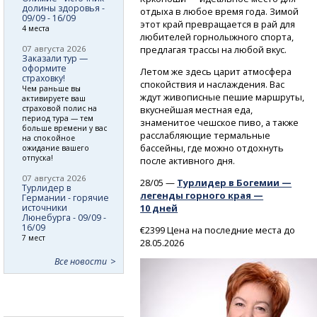
долины здоровья -
отдыха в любое время года. Зимой
09/09 - 16/09
этот край превращается в рай для
4 места
любителей горнолыжного спорта,
07 августа 2026
предлагая трассы на любой вкус.
Заказали тур —
оформите
Летом же здесь царит атмосфера
страховку!
спокойствия и наслаждения. Вас
Чем раньше вы
ждут живописные пешие маршруты,
активируете ваш
страховой полис на
вкуснейшая местная еда,
период тура — тем
знаменитое чешское пиво, а также
больше времени у вас
расслабляющие термальные
на спокойное
бассейны, где можно отдохнуть
ожидание вашего
отпуска!
после активного дня.
07 августа 2026
28/05 —
Турлидер в Богемии —
Турлидер в
легенды горного края —
Германии - горячие
источники
10 дней
Люнебурга - 09/09 -
16/09
€2399 Цена на последние места до
7 мест
28.05.2026
Все новости