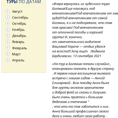
ТУРЫ
ПО ДАТАМ
«Вчера вернулась из чудесного тура
Богемия!Еще нахожусь под
Август
впечатлением!Под
впечатлением
от за
Сентябрь
куда!!!Под впечатлением от самой
Богемии, я и не подозревала, что там
Октябрь
так красиво! Под впечатлением
Ноябрь
от отличной погоды и хорошей
Декабрь
группы! И, конечно,
от замечательного водителя
Январь
Вацлава!! Короче — отдых удался
Февраль
на всесто!!! Хочу еще!» Людмила
Март
Бердичевски 13 сентября 2021
Апрель
«На тур в Богемию попали случайно ,
планировали поехать в другую страну
. И первое наше восхищение вызвала
встреча с нашим гидом — Анной
Елизаровой . Всю поездку Анна была
для группы ангелом хранителем
и доброй феей из сказки о Золушке .
Было очень приятно » большим
дядечкам и тетечкам "
,
что
кто-то
так заботится о них .
Анна большой профессионал своего
дела и очень любит свою работу .