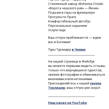
Стеклянный завод «Bo­hemia Cristal»
«Ворота чешского рая» — Йичин
Подъем в горы на фуникулере
Прогулка по Праге
Комфортабельный автобус
Персональные наушники
Услуги гида
Ваш отпуск приближается — ждем
вас в Богемии!
Туры Турлидер
в Чехию
________________________________
На нашей странице в Фейсбук
вы можете первыми видеть отзывы
только что вернувшихся туристов,
свежие фотографии и обмениваться
мнениями и впечатлениями.
Присоединяйтесь к нашей
группе
Турлидер
, ваш отпуск уже скоро!
________________________________
Наш канал на YouTube