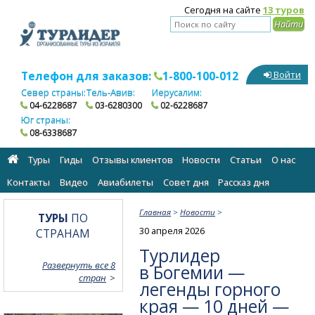
Сегодня на сайте
13 туров
Телефон для заказов:
1-800-100-012
Войти
Север страны:
Тель-Авив:
Иерусалим:
04-6228687
03-6280300
02-6228687
Юг страны:
08-6338687
Туры
Гиды
Отзывы клиентов
Новости
Статьи
О нас
Контакты
Видео
Авиабилеты
Cовет дня
Рассказ дня
Главная
>
Новости
>
ТУРЫ
ПО
30 апреля 2026
СТРАНАМ
Турлидер
Развернуть все 8
в Богемии —
стран
легенды горного
края — 10 дней —