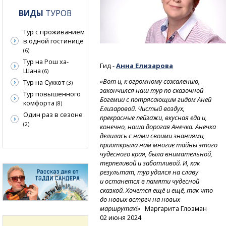
ВИДЫ
ТУРОВ
Тур с проживанием
в одной гостинице
(6)
Тур на Рош ха-
Гид -
Анна Елизарова
Шана
(6)
«Вот и, к огромному сожалению,
Тур на Суккот
(3)
закончился наш тур по сказочной
Тур повышенного
Богемии с потрясающим гидом Аней
комфорта
(8)
Елизаровой. Чистый воздух,
Один раз в сезоне
прекрасные пейзажи, вкусная еда и,
(2)
конечно, наша дорогая Анечка. Анечка
делилась с нами своими знаниями,
приоткрыла нам многие тайны этого
чудесного края, была внимательной,
терпеливой и заботливой. И, как
результат, тур удался на славу
и останется в памяти чудесной
сказкой. Хочется ещё и ещё, так что
до новых встреч на новых
маршрутах!»
Маргарита Глозман
02 июня 2024