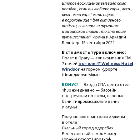
Второе восхищение вызвала сама
поездка , если вы любите горы , леса ,
реки , если еще " есть порох
в пороховнице " для активного
отдыха, если вам за туманом
и за запахом тайги , то это ваше
путешествие!"
Ирина и Аркадий
Бельфер 15 сентября 2021
В стоимость тура включено:
Полет в Прагу — авиакомпания ElAl
7 ночей
в отеле 4* Wellness Hotel
Windsor
на горном курорте
Шпиндлерув Млын
БОНУС!
— Вход
в СПА-центр
отеля
1h30 ежедневно — бассейн
с встречным потоком, паровые
бани, гидромассажные ванны
и сауны
Полупансион: завтраки и ужины
в отеле
Скальный город Адерс­бах
Ренессансный замок Наход
Горный курорт Гарр­ахоф