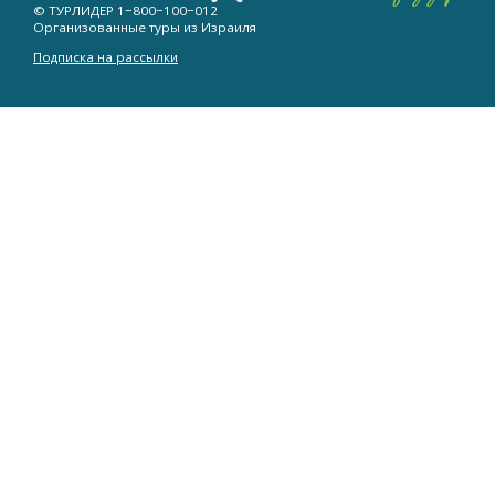
© ТУРЛИДЕР
1−800−100−012
Организованные туры из Израиля
Подписка на рассылки