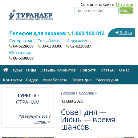
Сегодня на сайте
13 туров
Телефон для заказов:
1-800-100-012
Войти
Север страны:
Тель-Авив:
Иерусалим:
04-6228687
03-6280300
02-6228687
Юг страны:
08-6338687
Туры
Гиды
Отзывы клиентов
Новости
Статьи
О нас
Контакты
Видео
Авиабилеты
Cовет дня
Рассказ дня
Главная
>
Новости
>
ТУРЫ
ПО
13 мая 2026
СТРАНАМ
Совет дня —
Развернуть все 8
Июнь — время
стран
шансов!