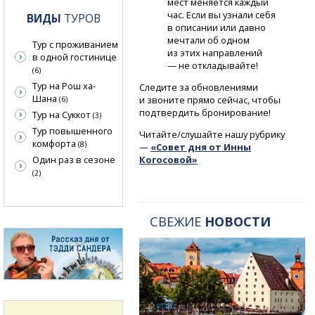
мест меняется каждый
час. Если вы узнали себя
ВИДЫ
ТУРОВ
в описании или давно
мечтали об одном
Тур с проживанием
из этих направлений
в одной гостинице
— не откладывайте!
(6)
Тур на Рош ха-
Следите за обновлениями
Шана
и звоните прямо сейчас, чтобы
(6)
подтвердить бронирование!
Тур на Суккот
(3)
Тур повышенного
Читайте/слушайте нашу рубрику
комфорта
(8)
—
«Совет дня от Инны
Один раз в сезоне
Когосовой»
(2)
СВЕЖИЕ
НОВОСТИ