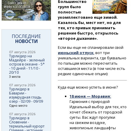
Большинство
групп было
полностью
укомплектовано еще зимой.
Казалось бы, мест нет, но для
тех, кто привык принимать
решение быстро, открылось
ПОСЛЕДНИЕ
«второе дыхание».
НОВОСТИ
Если вы еще не спланировали свой
07 августа 2026
июньский отпуск
, вот три
Турлидер на
уникальных варианта, где буквально
Мадейре - зеленый
по пальцам можно пересчитать
остров в океане - 5*
- 10 дней - 11/10 -
оставшиеся места (в том числе есть
20/10
редкие одиночные опции):
3 места
07 августа 2026
Куда еще можно успеть в июне?
Турлидер в
Баварии -
18 июня — Моравия:
изумрудная гладь
озер - 02/09 - 09/09
Гармония с природой
Одно место
Идеальный выбор для тех, кто
хочет сбежать от городской
07 августа 2026
суеты. Вас ждут прогулки
Турлидер в
Словении -
на свежем воздухе,
термальный курорт
живописные ландшафты
Олимие - источник