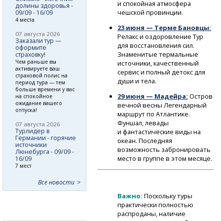
и спокойная атмосфера
долины здоровья -
чешской провинции.
09/09 - 16/09
4 места
23 июня — Терме Бановцы:
07 августа 2026
Релакс и оздоровление Тур
Заказали тур —
для восстановления сил.
оформите
Знаменитые термальные
страховку!
Чем раньше вы
источники, качественный
активируете ваш
сервис и полный детокс для
страховой полис на
души и тела.
период тура — тем
больше времени у вас
29 июня — Мадейра:
Остров
на спокойное
ожидание вашего
вечной весны Легендарный
отпуска!
маршрут по Атлантике.
Фуншал, левады
07 августа 2026
Турлидер в
и фантастические виды на
Германии - горячие
океан. Последняя
источники
возможность забронировать
Люнебурга - 09/09 -
место в группе в этом месяце.
16/09
7 мест
Все новости
Важно:
Поскольку туры
практически полностью
распроданы, наличие