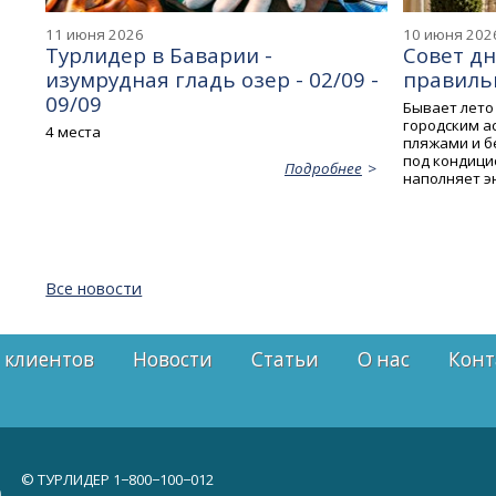
11 июня 2026
10 июня 202
Турлидер в Баварии -
Совет дн
изумрудная гладь озер - 02/09 -
правиль
09/09
Бывает лето 
городским а
4 места
пляжами и б
под кондици
Подробнее
наполняет э
Все новости
 клиентов
Новости
Статьи
О нас
Конт
© ТУРЛИДЕР
1−800−100−012