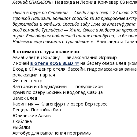
Леонид.СПАСИБО!!!»
Надежда и Леонид Кричевер 08 июля
«Были в туре по Словении — Среди гор и озер с 27 июля 2
Ирочкой Пашагич. Большое спасибо ей за прекрасные экс
дружелюбия и отдыха. Спасибо гиду Элле из Клагенфурта 
всей команде Турлидера — Инне, Ольге и Андрею за прекра
тура. Благодарим водителей наших автобусов, за безопа
Надеемся ещё поехать с Турлидером.»
Александр и Гали
В стоимость тура включено:
Авиабилет в Любляну — авиакомпания Исраэйр
7 ночей
в отеле ROSE BLED 4*
на берегу озера Блед (ко
Вход
в СПА-центр
отеля: бассейн, гидромассажная ванн
релаксации, парная
Фитнес-центр
Завтраки и обеды/ужины — полупансион
Круиз по озеру Бохинь и водопад Савица
Замок Блед
Каринтия — Клагенфурт и озеро Вертерзее
Пещера Постойна Яма
Юлианские Альпы
Любляна
Рыбалка
Автобус для выполнения программы