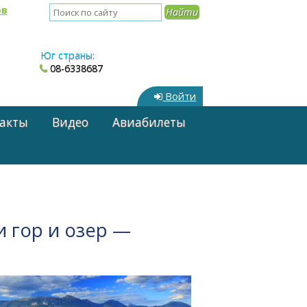
ов
Юг страны:
08-6338687
Войти
акты
Видео
Авиабилеты
 гор и озер —