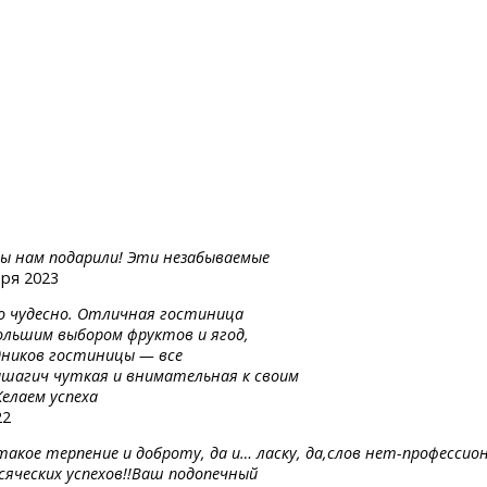
вы нам подарили! Эти незабываемые
бря 2023
ло чудесно. Отличная гостиница
ольшим выбором фруктов и ягод,
дников гостиницы — все
ашагич чуткая и внимательная к своим
елаем успеха
22
 такое
терпение
и доброту,
да и…
ласку,
да,слов
нет-профессион
сяческих успехов!!Ваш подопечный