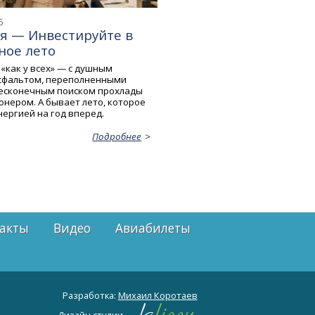
6
я — Инвестируйте в
ное лето
«как у всех» — с душным
сфальтом, переполненными
есконечным поиском прохлады
онером. А бывает лето, которое
нергией на год вперед.
Подробнее
акты
Видео
Авиабилеты
Разработка:
Михаил Коротаев
Дизайн студии