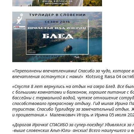
«Переполнены впечатлениями! Спасибо за чудо, которое 
впечатления останутся с нами!»
Klotsvog Raisa 04 октя
«Спустя 8 лет вернулись на отдых на озеро Блед. Все бы
с большими комнатами и балконом, хорошее питание с б
бассейны с термальной водой, чуткое отношение сотру
способствовало прекрасному отдыху. Гид милая Ирина П
туристам. Спасибо Турлидеру за замечательный отдых. Ж
и процветания.»
Маленкович Игорь и Ирина 05 июля 20
«Дорогая
Ирочка!
СПАСИБО
за супер-поездку!
Удивлялся
за
-
выше
словенских
Альп-Юли-
анских! Всего наилучшего и в