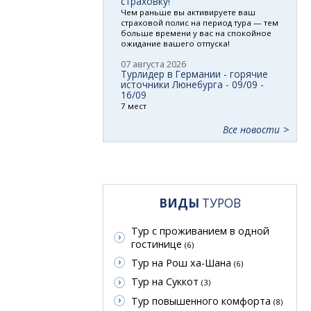
страховку!
Чем раньше вы активируете ваш
страховой полис на период тура — тем
больше времени у вас на спокойное
ожидание вашего отпуска!
07 августа 2026
Турлидер в Германии - горячие
источники Люнебурга - 09/09 -
16/09
7 мест
Все новости
ВИДЫ
ТУРОВ
Тур с проживанием в одной
гостинице
(6)
Тур на Рош ха-Шана
(6)
Тур на Суккот
(3)
Тур повышенного комфорта
(8)