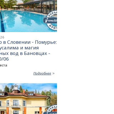
026
 в Словении - Помурье:
усалима и магия
ых вод в Бановцах -
0/06
еста
Подробнее