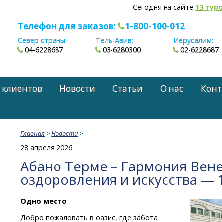
Сегодня на сайте
13 тур
Телефон для заказов:
1-800-100-012
Север страны:
Тель-Авив:
Иерусалим:
04-6228687
03-6280300
02-6228687
 клиентов
Новости
Статьи
О нас
Конт
Главная
>
Новости
>
28 апреля 2026
Абано Терме – Гармония Вене
оздоровления и искусства — 
Одно место
Добро пожаловать в оазис, где забота