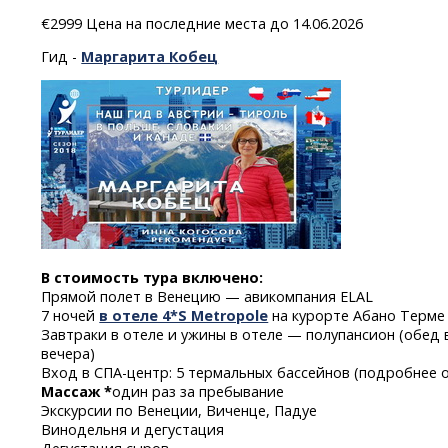
€2999 Цена на последние места до 14.06.2026
Гид -
Маргарита Кобец
В стоимость тура включено:
Прямой полет в Венецию — авикомпания ELAL
7 ночей
в отеле 4*S Metropole
на курорте Абано Терм
Завтраки в отеле и ужины в отеле — полупансион (обед 
вечера)
Вход
в СПА-центр:
5 термальных бассейнов (подробнее 
Массаж *
один раз за пребывание
Экскурсии по Венеции, Виченце, Падуе
Винодельня и дегустация