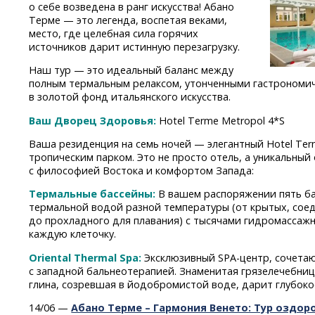
о себе возведена в ранг искусства! Абано
Терме — это легенда, воспетая веками,
место, где целебная сила горячих
источников дарит истинную перезагрузку.
Наш тур — это идеальный баланс между
полным термальным релаксом, утонченными гастрономи
в золотой фонд итальянского искусства.
Ваш Дворец Здоровья:
Hotel Terme Metropol 4*S
Ваша резиденция на семь ночей — элегантный Hotel Te
тропическим парком. Это не просто отель, а уникальны
с философией Востока и комфортом Запада:
Термальные бассейны:
В вашем распоряжении пять ба
термальной водой разной температуры (от крытых, сое
до прохладного для плавания) с тысячами гидромассаж
каждую клеточку.
Oriental Thermal Spa:
Эксклюзивный
SPA-центр,
сочетаю
с западной бальнеотерапией. Знаменитая грязелечебниц
глина, созревшая в йодобромистой воде, дарит глубок
14/06 —
Абано Терме – Гармония Венето: Тур оздор