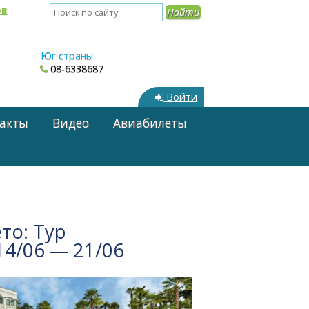
ов
Юг страны:
08-6338687
Войти
акты
Видео
Авиабилеты
то: Тур
14/06 — 21/06