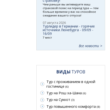
страховку!
Чем раньше вы активируете ваш
страховой полис на период тура — тем
больше времени у вас на спокойное
ожидание вашего отпуска!
07 августа 2026
Турлидер в Германии - горячие
источники Люнебурга - 09/09 -
16/09
7 мест
Все новости
ВИДЫ
ТУРОВ
Тур с проживанием в одной
гостинице
(6)
Тур на Рош ха-Шана
(6)
Тур на Суккот
(3)
Тур повышенного комфорта
(8)