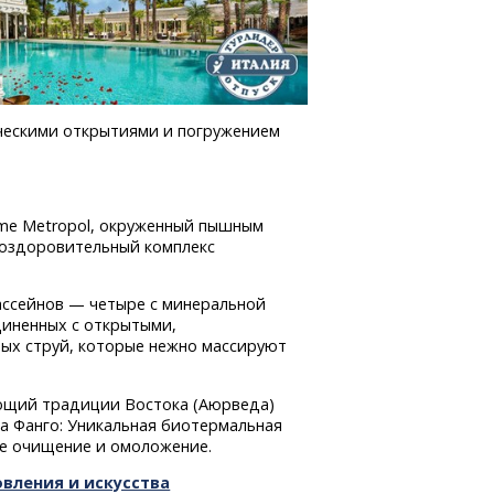
ческими открытиями и погружением
rme Metropol, окруженный пышным
й оздоровительный комплекс
ссейнов — четыре с минеральной
диненных с открытыми,
ных струй, которые нежно массируют
щий традиции Востока (Аюрведа)
а Фанго: Уникальная биотермальная
ое очищение и омоложение.
овления и искусства