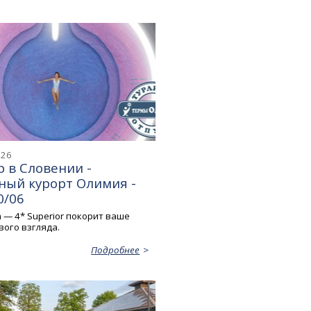
026
 в Словении -
ный курорт Олимия -
0/06
a — 4* Superior покорит ваше
вого взгляда.
Подробнее