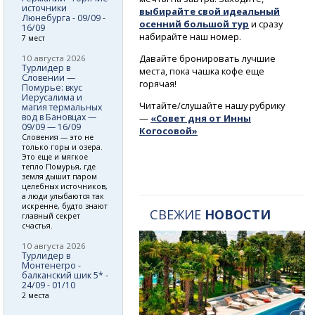
источники
выбирайте свой идеальный
Люнебурга - 09/09 -
осенний большой тур
и сразу
16/09
набирайте наш номер.
7 мест
Давайте бронировать лучшие
10 августа 2026
Турлидер в
места, пока чашка кофе еще
Словении —
горячая!
Помурье: вкус
Иерусалима и
Читайте/слушайте нашу рубрику
магия термальных
вод в Бановцах —
—
«Совет дня от Инны
09/09 — 16/09
Когосовой»
Словения — это не
только горы и озера.
Это еще и мягкое
тепло Помурья, где
земля дышит паром
целебных источников,
а люди улыбаются так
искренне, будто знают
СВЕЖИЕ
НОВОСТИ
главный секрет
счастья.
10 августа 2026
Турлидер в
Монтенегро -
балканский шик 5* -
24/09 - 01/10
2 места