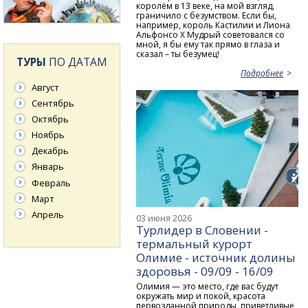
королём в 13 веке, на мой взгляд,
граничило с безумством. Если бы,
например, король Кастилии и Лиона
Альфонсо X Мудрый советовался со
мной, я бы ему так прямо в глаза и
сказал – ты безумец!
ТУРЫ
ПО ДАТАМ
Подробнее
Август
Сентябрь
Октябрь
Ноябрь
Декабрь
Январь
Февраль
Март
Апрель
03 июня 2026
Турлидер в Словении -
термальный курорт
Олимие - источник долины
здоровья - 09/09 - 16/09
Олимия — это место, где вас будут
окружать мир и покой, красота
первозданной природы, приветливые