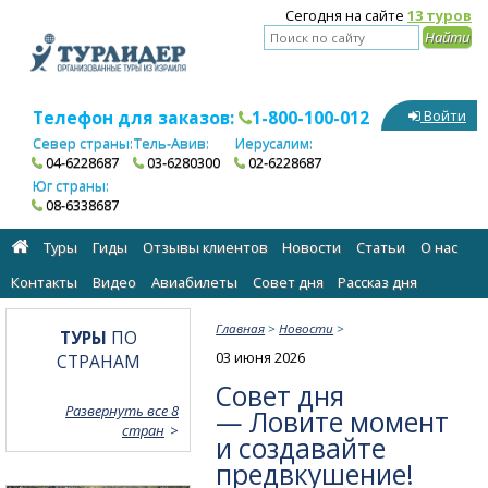
Сегодня на сайте
13 туров
Телефон для заказов:
1-800-100-012
Войти
Север страны:
Тель-Авив:
Иерусалим:
04-6228687
03-6280300
02-6228687
Юг страны:
08-6338687
Туры
Гиды
Отзывы клиентов
Новости
Статьи
О нас
Контакты
Видео
Авиабилеты
Cовет дня
Рассказ дня
Главная
>
Новости
>
ТУРЫ
ПО
03 июня 2026
СТРАНАМ
Совет дня
Развернуть все 8
— Ловите момент
стран
и создавайте
предвкушение!