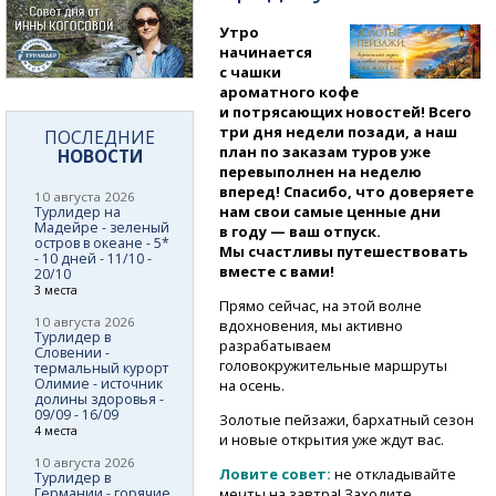
Утро
начинается
с чашки
ароматного кофе
и потрясающих новостей! Всего
три дня недели позади, а наш
ПОСЛЕДНИЕ
план по заказам туров уже
НОВОСТИ
перевыполнен на неделю
вперед! Спасибо, что доверяете
10 августа 2026
нам свои самые ценные дни
Турлидер на
Мадейре - зеленый
в году — ваш отпуск.
остров в океане - 5*
Мы счастливы путешествовать
- 10 дней - 11/10 -
вместе с вами!
20/10
3 места
Прямо сейчас, на этой волне
10 августа 2026
вдохновения, мы активно
Турлидер в
разрабатываем
Словении -
головокружительные маршруты
термальный курорт
Олимие - источник
на осень.
долины здоровья -
09/09 - 16/09
Золотые пейзажи, бархатный сезон
4 места
и новые открытия уже ждут вас.
10 августа 2026
Ловите совет:
не откладывайте
Турлидер в
Германии - горячие
мечты на завтра! Заходите,