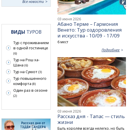
Все новости
03 июня 2026
Абано Терме – Гармония
Венето: Тур оздоровления
ВИДЫ
ТУРОВ
и искусства - 10/09 - 17/09
6 мест
Тур с проживанием
в одной гостинице
Подробнее
(6)
Тур на Рош ха-
Шана
(6)
Тур на Суккот
(3)
Тур повышенного
комфорта
(8)
Один раз в сезоне
(2)
03 июня 2026
Рассказ дня - Тапас — стиль
жизни
Быть королём всегда нелегко, но быть