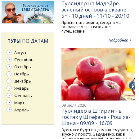
Турлидер на Мадейре -
зеленый остров в океане -
5* - 10 дней - 11/10 - 20/10
Пристегните ремни, сегодня мы
отправляемся в сказочное
путешествие!
Подробнее
ТУРЫ
ПО ДАТАМ
Август
Сентябрь
Октябрь
Ноябрь
Декабрь
Январь
Февраль
Март
09 июля 2026
Апрель
Турлидер в Штирии - в
гостях у Штефана - Рош ха-
Шана - 09/09 - 16/09
Здесь все будет по-домашнему уютно,
вкусно и просто. Задушевно, как в
гостях у давних друзей, и активно, как