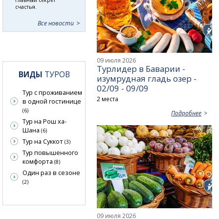
счастья.
Все новости
09 июля 2026
Турлидер в Баварии -
ВИДЫ
ТУРОВ
изумрудная гладь озер -
02/09 - 09/09
Тур с проживанием
2 места
в одной гостинице
(6)
Подробнее
Тур на Рош ха-
Шана
(6)
Тур на Суккот
(3)
Тур повышенного
комфорта
(8)
Один раз в сезоне
(2)
09 июля 2026