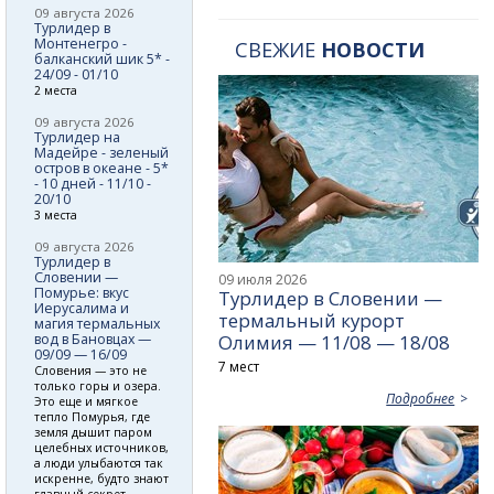
09 августа 2026
Турлидер в
Монтенегро -
СВЕЖИЕ
НОВОСТИ
балканский шик 5* -
24/09 - 01/10
2 места
09 августа 2026
Турлидер на
Мадейре - зеленый
остров в океане - 5*
- 10 дней - 11/10 -
20/10
3 места
09 августа 2026
Турлидер в
Словении —
09 июля 2026
Помурье: вкус
Турлидер в Словении —
Иерусалима и
термальный курорт
магия термальных
вод в Бановцах —
Олимия — 11/08 — 18/08
09/09 — 16/09
7 мест
Словения — это не
только горы и озера.
Подробнее
Это еще и мягкое
тепло Помурья, где
земля дышит паром
целебных источников,
а люди улыбаются так
искренне, будто знают
главный секрет