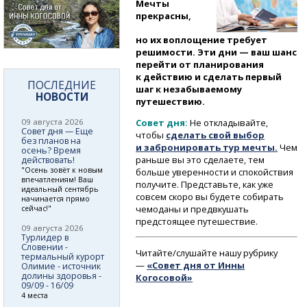
Мечты
прекрасны,
но их воплощение требует
решимости. Эти дни — ваш шанс
перейти от планирования
к действию и сделать первый
ПОСЛЕДНИЕ
шаг к незабываемому
НОВОСТИ
путешествию.
09 августа 2026
Совет дня:
Не откладывайте,
Совет дня — Еще
чтобы
сделать свой выбор
без планов на
и забронировать тур мечты
.
Чем
осень? Время
раньше вы это сделаете, тем
действовать!
"Осень зовёт к новым
больше уверенности и спокойствия
впечатлениям! Ваш
получите. Представьте, как уже
идеальный сентябрь
совсем скоро вы будете собирать
начинается прямо
чемоданы и предвкушать
сейчас!"
предстоящее путешествие.
09 августа 2026
Турлидер в
Словении -
Читайте/слушайте нашу рубрику
термальный курорт
—
«Совет дня от Инны
Олимие - источник
долины здоровья -
Когосовой»
09/09 - 16/09
4 места