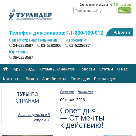
Сегодня на сайте
13 туров
Телефон для заказов:
1-800-100-012
Войти
Север страны:
Тель-Авив:
Иерусалим:
04-6228687
03-6280300
02-6228687
Юг страны:
08-6338687
Туры
Гиды
Отзывы клиентов
Новости
Статьи
О нас
Контакты
Видео
Авиабилеты
Cовет дня
Рассказ дня
Главная
>
Новости
>
ТУРЫ
ПО
09 июля 2026
СТРАНАМ
Совет дня
Развернуть все 8
— От мечты
стран
к действию!