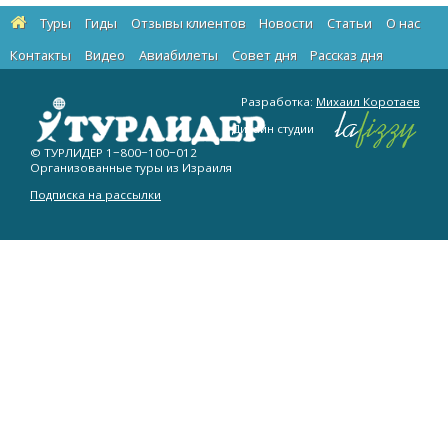
Туры
Гиды
Отзывы клиентов
Новости
Статьи
О нас
Контакты
Видео
Авиабилеты
Cовет дня
Рассказ дня
Разработка:
Михаил Коротаев
Дизайн студии
© ТУРЛИДЕР
1−800−100−012
Организованные туры из Израиля
Подписка на рассылки