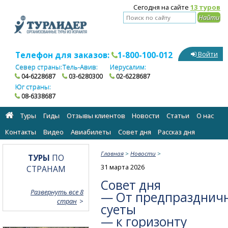
Сегодня на сайте
13 туров
Телефон для заказов:
1-800-100-012
Войти
Север страны:
Тель-Авив:
Иерусалим:
04-6228687
03-6280300
02-6228687
Юг страны:
08-6338687
Туры
Гиды
Отзывы клиентов
Новости
Статьи
О нас
Контакты
Видео
Авиабилеты
Cовет дня
Рассказ дня
Главная
>
Новости
>
ТУРЫ
ПО
31 марта 2026
СТРАНАМ
Совет дня
Развернуть все 8
— От предпразднич
стран
суеты
— к горизонту