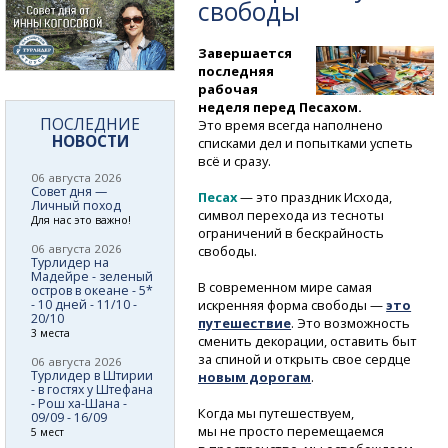
свободы
Завершается
последняя
рабочая
неделя перед Песахом.
ПОСЛЕДНИЕ
Это время всегда наполнено
НОВОСТИ
списками дел и попытками успеть
всё и сразу.
06 августа 2026
Совет дня —
Песах
— это праздник Исхода,
Личный поход
символ перехода из тесноты
Для нас это важно!
ограничений в бескрайность
06 августа 2026
свободы.
Турлидер на
Мадейре - зеленый
В современном мире самая
остров в океане - 5*
- 10 дней - 11/10 -
искренняя форма свободы —
это
20/10
путешествие
. Это возможность
3 места
сменить декорации, оставить быт
за спиной и открыть свое сердце
06 августа 2026
Турлидер в Штирии
новым дорогам
.
- в гостях у Штефана
- Рош ха-Шана -
Когда мы путешествуем,
09/09 - 16/09
мы не просто перемещаемся
5 мест