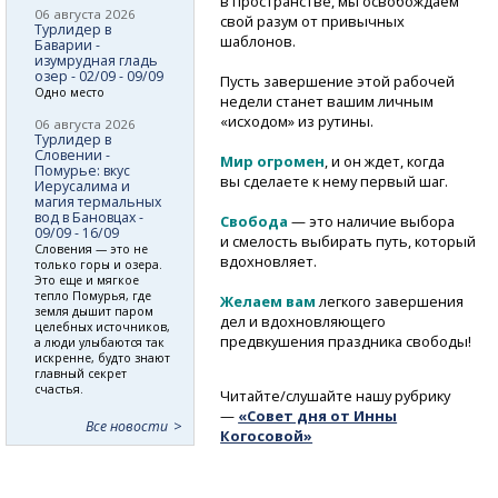
в пространстве, мы освобождаем
06 августа 2026
свой разум от привычных
Турлидер в
шаблонов.
Баварии -
изумрудная гладь
озер - 02/09 - 09/09
Пусть завершение этой рабочей
Одно место
недели станет вашим личным
«исходом» из рутины.
06 августа 2026
Турлидер в
Словении -
​Мир огромен
, и он ждет, когда
Помурье: вкус
вы сделаете к нему первый шаг.
Иерусалима и
магия термальных
вод в Бановцах -
Свобода
— это наличие выбора
09/09 - 16/09
и смелость выбирать путь, который
Словения — это не
вдохновляет.
только горы и озера.
Это еще и мягкое
тепло Помурья, где
Желаем вам
легкого завершения
земля дышит паром
дел и вдохновляющего
целебных источников,
предвкушения праздника свободы!
а люди улыбаются так
искренне, будто знают
главный секрет
счастья.
Читайте/слушайте нашу рубрику
—
«Совет дня от Инны
Все новости
Когосовой»