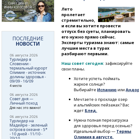
Лето
пролетает
стремительно,
и если вы хотите провести
отпуск без суеты, планировать
его нужно прямо сейчас.
ПОСЛЕДНИЕ
Эксперты туризма знают: самые
НОВОСТИ
лучшие места в турах
разбирают первыми.
06 августа 2026
Турлидер в
Наш совет сегодня:
зафиксируйте
Словении -
термальный курорт
свои планы.
Олимие - источник
долины здоровья -
Хотите успеть поймать
09/09 - 16/09
жаркое солнце?
4 места
Выбирайте
Испанию
или
Андо
06 августа 2026
Совет дня —
Мечтаете о прохладе озер
Личный поход
и альпийских пейзажах? Вас
Для нас это важно!
ждет
Блед
.
06 августа 2026
Нужна полная перезагрузка
Турлидер на
Мадейре - зеленый
для здоровья перед осенью?
остров в океане - 5*
Идеальный выбор —
Термы
- 10 дней - 11/10 -
Олимия в августе.
20/10