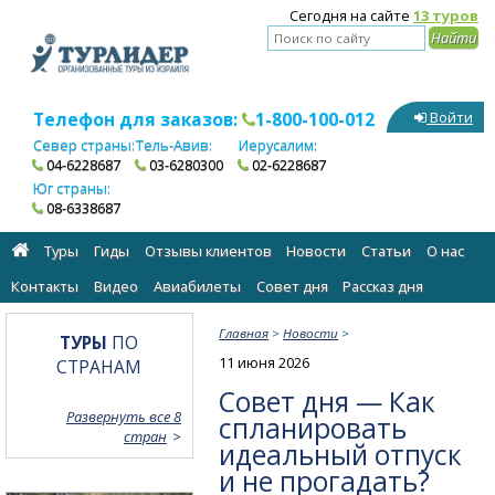
Сегодня на сайте
13 туров
Телефон для заказов:
1-800-100-012
Войти
Север страны:
Тель-Авив:
Иерусалим:
04-6228687
03-6280300
02-6228687
Юг страны:
08-6338687
Туры
Гиды
Отзывы клиентов
Новости
Статьи
О нас
Контакты
Видео
Авиабилеты
Cовет дня
Рассказ дня
Главная
>
Новости
>
ТУРЫ
ПО
11 июня 2026
СТРАНАМ
Совет дня — Как
Развернуть все 8
спланировать
стран
идеальный отпуск
и не прогадать?