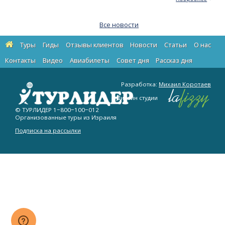
Все новости
Туры
Гиды
Отзывы клиентов
Новости
Статьи
О нас
Контакты
Видео
Авиабилеты
Cовет дня
Рассказ дня
Разработка:
Михаил Коротаев
Дизайн студии
© ТУРЛИДЕР
1−800−100−012
Организованные туры из Израиля
Подписка на рассылки