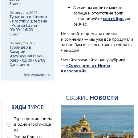
3 места
А если вы любите мягкое
солнце и отсутствие толп
06 августа 2026
Турлидер в Штирии
— бронируйте
сентябрь
уже
- в гостях у Штефана
сейчас.
- Рош ха-Шана -
09/09 - 16/09
Не теряйте время на поиски
5 мест
и сомнения — мы уже всё продумали
06 августа 2026
за вас. Вам осталось только собрать
Турлидер в
чемодан!
Баварии -
изумрудная гладь
Читайте/слушайте нашу рубрику
озер - 02/09 - 09/09
—
«Совет дня от Инны
Одно место
Когосовой»
Все новости
СВЕЖИЕ
НОВОСТИ
ВИДЫ
ТУРОВ
Тур с проживанием
в одной гостинице
(6)
Тур на Рош ха-