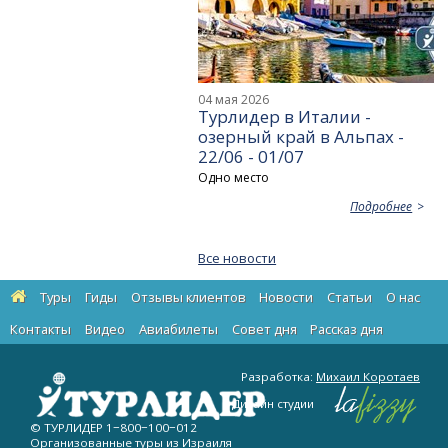
04 мая 2026
Турлидер в Италии -
озерный край в Альпах -
22/06 - 01/07
Одно место
Подробнее
Все новости
Туры
Гиды
Отзывы клиентов
Новости
Статьи
О нас
Контакты
Видео
Авиабилеты
Cовет дня
Рассказ дня
Разработка:
Михаил Коротаев
Дизайн студии
© ТУРЛИДЕР
1−800−100−012
Организованные туры из Израиля