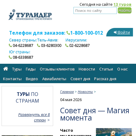
Сегодня на сайте
13 туров
Телефон для заказов:
1-800-100-012
Войти
Север страны:
Тель-Авив:
Иерусалим:
04-6228687
03-6280300
02-6228687
Юг страны:
08-6338687
Туры
Гиды
Отзывы клиентов
Новости
Статьи
О нас
Контакты
Видео
Авиабилеты
Cовет дня
Рассказ дня
Главная
>
Новости
>
ТУРЫ
ПО
04 мая 2026
СТРАНАМ
Совет дня — Магия
Развернуть все 8
момента
стран
Часто
мы планируем