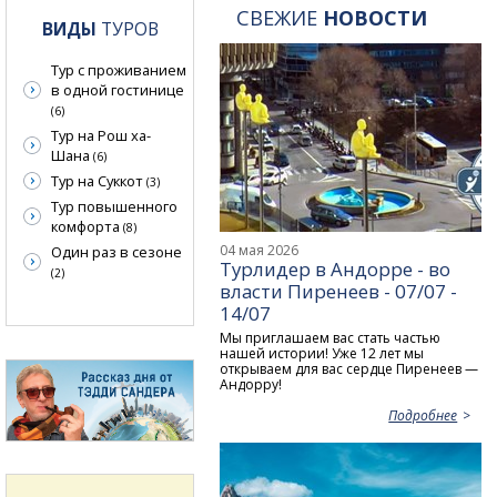
СВЕЖИЕ
НОВОСТИ
ВИДЫ
ТУРОВ
Тур с проживанием
в одной гостинице
(6)
Тур на Рош ха-
Шана
(6)
Тур на Суккот
(3)
Тур повышенного
комфорта
(8)
04 мая 2026
Один раз в сезоне
Турлидер в Андорре - во
(2)
власти Пиренеев - 07/07 -
14/07
Мы приглашаем вас стать частью
нашей истории! Уже 12 лет мы
открываем для вас сердце Пиренеев —
Андорру!
Подробнее