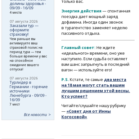
только вас.
долины здоровья -
09/09 - 16/09
Энергия действия
— спонтанная
4 места
поездка дает мощный заряд
07 августа 2026
дофамина. Иногда один звонок
Заказали тур —
в турагентство заменяет неделю
оформите
пассивного отдыха.
страховку!
Чем раньше вы
активируете ваш
Главный совет:
Не ждите
страховой полис на
период тура — тем
«идеального» времени, оно уже
больше времени у вас
наступило. Если судьба оставляет
на спокойное
вам шанс запрыгнуть в последний
ожидание вашего
вагон — используйте его!
отпуска!
07 августа 2026
P.S.
Кстати, те самые
два места
Турлидер в
на 18 мая могут стать вашим
Германии - горячие
лучшим решением этой весны.
источники
Люнебурга - 09/09 -
Кто успеет?
16/09
7 мест
Читайте/слушайте нашу рубрику
—
«Совет дня от Инны
Все новости
Когосовой»