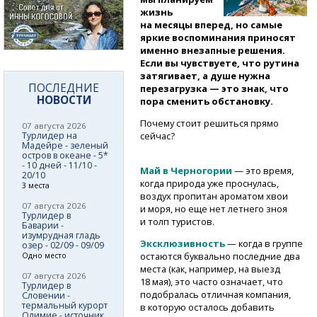
жизнь
на месяцы вперед, но самые
яркие воспоминания приносят
именно внезапные решения.
Если вы чувствуете, что рутина
затягивает, а душе нужна
ПОСЛЕДНИЕ
перезагрузка — это знак, что
НОВОСТИ
пора сменить обстановку.
Почему стоит решиться прямо
07 августа 2026
Турлидер на
сейчас?
Мадейре - зеленый
остров в океане - 5*
- 10 дней - 11/10 -
Май в Черногории
— это время,
20/10
когда природа уже проснулась,
3 места
воздух пропитан ароматом хвои
07 августа 2026
и моря, но еще нет летнего зноя
Турлидер в
и толп туристов.
Баварии -
изумрудная гладь
Эксклюзивность
— когда в группе
озер - 02/09 - 09/09
остаются буквально последние два
Одно место
места (как, например, на выезд
07 августа 2026
18 мая), это часто означает, что
Турлидер в
подобралась отличная компания,
Словении -
термальный курорт
в которую осталось добавить
Олимие - источник