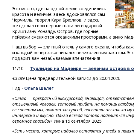
Это место, где на одной земле соединились
красота и величие: здесь вдохновлялся сам
Черчилль, творил Карл Брюллов, и здесь
же сделал свои первые шаги легендарный
Криштиану Роналду. Остров, где горные
пейзажи сменяются океанскими просторами, а вино Мад
Наш выбор — элитный отель у самого океана, чтобы каж
и каждый вечер заканчивался великолепным закатом. Эт
подарит вам незабываемые впечатления!
11/10 —
Турлидер на Мадейре — зеленый остров в о
€3299 Цена предварительной записи до 20.04.2026
Гид -
Ольга Шелег
«Ольга — прекрасный экскурсовод, знающая, ответственн
отзывчивый человек, готовый прийти на помощь каждому 
ее советам мы, помимо экскурсий, посетили несколько му
интересно и вкусно. Ольга всегда готова поделиться ин
огромное спасибо!»
Инна 15 сентября 2025
«Есть места, которые надолго остаются у тебя в памят