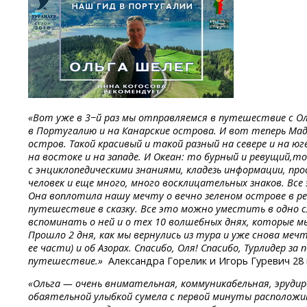
«Вот уже в 3−й раз мы отправляемся в путешествие с О
в Португалию и на Канарские острова. И вот теперь Мад
остров. Такой красивый и такой разный на севере и на юг
на востоке
и на западе.
И Океан:
то бурный
и ревущий,т
с энциклопедическими знаниями, кладезь информации, п
человек и еще много, много восклицательных знаков. Все
Она воплотила нашу мечту о вечно зеленом острове в р
путешествие в сказку. Все это можно уместить в одно 
вспоминать о ней и о тех 10 волшебных днях, которые мы
Прошло 2 дня, как мы вернулись из тура и уже снова меч
ее части) и об Азорах. Спасибо, Оля! Спасибо, Турлидер з
путешествие.»
Александра Горелик и Игорь Гуревич 28 
«Ольга — очень внимательная, коммуникабельная, эрудир
обаятельной улыбкой сумела с первой минуты расположит