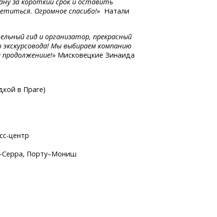
ану за короткий срок и оставить
ретиться. Огромное спасибо!»
Натали
ельный гид и организатор, прекрасный
о экскурсовода! Мы выбираем компанию
а продолжениие!»
Мисковецкие Зинаида
дкой в Праге)
сс-центр
-Серра,
Порту–Мониш