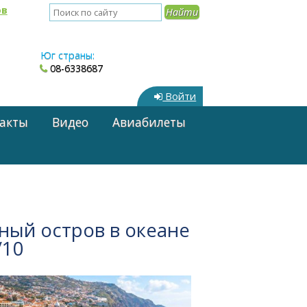
ов
Юг страны:
08-6338687
Войти
акты
Видео
Авиабилеты
ный остров в океане
/10