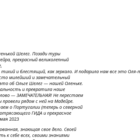
ленькой Шелег. Позади туры
ейра, прекрасный великолепный
е,
о
тихий
и блестящий,
как
зеркало.
И подарила
нам
все
это
Оля-п
росто милейший и замечательный
 это об Ольге Шелег — нашей Оленьке.
еальность и превратила наше
слово — ЗАМЕЧАТЕЛЬНАЯ! Не перестаем
 провели рядом с ней на Мадейре.
таем о Португалии (теперь о северной
а потрясающего ГИДА и прекрасное
мая 2023
ованная, знающая свое дело. Своей
ь к себе всех, своими знаниями