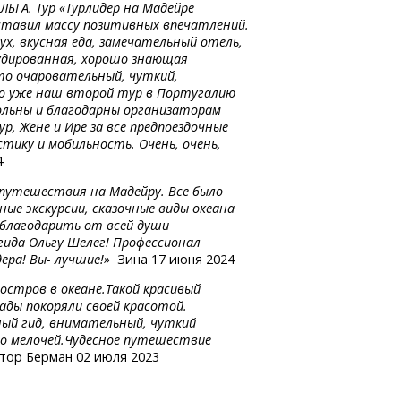
ЬГА. Тур «Турлидер на Мадейре
оставил массу позитивных впечатлений.
х, вкусная еда, замечательный отель,
рудированная, хорошо знающая
то очаровательный, чуткий,
то уже наш второй тур в Португалию
вольны и благодарны организаторам
р, Жене и Ире за все предпоездочные
тику и мобильность. Очень, очень,
4
о путешествия на Мадейру. Все было
ые экскурсии, сказочные виды океана
поблагодарить от всей души
гида Ольгу Шелег! Профессионал
дера!
Вы- лучшие!»
Зина 17 июня 2024
 остров в океане.Такой красивый
ады покоряли своей красотой.
ный гид, внимательный, чуткий
до мелочей.Чудесное путешествие
тор Берман 02 июля 2023