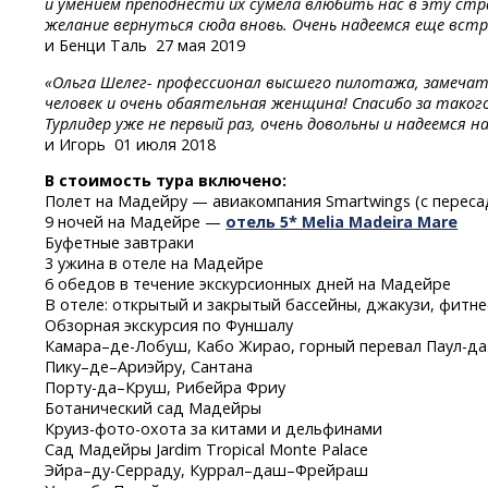
и умением преподнести их сумела влюбить нас в эту стр
желание вернуться сюда вновь. Очень надеемся еще вст
и Бенци Таль
27 мая 2019
«Ольга Шелег- профессионал высшего пилотажа, замечат
человек и очень обаятельная женщина! Спасибо за таког
Турлидер уже не первый раз, очень довольны и надеемся н
и Игорь
01 июля 2018
В стоимость тура включено:
Полет на Мадейру — авиакомпания Smartwings (с переса
9 ночей на Мадейре —
отель 5* Melia Madeira Mare
Буфетные завтраки
3 ужина в отеле на Мадейре
6 обедов в течение экскурсионных дней на Мадейре
В отеле: открытый и закрытый бассейны,
джакузи,
фитне
Обзорная экскурсия по Фуншалу
Камара–де-Лобуш,
Кабо Жирао, горный
перевал
Паул-да
Пику–де–Ариэйру, Сантана
Порту-да–Круш,
Рибейра Фриу
Ботанический сад Мадейры
Круиз-фото-охота
за китами и дельфинами
Сад Мадейры Jardim Tropical Monte Palace
Эйра–ду-Серраду,
Куррал–даш–Фрейраш