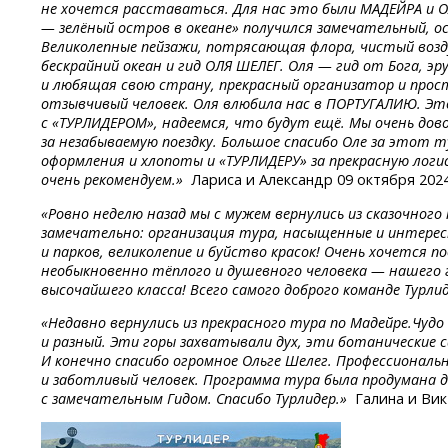
не хочется расставаться. Для нас это были МАДЕЙРА и ОЛ
— зелёный остров в океане» получился замечательный, 
Великолепные пейзажи, потрясающая флора, чистый возду
бескрайний океан и гид ОЛЯ ШЕЛЕГ. Оля — гид от Бога, э
и любящая свою страну, прекрасный организатор и прос
отзывчивый человек. Оля влюбила нас в ПОРТУГАЛИЮ. Э
с «ТУРЛИДЕРОМ», надеемся, что будут ещё. Мы очень до
за незабываемую поездку. Большое спасибо Оле за этот ту
оформления и хлопоты и «ТУРЛИДЕРУ» за прекрасную логис
очень рекомендуем.»
Лариса и Александр 09 октября 202
«Ровно неделю назад мы с мужем вернулись из сказочног
замечательно: организация тура, насыщенные и интересн
и парков, великолепие и буйство красок! Очень хочется 
необыкновенно тёплого и душевного человека — нашего 
высочайшего класса! Всего самого доброго команде Турли
«Недавно вернулись из прекрасного тура по Мадейре.Чудо
и разный. Эти горы захватывали дух, эти ботанические с
И конечно спасибо огромное Ольге Шелег. Профессиональ
и заботливый человек. Программа тура была продумана 
с замечательным Гидом. Спасибо Турлидер.»
Галина и Вик