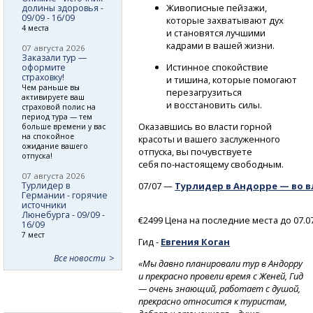
Живописные пейзажи,
долины здоровья -
09/09 - 16/09
которые захватывают дух
4 места
и становятся лучшими
кадрами в вашей жизни.
07 августа 2026
Заказали тур —
Истинное спокойствие
оформите
страховку!
и тишина, которые помогают
Чем раньше вы
перезагрузиться
активируете ваш
и восстановить силы.
страховой полис на
период тура — тем
Оказавшись во власти горной
больше времени у вас
на спокойное
красоты и вашего заслуженного
ожидание вашего
отпуска, вы почувствуете
отпуска!
себя
по-настоящему
свободным.
07 августа 2026
Турлидер в
07/07 —
Турлидер в Андорре — во в
Германии - горячие
источники
Люнебурга - 09/09 -
€2499 Цена на последние места до 07.0
16/09
7 мест
Гид -
Евгения
Коган
Все новости
«Мы давно планировали тур в Андорру
и прекрасно провели время с Женей, Гид
— очень знающий, работает с душой,
прекрасно относится к туристам,