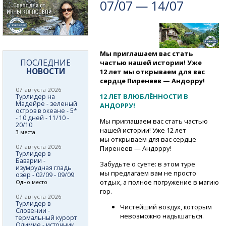
07/07 — 14/07
Мы приглашаем вас стать
ПОСЛЕДНИЕ
частью нашей истории! Уже
НОВОСТИ
12 лет мы открываем для вас
сердце Пиренеев — Андорру!
07 августа 2026
12 ЛЕТ ВЛЮБЛЁННОСТИ В
Турлидер на
Мадейре - зеленый
АНДОРРУ!
остров в океане - 5*
- 10 дней - 11/10 -
Мы приглашаем вас стать частью
20/10
нашей истории! Уже 12 лет
3 места
мы открываем для вас сердце
07 августа 2026
Пиренеев — Андорру!
Турлидер в
Баварии -
Забудьте о суете: в этом туре
изумрудная гладь
мы предлагаем вам не просто
озер - 02/09 - 09/09
отдых, а полное погружение в магию
Одно место
гор.
07 августа 2026
Турлидер в
Чистейший воздух, которым
Словении -
невозможно надышаться.
термальный курорт
Олимие - источник