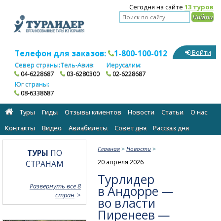
Сегодня на сайте
13 туров
Телефон для заказов:
1-800-100-012
Войти
Север страны:
Тель-Авив:
Иерусалим:
04-6228687
03-6280300
02-6228687
Юг страны:
08-6338687
Туры
Гиды
Отзывы клиентов
Новости
Статьи
О нас
Контакты
Видео
Авиабилеты
Cовет дня
Рассказ дня
Главная
>
Новости
>
ТУРЫ
ПО
20 апреля 2026
СТРАНАМ
Турлидер
Развернуть все 8
в Андорре —
стран
во власти
Пиренеев —