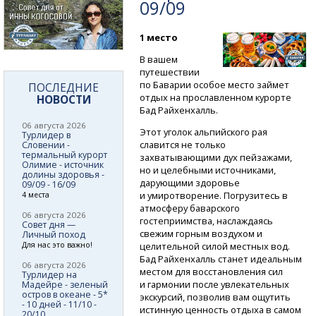
09/09
1 место
В вашем
путешествии
по Баварии особое место займет
ПОСЛЕДНИЕ
отдых на прославленном курорте
НОВОСТИ
Бад Райхенхалль.
06 августа 2026
Этот уголок альпийского рая
Турлидер в
славится не только
Словении -
термальный курорт
захватывающими дух пейзажами,
Олимие - источник
но и целебными источниками,
долины здоровья -
дарующими здоровье
09/09 - 16/09
и умиротворение. Погрузитесь в
4 места
атмосферу баварского
06 августа 2026
гостеприимства, наслаждаясь
Совет дня —
свежим горным воздухом и
Личный поход
Для нас это важно!
целительной силой местных вод.
Бад Райхенхалль станет идеальным
06 августа 2026
местом для восстановления сил
Турлидер на
и гармонии после увлекательных
Мадейре - зеленый
остров в океане - 5*
экскурсий, позволив вам ощутить
- 10 дней - 11/10 -
истинную ценность отдыха в самом
20/10