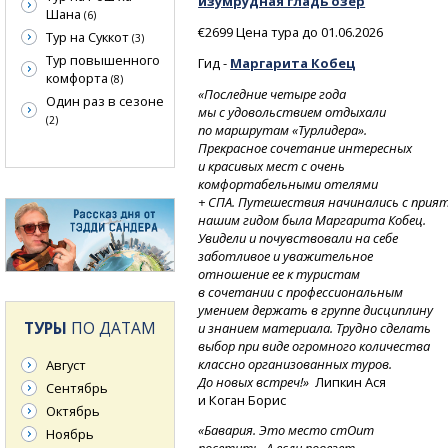
изумрудная гладь озер
Шана
(6)
€2699 Цена тура до 01.06.2026
Тур на Суккот
(3)
Тур повышенного
Гид -
Маргарита Кобец
комфорта
(8)
«Последние четыре года
Один раз в сезоне
мы с удовольствием отдыхали
(2)
по маршрутам «Турлидера».
Прекрасное сочетание интересных
и красивых мест с очень
комфортабельными отелями
+
СПА.
Путешествия
начинались
с прия
нашим гидом была Маргарита Кобец.
Увидели и почувствовали на себе
заботливое и уважительное
отношение ее к туристам
в сочетании с профессиональным
умением держать в группе дисциплину
ТУРЫ
ПО ДАТАМ
и знанием материала. Трудно сделать
выбор при виде огромного количества
классно организованных туров.
Август
До новых встреч!»
Липкин Ася
Сентябрь
и Коган Борис
Октябрь
«Бавария. Это место стОит
Ноябрь