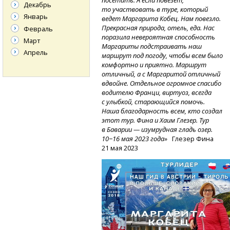
посетить. А если повезет,
Декабрь
то участвовать в туре, который
Январь
ведет Маргарита Кобец. Нам повезло.
Прекрасная природа, отель, еда. Нас
Февраль
поразила невероятная способность
Март
Маргариты подстраивать наш
Апрель
маршрут под погоду, чтобы всем было
комфортно и приятно. Маршрут
отличный, а с Маргаритой отличный
вдвойне. Отдельное огромное спасибо
водителю Франци, виртуоз, всегда
с улыбкой, старающийся помочь.
Наша благодарность всем, кто создал
этот тур. Фина и Хаим Глезер. Тур
в Баварии — изумрудная гладь озер.
10−16 мая 2023 года»
Глезер Фина
21 мая 2023