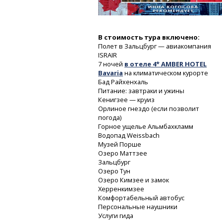
В стоимость тура включено:
Полет в Зальцбург — авиакомпания
ISRAIR
7 ночей
в отеле 4* AMBER HOTEL
Bavaria
на климатическом курорте
Бад Райхенхаль
Питание: завтраки и ужины
Кенигзее — круиз
Орлиное гнездо (если позволит
погода)
Горное ущелье Альмбахкламм
Водопад Weissbach
Музей Порше
Озеро Маттзее
Зальцбург
Озеро Тун
Озеро Кимзее и замок
Херренкимзее
Комфортабельный автобус
Персональные наушники
Услуги гида