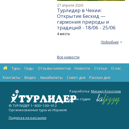
27 апреля 2026
Турлидер в Чехии:
Открытие Бескид —
гармония природы и
традиций - 18/06 - 25/06
4 места
Подробнее
Все новости
Туры
Гиды
Отзывы клиентов
Новости
Статьи
О нас
Контакты
Видео
Авиабилеты
Cовет дня
Рассказ дня
Разработка:
Михаил Коротаев
Дизайн студии
© ТУРЛИДЕР
1−800−100−012
Организованные туры из Израиля
Подписка на рассылки