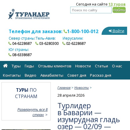
Сегодня на сайте
13 туров
Телефон для заказов:
1-800-100-012
Войти
Север страны:
Тель-Авив:
Иерусалим:
04-6228687
03-6280300
02-6228687
Юг страны:
08-6338687
Туры
Гиды
Отзывы клиентов
Новости
Статьи
О нас
Контакты
Видео
Авиабилеты
Cовет дня
Рассказ дня
Главная
>
Новости
>
ТУРЫ
ПО
28 апреля 2026
СТРАНАМ
Турлидер
Развернуть все 8
в Баварии —
стран
изумрудная гладь
озер — 02/09 —