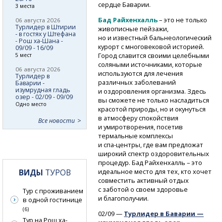
сердце Баварии.
3 места
Бад Райхенхалль
– это не только
06 августа 2026
Турлидер в Штирии
живописные пейзажи,
- в гостях у Штефана
но и известный бальнеологический
- Рош ха-Шана -
курорт с многовековой историей.
09/09 - 16/09
Город славится своими целебными
5 мест
соляными источниками, которые
06 августа 2026
используются для лечения
Турлидер в
различных заболеваний
Баварии -
изумрудная гладь
и оздоровления организма. Здесь
озер - 02/09 - 09/09
вы сможете не только насладиться
Одно место
красотой природы, но и окунуться
в атмосферу спокойствия
Все новости
и умиротворения, посетив
термальные комплексы
и спа-центры,
где вам предложат
широкий спектр оздоровительных
процедур. Бад Райхенхалль – это
ВИДЫ
ТУРОВ
идеальное место для тех, кто хочет
совместить активный отдых
с заботой о своем здоровье
Тур с проживанием
и благополучии.
в одной гостинице
(6)
02/09 —
Турлидер в Баварии —
Тур на Рош ха-