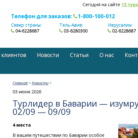
Сегодня на сайте
13 тур
Телефон для заказов:
1-800-100-012
Север страны:
Тель-Авив:
Иерусалим:
04-6228687
03-6280300
02-6228687
 клиентов
Новости
Статьи
О нас
Конт
Главная
>
Новости
>
03 июня 2026
Турлидер в Баварии — изумру
02/09 — 09/09
4 места
В вашем путешествии по Баварии особое