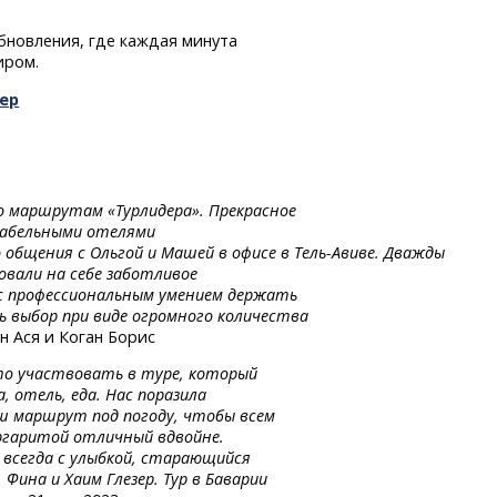
обновления, где каждая минута
иром.
ер
о маршрутам «Турлидера». Прекрасное
табельными отелями
о
общения
с Ольгой
и Машей
в офисе
в Тель-Авиве.
Дважды
овали на себе заботливое
с профессиональным умением держать
ь выбор при виде огромного количества
 Ася и Коган Борис
то участвовать в туре, который
, отель, еда. Нас поразила
 маршрут под погоду, чтобы всем
ргаритой отличный вдвойне.
 всегда с улыбкой, старающийся
Фина и Хаим Глезер. Тур в Баварии