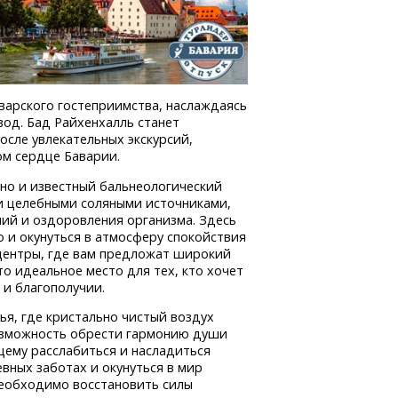
варского гостеприимства, наслаждаясь
од. Бад Райхенхалль станет
осле увлекательных экскурсий,
ом сердце Баварии.
 но и известный бальнеологический
ми целебными соляными источниками,
ний и оздоровления организма. Здесь
о и окунуться в атмосферу спокойствия
центры,
где вам предложат широкий
о идеальное место для тех, кто хочет
 и благополучии.
я, где кристально чистый воздух
возможность обрести гармонию души
щему
расслабиться и насладиться
вных заботах и окунуться в мир
необходимо восстановить силы