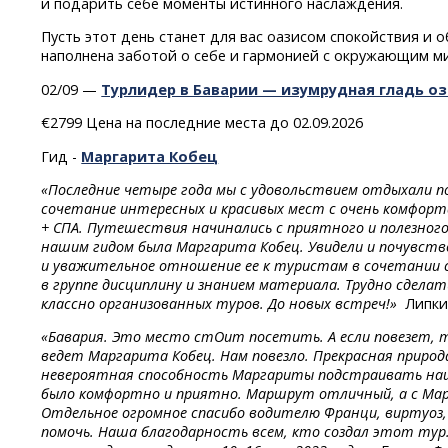
и подарить себе моменты истинного наслаждения.
Пусть этот день станет для вас оазисом спокойствия и 
наполнена заботой о себе и гармонией с окружающим м
02/09 —
Турлидер в Баварии — изумрудная гладь оз
€2799 Цена на последние места
до 02.09.2026
Гид -
Маргарита Кобец
«Последние четыре года мы с удовольствием отдыхали п
сочетание интересных и красивых мест с очень комфор
+
СПА.
Путешествия
начинались
с приятного
и полезног
нашим гидом была Маргарита Кобец. Увидели и почувств
и уважительное отношение ее к туристам в сочетании 
в группе дисциплину и знанием материала. Трудно сделат
классно организованных туров. До новых встреч!»
Липкин
«Бавария. Это место стОит посетить. А если повезет, 
ведет Маргарита Кобец. Нам повезло. Прекрасная природа
невероятная способность Маргариты подстраивать наш
было комфортно и приятно. Маршрут отличный, а с Ма
Отдельное огромное спасибо водителю Франци, виртуоз,
помочь. Наша благодарность всем, кто создал этот тур. 