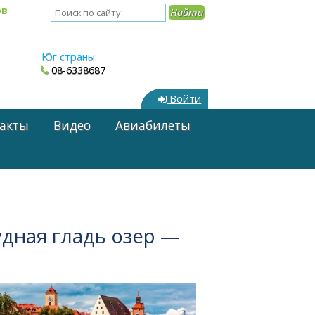
ов
Юг страны:
08-6338687
Войти
акты
Видео
Авиабилеты
дная гладь озер —