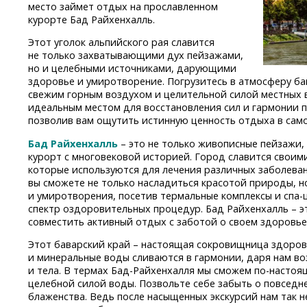
место займет отдых на прославленном
курорте Бад Райхенхалль.
Этот уголок альпийского рая славится
не только захватывающими дух пейзажами,
но и целебными источниками, дарующими
здоровье и умиротворение. Погрузитесь в атмосферу ба
свежим горным воздухом и целительной силой местных в
идеальным местом для восстановления сил и гармонии п
позволив вам ощутить истинную ценность отдыха в сам
Бад Райхенхалль
– это не только живописные пейзажи,
курорт с многовековой историей. Город славится свои
которые используются для лечения различных заболева
вы сможете не только насладиться красотой природы, н
и умиротворения, посетив термальные комплексы
и спа-
спектр оздоровительных процедур. Бад Райхенхалль – эт
совместить активный отдых с заботой о своем здоровье
Этот баварский край – настоящая сокровищница здоровь
и минеральные воды сливаются в гармонии, даря нам 
и тела. В термах
Бад-Райхенхалля
мы сможем
по-настоя
целебной силой воды. Позвольте себе забыть о повседне
блаженства. Ведь после насыщенных экскурсий нам так 