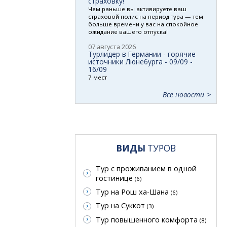
страховку!
Чем раньше вы активируете ваш
страховой полис на период тура — тем
больше времени у вас на спокойное
ожидание вашего отпуска!
07 августа 2026
Турлидер в Германии - горячие
источники Люнебурга - 09/09 -
16/09
7 мест
Все новости
ВИДЫ
ТУРОВ
Тур с проживанием в одной
гостинице
(6)
Тур на Рош ха-Шана
(6)
Тур на Суккот
(3)
Тур повышенного комфорта
(8)