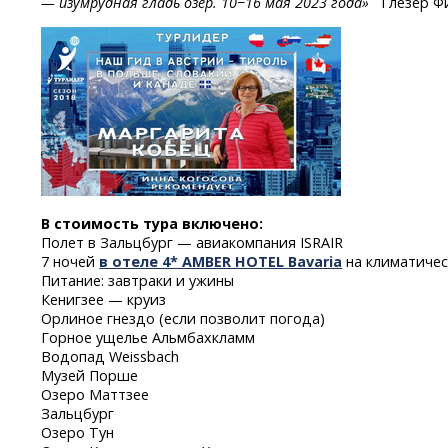
— изумрудная гладь озер. 10−16 мая 2023 года»
Глезер Фи
В стоимость тура включено:
Полет в Зальцбург — авиакомпания ISRAIR
7 ночей
в отеле 4* AMBER HOTEL Bavaria
на климатичес
Питание: завтраки и ужины
Кенигзее — круиз
Орлиное гнездо (если позволит погода)
Горное ущелье Альмбахкламм
Водопад Weissbach
Музей Порше
Озеро Маттзее
Зальцбург
Озеро Тун