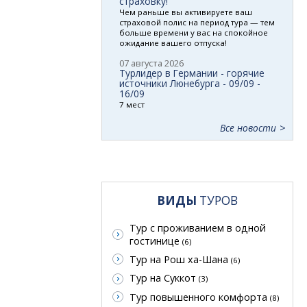
страховку!
Чем раньше вы активируете ваш
страховой полис на период тура — тем
больше времени у вас на спокойное
ожидание вашего отпуска!
07 августа 2026
Турлидер в Германии - горячие
источники Люнебурга - 09/09 -
16/09
7 мест
Все новости
ВИДЫ
ТУРОВ
Тур с проживанием в одной
гостинице
(6)
Тур на Рош ха-Шана
(6)
Тур на Суккот
(3)
Тур повышенного комфорта
(8)