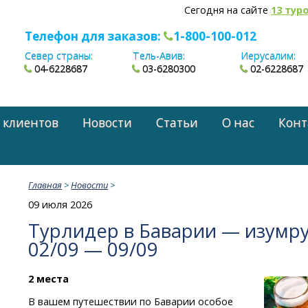
Сегодня на сайте
13 тур
Телефон для заказов:
1-800-100-012
Север страны:
Тель-Авив:
Иерусалим:
04-6228687
03-6280300
02-6228687
 клиентов
Новости
Статьи
О нас
Конт
Главная
>
Новости
>
09 июля 2026
Турлидер в Баварии — изумру
02/09 — 09/09
2 места
В вашем путешествии по Баварии особое