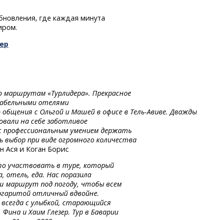
обновления, где каждая минута
иром.
ер
о маршрутам «Турлидера». Прекрасное
табельными отелями
о
общения
с Ольгой
и Машей
в офисе
в Тель-Авиве.
Дважды
овали на себе заботливое
с профессиональным умением держать
ь выбор при виде огромного количества
 Ася и Коган Борис
то участвовать в туре, который
, отель, еда. Нас поразила
 маршрут под погоду, чтобы всем
ргаритой отличный вдвойне.
 всегда с улыбкой, старающийся
Фина и Хаим Глезер. Тур в Баварии