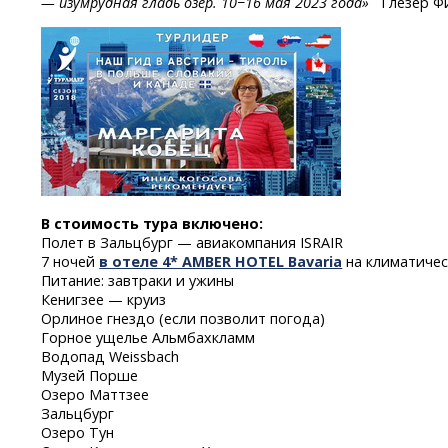
— изумрудная гладь озер. 10−16 мая 2023 года»
Глезер Фи
В стоимость тура включено:
Полет в Зальцбург — авиакомпания ISRAIR
7 ночей
в отеле 4* AMBER HOTEL Bavaria
на климатичес
Питание: завтраки и ужины
Кенигзее — круиз
Орлиное гнездо (если позволит погода)
Горное ущелье Альмбахкламм
Водопад Weissbach
Музей Порше
Озеро Маттзее
Зальцбург
Озеро Тун