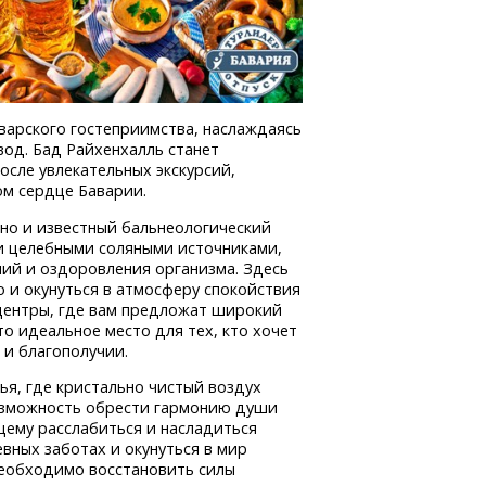
варского гостеприимства, наслаждаясь
од. Бад Райхенхалль станет
осле увлекательных экскурсий,
ом сердце Баварии.
 но и известный бальнеологический
ми целебными соляными источниками,
ний и оздоровления организма. Здесь
о и окунуться в атмосферу спокойствия
центры,
где вам предложат широкий
о идеальное место для тех, кто хочет
 и благополучии.
я, где кристально чистый воздух
возможность обрести гармонию души
щему
расслабиться и насладиться
вных заботах и окунуться в мир
необходимо восстановить силы