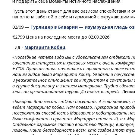
и подарить себе моменты истинного наслаждения.
Пусть этот день станет для вас оазисом спокойствия и 
наполнена заботой о себе и гармонией с окружающим м
02/09 —
Турлидер в Баварии — изумрудная гладь оз
€2799 Цена на последние места до 02.09.2026
Гид -
Маргарита Кобец
«Последние четыре года мы с удовольствием отдыхали п
сочетание интересных и красивых мест с очень комфор
+
СПА.
Путешествия
начинались
с приятного
и полезног
нашим гидом была Маргарита Кобец. Увидели и почувств
и уважительное отношение ее к туристам в сочетании 
в группе дисциплину и знанием материала. Трудно сделат
классно организованных туров. До новых встреч!»
Липкин
«Бавария. Это место стОит посетить. А если повезет, 
ведет Маргарита Кобец. Нам повезло. Прекрасная природа
невероятная способность Маргариты подстраивать наш
было комфортно и приятно. Маршрут отличный, а с Ма
Отдельное огромное спасибо водителю Франци, виртуоз,
помочь. Наша благодарность всем, кто создал этот тур. 