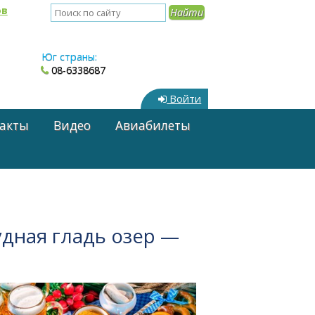
ов
Юг страны:
08-6338687
Войти
акты
Видео
Авиабилеты
дная гладь озер —