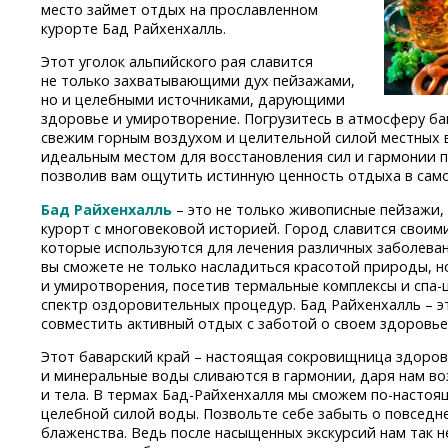
место займет отдых на прославленном
курорте Бад Райхенхалль.
Этот уголок альпийского рая славится
не только захватывающими дух пейзажами,
но и целебными источниками, дарующими
здоровье и умиротворение. Погрузитесь в атмосферу ба
свежим горным воздухом и целительной силой местных в
идеальным местом для восстановления сил и гармонии п
позволив вам ощутить истинную ценность отдыха в сам
Бад Райхенхалль
– это не только живописные пейзажи,
курорт с многовековой историей. Город славится свои
которые используются для лечения различных заболева
вы сможете не только насладиться красотой природы, н
и умиротворения, посетив термальные комплексы
и спа-
спектр оздоровительных процедур. Бад Райхенхалль – эт
совместить активный отдых с заботой о своем здоровье
Этот баварский край – настоящая сокровищница здоровь
и минеральные воды сливаются в гармонии, даря нам 
и тела. В термах
Бад-Райхенхалля
мы сможем
по-настоя
целебной силой воды. Позвольте себе забыть о повседне
блаженства. Ведь после насыщенных экскурсий нам так 