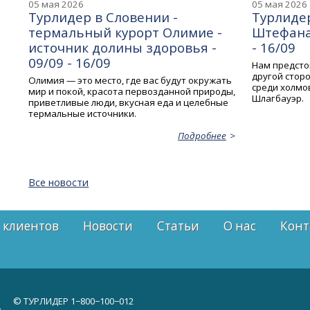
05 мая 2026
05 мая 2026
Турлидер в Словении -
Турлидер
термальный курорт Олимие -
Штефана 
источник долины здоровья -
- 16/09
09/09 - 16/09
Нам предсто
другой стор
Олимия — это место, где вас будут окружать
среди холмов
мир и покой, красота первозданной природы,
Шлагбауэр.
приветливые люди, вкусная еда и целебные
термальные источники.
Подробнее
Все новости
 клиентов
Новости
Статьи
О нас
Конт
© ТУРЛИДЕР
1−800−100−012