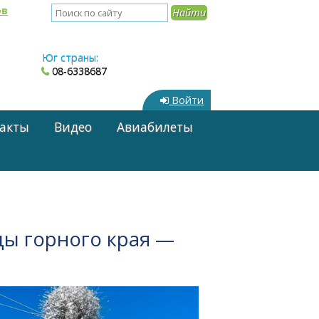
ов
Юг страны:
08-6338687
Войти
акты
Видео
Авиабилеты
ды горного края —