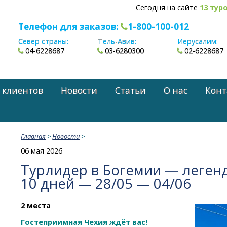
Сегодня на сайте
13 тур
Телефон для заказов:
1-800-100-012
Север страны:
Тель-Авив:
Иерусалим:
04-6228687
03-6280300
02-6228687
 клиентов
Новости
Статьи
О нас
Конт
Главная
>
Новости
>
06 мая 2026
Турлидер в Богемии — леген
10 дней — 28/05 — 04/06
2 места
Гостеприимная Чехия ждёт вас!