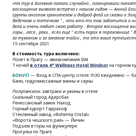
«На тур в Богемию попали случайно , планировали поехат
восхищение вызвала встреча с нашим гидом — Анной Елиз
группы ангелом хранителем и доброй феей из сказки о Зо
дядечкам и тетечкам " ,
что
кто-то
так заботится о ни
дела и очень любит свою работу . Второе восхищение выз
горы , леса , реки , если еще " есть порох в пороховнице 
за туманом и за запахом тайги , то это ваше путешеств
15 сентября 2021
В стоимость тура включено:
Полет в Прагу — авиакомпания ElAl
7 ночей
в отеле 4* Wellness Hotel Windsor
на горном к
БОНУС!
— Вход
в СПА-центр
отеля 1h30 ежедневно — ба
бани, гидромассажные ванны и сауны
Полупансион: завтраки и ужины в отеле
Скальный город Адерс­бах
Ренессансный замок Наход
Горный курорт Гарр­ахоф
Стеклянный завод «Bo­hemia Cristal»
«Ворота чешского рая» — Йичин
Подъем в горы на фуникулере
Прогулка по Праге