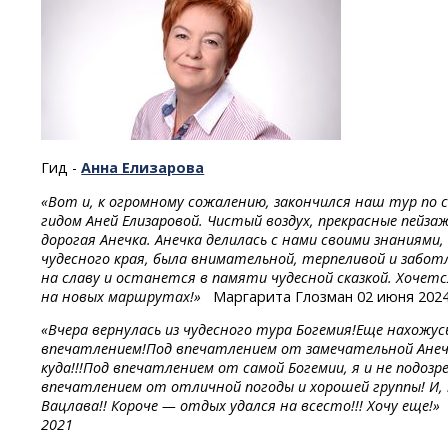
Гид -
Анна Елизарова
«Вот и, к огромному сожалению, закончился наш тур по
гидом Аней Елизаровой. Чистый воздух, прекрасные пейзаж
дорогая Анечка. Анечка делилась с нами своими знаниям
чудесного края, была внимательной, терпеливой и заботл
на славу и останется в памяти чудесной сказкой. Хочет
на новых маршрутах!»
Маргарита Глозман 02 июня 202
«Вчера вернулась из чудесного тура Богемия!Еще нахожус
впечатлением!Под
впечатлением
от замечательной
Ане
куда!!!Под впечатлением от самой Богемии, я и не подоз
впечатлением от отличной погоды и хорошей группы! И,
Вацлава!! Короче — отдых удался на всесто!!! Хочу еще
2021