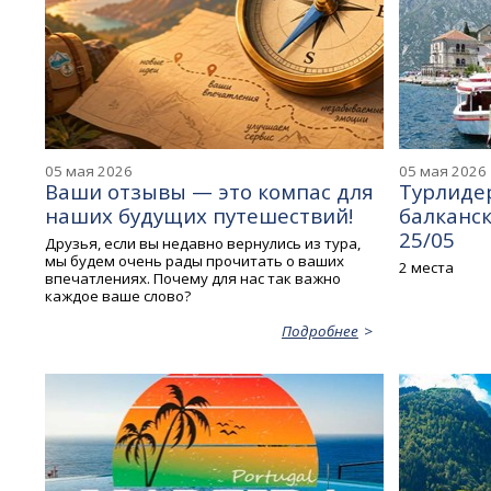
05 мая 2026
05 мая 2026
Ваши отзывы — это компас для
Турлидер
наших будущих путешествий!
балканск
25/05
Друзья, если вы недавно вернулись из тура,
мы будем очень рады прочитать о ваших
2 места
впечатлениях. Почему для нас так важно
каждое ваше слово?
Подробнее