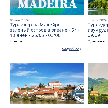
05 мая 2026
05 мая 2026
Турлидер на Мадейре -
Турлидер
зеленый остров в океане - 5* -
изумрудн
10 дней - 25/05 - 03/06
09/09
2 места
Одно место
Подробнее