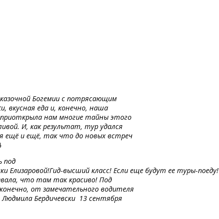
 сказочной Богемии с потрясающим
и, вкусная еда и, конечно, наша
и, приоткрыла нам многие тайны этого
ивой. И, как результат, тур удался
ся ещё и ещё, так что до новых встреч
4
ь под
чки
Елизаровой!Гид-высший
класс!
Если
еще
будут
ее туры-поеду!
ревала, что там так красиво! Под
 конечно, от замечательного водителя
!» Людмила Бердичевски 13 сентября