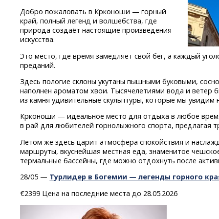
Добро пожаловать в Крконоши — горный
край, полный легенд и волшебства, где
природа создаёт настоящие произведения
искусства.
Это место, где время замедляет свой бег, а каждый уг
преданий.
Здесь пологие склоны укутаны пышными буковыми, сосно
наполнен ароматом хвои. Тысячелетиями вода и ветер 
из камня удивительные скульптуры, которые мы увидим 
Крконоши — идеальное место для отдыха в любое время
в рай для любителей горнолыжного спорта, предлагая тр
Летом же здесь царит атмосфера спокойствия и наслаж
маршруты, вкуснейшая местная еда, знаменитое чешско
термальные бассейны, где можно отдохнуть после актив
28/05 —
Турлидер в Богемии — легенды горного кра
€2399 Цена на последние места до 28.05.2026