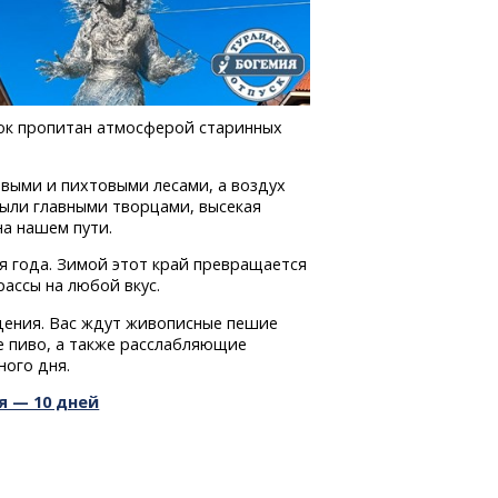
олок пропитан атмосферой старинных
выми и пихтовыми лесами, а воздух
были главными творцами, высекая
на нашем пути.
 года. Зимой этот край превращается
ассы на любой вкус.
дения. Вас ждут живописные пешие
е пиво, а также расслабляющие
ного дня.
я — 10 дней