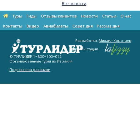
Все новости
Туры
Гиды
Отзывы клиентов
Новости
Статьи
О нас
Контакты
Видео
Авиабилеты
Cовет дня
Рассказ дня
Разработка:
Михаил Коротаев
Дизайн студии
© ТУРЛИДЕР
1−800−100−012
Организованные туры из Израиля
Подписка на рассылки