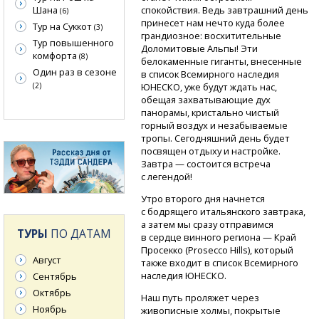
спокойствия. Ведь завтрашний день
Шана
(6)
принесет нам нечто куда более
Тур на Суккот
(3)
грандиозное: восхитительные
Тур повышенного
Доломитовые Альпы! Эти
комфорта
(8)
белокаменные гиганты, внесенные
Один раз в сезоне
в список Всемирного наследия
ЮНЕСКО, уже будут ждать нас,
(2)
обещая захватывающие дух
панорамы, кристально чистый
горный воздух и незабываемые
тропы. Сегодняшний день будет
посвящен отдыху и настройке.
Завтра — состоится встреча
с легендой!
Утро второго дня начнется
с бодрящего итальянского завтрака,
а затем мы сразу отправимся
ТУРЫ
ПО ДАТАМ
в сердце винного региона — Край
Просекко (Prosecco Hills), который
Август
также входит в список Всемирного
наследия ЮНЕСКО.
Сентябрь
Октябрь
Наш путь проляжет через
Ноябрь
живописные холмы, покрытые