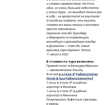
и словами приветствия. Но! Есть
один, но очень большой недостаток
у этого тура… он выходит только раз
в году… не пропустите! не упустите!
И тогда вы поймёте, что описать
словами все ваши эмоции и восторги
просто невозможно.
Огромное спасибо Турлидеру
и Маргарите за освежающую,
волшебную и красивейшую поездку
в Доломиты — таки да, самые
красивые горы Европы!»
Илона
11 августа 2022
В стоимость тура включено:
Прямой полет в Венецию/Мюнхен
— авиакомпания ЭльАль
8 ночей
в отеле 4* Falkensteiner
Hotel & Spa Falkensteinerhof
1 ночь в отеле 4* в районе
аэропорта Венеции
1 ночь в отеле 4* в районе
аэропорта Мюнхена
Полупансион: буфетные завтраки
и ужины