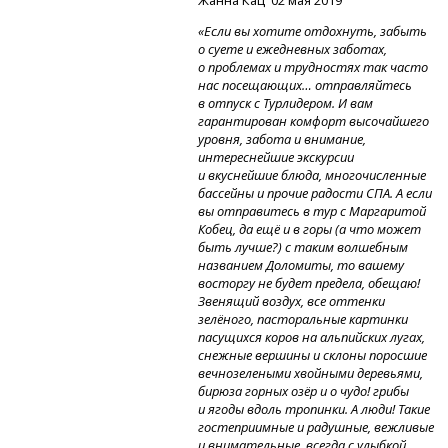
Жанна Кац 02 мая 2019
«Если вы хотите отдохнуть, забыть
о суете и ежедневных заботах,
о проблемах и трудностях так часто
нас посещающих… отправляйтесь
в отпуск с Турлидером. И вам
гарантирован комфорт высочайшего
уровня, забота и внимание,
интереснейшие экскурсии
и вкуснейшие блюда, многочисленные
бассейны и прочие радости СПА. А если
вы отправитесь в тур с Маргаритой
Кобец, да ещё и в горы (а что может
быть лучше?) с таким волшебным
названием Доломиты, то вашему
восторгу не будет предела, обещаю!
Звенящий воздух, все оттенки
зелёного, пасторальные картинки
пасущихся коров на альпийских лугах,
снежные вершины и склоны поросшие
вечнозелеными хвойными деревьями,
бирюза горных озёр и о чудо! грибы
и ягоды вдоль тропинки. А люди! Такие
гостеприимные и радушные, вежливые
и внимательные, всегда с улыбкой