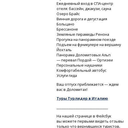
Ежедневный вход
в СПА-центр
отеля: бассейн, джакузи, сауна
Озеро Брайс
Винная дорога и дегустация
Больцано
Брессаноне
Земляные пирамиды Ренона
Прогулка на панорамном поезде
Подъем на фуникулере на вершину
Йохталь
Панорама Доломитовых Альп
— перевал Пордой — Ортизеи
Персональные наушники
Комфортабельный автобус
Услуги гида
Ваш отпуск приближается — ждем
вас в Доломитах!
Туры Турлидер в Италию
______________________________
На нашей странице в Фейсбук
вы можете первыми видеть отзывы
только что вернувшихся туристов,