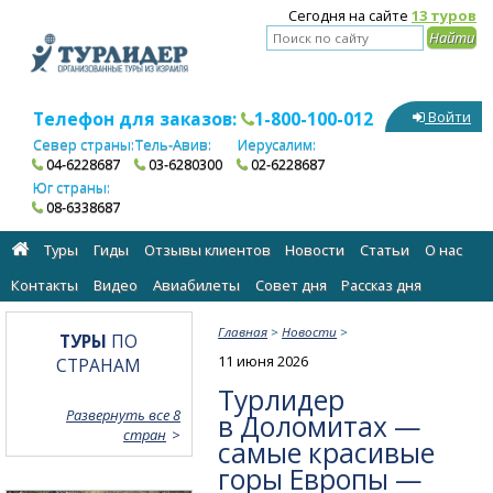
Сегодня на сайте
13 туров
Телефон для заказов:
1-800-100-012
Войти
Север страны:
Тель-Авив:
Иерусалим:
04-6228687
03-6280300
02-6228687
Юг страны:
08-6338687
Туры
Гиды
Отзывы клиентов
Новости
Статьи
О нас
Контакты
Видео
Авиабилеты
Cовет дня
Рассказ дня
Главная
>
Новости
>
ТУРЫ
ПО
11 июня 2026
СТРАНАМ
Турлидер
Развернуть все 8
в Доломитах —
стран
самые красивые
горы Европы —