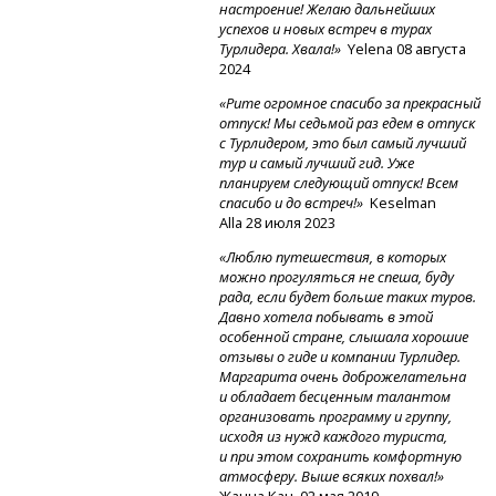
настроение! Желаю дальнейших
успехов и новых встреч в турах
Турлидера. Хвала!»
Yelena 08 августа
2024
«Рите огромное спасибо за прекрасный
отпуск! Мы седьмой раз едем в отпуск
с Турлидером, это был самый лучший
тур и самый лучший гид. Уже
планируем следующий отпуск! Всем
спасибо и до встреч!»
Keselman
Alla 28 июля 2023
«Люблю путешествия, в которых
можно прогуляться не спеша, буду
рада, если будет больше таких туров.
Давно хотела побывать в этой
особенной стране, слышала хорошие
отзывы о гиде и компании Турлидер.
Маргарита очень доброжелательна
и обладает бесценным талантом
организовать программу и группу,
исходя из нужд каждого туриста,
и при этом сохранить комфортную
атмосферу. Выше всяких похвал!»