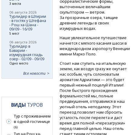
сюрреалистические формы,
3 места
выточенные величайшим
скульптором — ветром.
06 августа 2026
Турлидер в Штирии
За прозрачные озера, таящие
- в гостях у Штефана
древние легенды в своих
- Рош ха-Шана -
изумрудных водах.
09/09 - 16/09
5 мест
Наше увлекательное путешествие
06 августа 2026
начнется с мягкого касания шасси в
Турлидер в
международном аэропорту Венеции
Баварии -
имени Марко Поло.
изумрудная гладь
озер - 02/09 - 09/09
Стоит нам ступить на итальянскую
Одно место
землю, как воздух сразу же окутает
Все новости
нас особым, чуть солоноватым
ароматом Адриатики — это будет
первый нежный поцелуй Италии!
После быстрого прохождения
формальностей мы, полные
предвкушения, отправимся в наш
ВИДЫ
ТУРОВ
уютный отель неподалеку. Этот
переезд позволит нам сбросить
Тур с проживанием
усталость после перелета и даст
в одной гостинице
время для полной «перезагрузки»
(6)
перед главной целью. Наш отель
станет тихим островком
Тур на Рош ха-