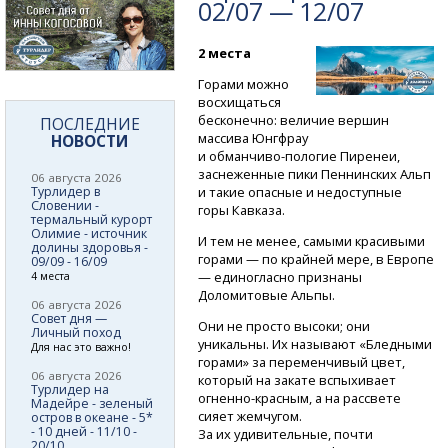
02/07 — 12/07
2 места
Горами можно
восхищаться
бесконечно: величие вершин
ПОСЛЕДНИЕ
массива Юнгфрау
НОВОСТИ
и обманчиво-пологие
Пиренеи,
заснеженные пики Пеннинских Альп
06 августа 2026
Турлидер в
и такие опасные и недоступные
Словении -
горы Кавказа.
термальный курорт
Олимие - источник
И тем не менее, самыми красивыми
долины здоровья -
горами — по крайней мере, в Европе
09/09 - 16/09
— единогласно признаны
4 места
Доломитовые Альпы.
06 августа 2026
Совет дня —
Они не просто высоки; они
Личный поход
уникальны. Их называют «Бледными
Для нас это важно!
горами» за переменчивый цвет,
06 августа 2026
который на закате вспыхивает
Турлидер на
огненно-красным,
а на рассвете
Мадейре - зеленый
сияет жемчугом.
остров в океане - 5*
- 10 дней - 11/10 -
За их удивительные, почти
20/10