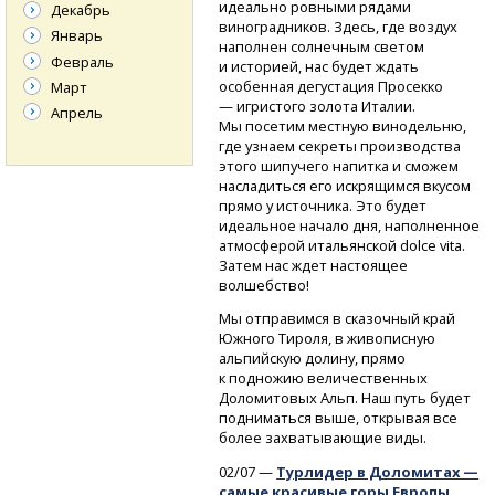
идеально ровными рядами
Декабрь
виноградников. Здесь, где воздух
Январь
наполнен солнечным светом
Февраль
и историей, нас будет ждать
особенная дегустация Просекко
Март
— игристого золота Италии.
Апрель
Мы посетим местную винодельню,
где узнаем секреты производства
этого шипучего напитка и сможем
насладиться его искрящимся вкусом
прямо у источника. Это будет
идеальное начало дня, наполненное
атмосферой итальянской dolce vita.
Затем нас ждет настоящее
волшебство!
Мы отправимся в сказочный край
Южного Тироля, в живописную
альпийскую долину, прямо
к подножию величественных
Доломитовых Альп. Наш путь будет
подниматься выше, открывая все
более захватывающие виды.
02/07 —
Турлидер в Доломитах —
самые красивые горы Европы