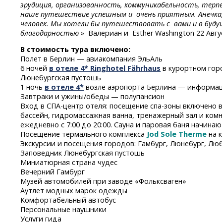
эрудиция, организованность, коммуникабельность, терп
наше путешествие успешным и очень приятным. Анечка,
человек. Мы хотели бы путешествовать с вами и в буду
благодарностью »
Валериан и Esther Washington 22 Авгу
В стоимость тура включено:
Полет в Берлин — авиакомпания ЭльАль
6 ночей
в отеле 4* Ringhotel Fährhaus
в курортном гор
Люнебургская пустошь
1 ночь
в отеле 4*
возле аэропорта Берлина — информац
Завтраки и ужины/обеды — полупансион
Вход
в СПА-центр
отеля: посещение
спа-зоны
включено в
бассейн, гидромассажная ванна, тренажерный зал и ком
ежедневно с 7:00 до 20:00. Сауна и паровая баня начинают
Посещение термального комплекса
Jod Sole Therme
на к
Экскурсии и посещения городов: Гамбург, Люнебург, Лю
Заповедник Люнебургская пустошь
Миниатюрная страна чудес
Вечерний Гамбург
Музей автомобилей при заводе «Фольксваген»
Аутлет модных марок одежды
Комфортабельный автобус
Персональные наушники
Услуги гида