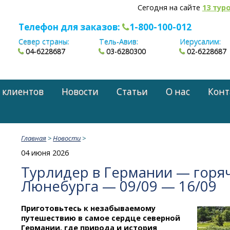
Сегодня на сайте
13 тур
Телефон для заказов:
1-800-100-012
Север страны:
Тель-Авив:
Иерусалим:
04-6228687
03-6280300
02-6228687
 клиентов
Новости
Статьи
О нас
Конт
Главная
>
Новости
>
04 июня 2026
Турлидер в Германии — горя
Люнебурга — 09/09 — 16/09
Приготовьтесь к незабываемому
путешествию в самое сердце северной
Германии, где природа и история