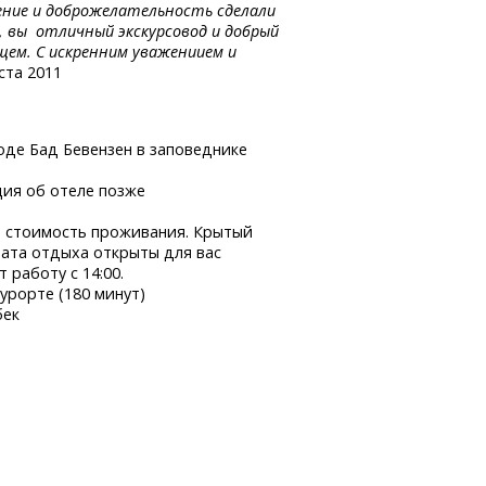
ение и доброжелательность сделали
 вы отличный экскурсовод и добрый
щем. С искренним уважениием и
ста 2011
оде Бад Бевензен в заповеднике
ия об отеле позже
 стоимость проживания. Крытый
ната отдыха открыты для вас
 работу с 14:00.
урорте (180 минут)
бек