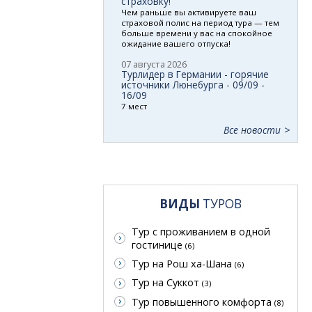
страховку!
Чем раньше вы активируете ваш
страховой полис на период тура — тем
больше времени у вас на спокойное
ожидание вашего отпуска!
07 августа 2026
Турлидер в Германии - горячие
источники Люнебурга - 09/09 -
16/09
7 мест
Все новости
ВИДЫ
ТУРОВ
Тур с проживанием в одной
гостинице
(6)
Тур на Рош ха-Шана
(6)
Тур на Суккот
(3)
Тур повышенного комфорта
(8)