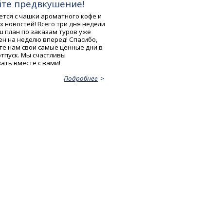
йте предвкушение!
ется с чашки ароматного кофе и
 новостей! Всего три дня недели
ш план по заказам туров уже
н на неделю вперед! Спасибо,
те нам свои самые ценные дни в
отпуск. Мы счастливы
ать вместе с вами!
Подробнее