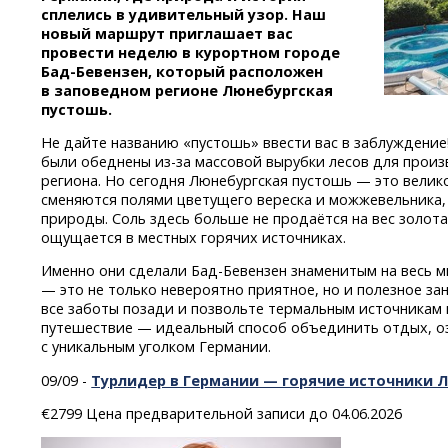
сплелись в удивительный узор. Наш
новый маршрут приглашает вас
провести неделю в курортном городе
Бад-Бевензен,
который расположен
в заповедном регионе Люнебургская
пустошь.
Не дайте названию «пустошь» ввести вас в заблуждение
были обеднены
из-за
массовой вырубки лесов для произ
региона. Но сегодня Люнебургская пустошь — это велик
сменяются полями цветущего вереска и можжевельника,
природы. Соль здесь больше не продаётся на вес золота
ощущается в местных горячих источниках.
Именно они сделали
Бад-Бевензен
знаменитым на весь м
— это не только невероятно приятное, но и полезное за
все заботы позади и позвольте термальным источникам 
путешествие — идеальный способ объединить отдых, о
с уникальным уголком Германии.
09/09 -
Турлидер в Германии — горячие источники 
€2799 Цена предварительной записи до 04.06.2026