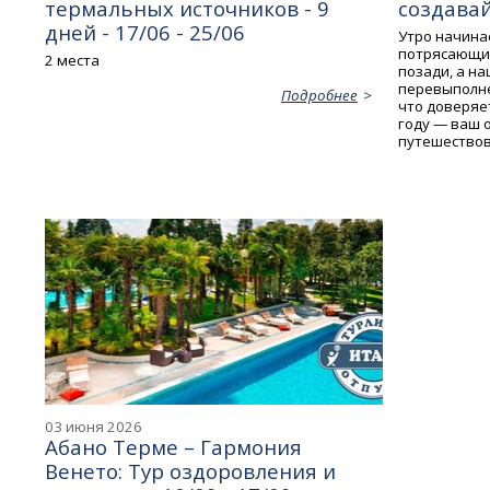
термальных источников - 9
создава
дней - 17/06 - 25/06
Утро начина
потрясающих
2 места
позади, а на
перевыполне
Подробнее
что доверяе
году — ваш 
путешествов
03 июня 2026
Абано Терме – Гармония
Венето: Тур оздоровления и