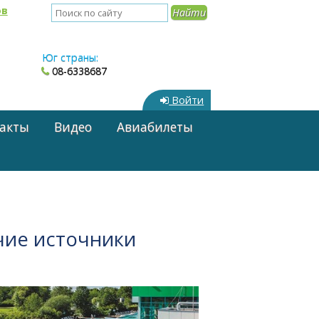
ов
Юг страны:
08-6338687
Войти
акты
Видео
Авиабилеты
чие источники