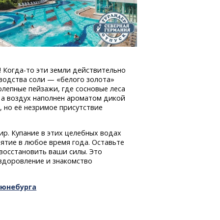
!
Когда-то
эти земли действительно
водства соли — «белого золота»
олепные пейзажи, где сосновые леса
 а воздух наполнен ароматом дикой
, но её незримое присутствие
ир. Купание в этих целебных водах
нятие в любое время года. Оставьте
восстановить ваши силы. Это
здоровление и знакомство
Люнебурга