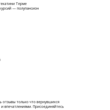
текатини Терме
скурсий — полупансион
й
ь отзывы только что вернувшихся
 и впечатлениями. Присоединяйтесь