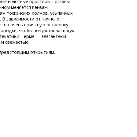
ные и уютные просторы Тосканы.
кном меняется пейзаж:
ям тосканских холмов, усыпанных
 В зависимости от точного
, но очень приятную остановку
городке, чтобы почувствовать дух
текатини-Терме
— элегантный
 и свежестью.
 предстоящим открытиям.