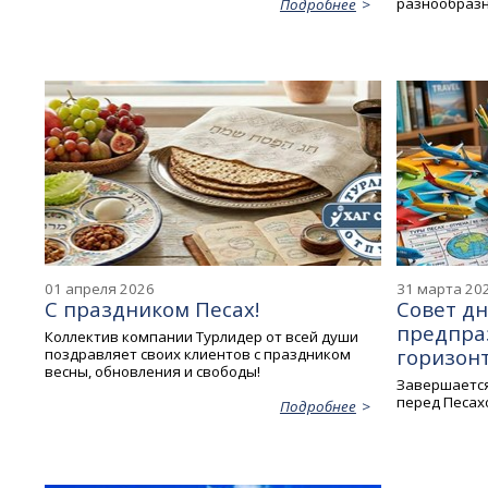
разнообразн
Подробнее
01 апреля 2026
31 марта 20
С праздником Песах!
Совет д
предпра
Коллектив компании Турлидер от всей души
горизон
поздравляет своих клиентов с праздником
весны, обновления и свободы!
Завершается
перед Песах
Подробнее