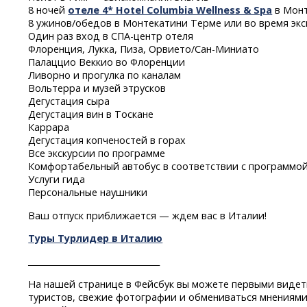
8 ночей
отеле 4* Hotel Columbia Wellness & Spa
в Мон
8 ужинов/обедов в Монтекатини Терме или во время эк
Один раз вход
в СПА-центр
отеля
Флоренция, Лукка, Пиза,
Орвието/Сан-Миниато
Палаццио Веккио во Флоренции
Ливорно и прогулка по каналам
Вольтерра и музей этрусков
Дегустация сыра
Дегустация вин в Тоскане
Каррара
Дегустация копченостей в горах
Все экскурсии по программе
Комфортабельный автобус в соответствии с программо
Услуги гида
Персональные наушники
Ваш отпуск приближается — ждем вас в Италии!
Туры Турлидер в Италию
________________________________
На нашей странице в Фейсбук вы можете первыми видет
туристов, свежие фотографии и обмениваться мнениями