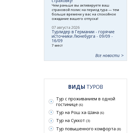
страховку!
Чем раньше вы активируете ваш
страховой полис на период тура — тем
больше времени у вас на спокойное
ожидание вашего отпуска!
07 августа 2026
Турлидер в Германии - горячие
источники Люнебурга - 09/09 -
16/09
7 мест
Все новости
ВИДЫ
ТУРОВ
Тур с проживанием в одной
гостинице
(6)
Тур на Рош ха-Шана
(6)
Тур на Суккот
(3)
Тур повышенного комфорта
(8)