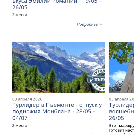
вкуса Эмилии Романии - 19/05 -
26/05
2 места
Подробнее
03 апреля 2026
03 апреля 2
Турлидер в Пьемонте - отпуск у
Турлидер
подножия Монблана - 28/05 -
волшебны
04/07
26/05
2 места
Этот маршру
готовит нас