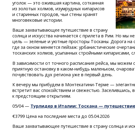
уголок — это ожившая картина, сотканная
из золотых холмов, изумрудных кипарисов
и старинных городов, чьи стены хранят
многовековые истории.
Ваше захватывающее путешествие в страну
солнца и искусства начинается с прилета в Рим. Но мы н
цель — зеленые и уютные просторы Тосканы. Дорога на 
где за окном меняется пейзаж: урбанистические очерта
тосканских холмов, усыпанных стройными кипарисами, с
В зависимости от точного расписания рейса, мы можем 
приятную остановку
в каком-нибудь
маленьком, очарова
почувствовать дух региона уже в первый день.
К вечеру мы прибудем
в Монтекатини-Терме
— элегантн
встретит вас спокойствием и свежестью. Заселившись, 
к предстоящим открытиям.
05/04 —
Турлидер в Италии: Тоскана — путешествие
€3799 Цена на последние места до 05.04.2026
Ваше захватывающее путешествие в страну солнца и иску