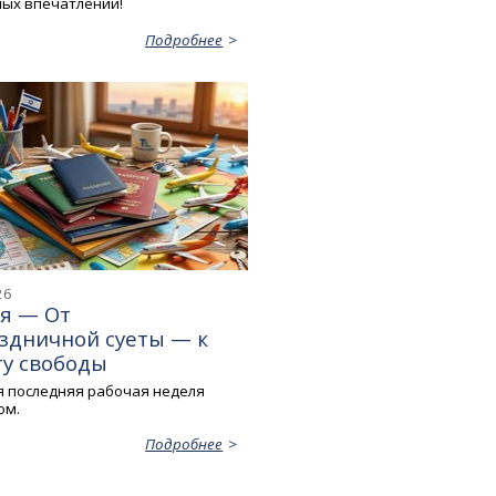
ых впечатлений!
Подробнее
26
ня — От
здничной суеты — к
ту свободы
 последняя рабочая неделя
ом.
Подробнее