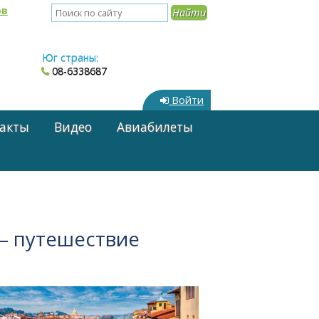
ов
Юг страны:
08-6338687
Войти
акты
Видео
Авиабилеты
 — путешествие