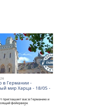
026
 в Германии -
й мир Харца - 18/05 -
т приглашает вас в Германию и
тоящий фейерверк