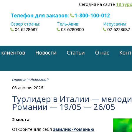
Сегодня на сайте
13 тур
Телефон для заказов:
1-800-100-012
Север страны:
Тель-Авив:
Иерусалим:
04-6228687
03-6280300
02-6228687
 клиентов
Новости
Статьи
О нас
Конт
Главная
>
Новости
>
03 апреля 2026
Турлидер в Италии — мелоди
Романии — 19/05 — 26/05
2 места
Откройте для себя
Эмилию-Романью