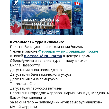
В стоимость тура включено:
Полет в Венецию — авиакомпания ЭльАль
1 ночь в районе
Феррары — информация позже
6 ночей
в отеле 4* NH Parma
в центре Пармы
Обеды/ужины в течение тура — полупансион
Вилла Паваротти
Дегустация сыра пармиджано
Дегустация бальзамического уксуса
Дегустация вина ламбруско
Torrechiara Castle
Дегустация пармской ветчины
Посещения городов: Феррара, Парма, Мантуя, Модена, 
Замок Фонтанеллато
Salse di Nirano — заповедник «грязевых вулканчиков»
Музей Феррари