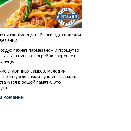
хватывающие дух пейзажи вдохновляли
ведений.
 воздух пахнет пармезаном и прошутто,
птах, а в винных погребах созревает
солнце.
ичие старинных замков, мелодии
пшеницу для самой лучшей пасты, и,
станутся в вашей памяти. Это
уса.
ии Романии