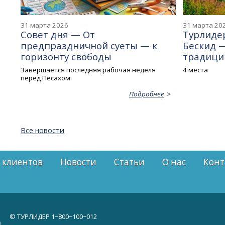
31 марта 2026
31 марта 20
Совет дня — От
Турлидер
предпраздничной суеты — к
Бескид 
горизонту свободы
традиций
Завершается последняя рабочая неделя
4 места
перед Песахом.
Подробнее
Все новости
 клиентов
Новости
Статьи
О нас
Конт
© ТУРЛИДЕР
1−800−100−012