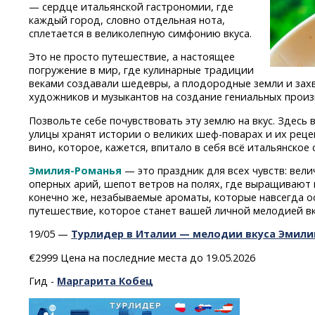
— сердце итальянской гастрономии, где
каждый город, словно отдельная нота,
сплетается в великолепную симфонию вкуса.
Это не просто путешествие, а настоящее
погружение в мир, где кулинарные традиции
веками создавали шедевры, а плодородные земли и за
художников и музыкантов на создание гениальных произ
Позвольте себе почувствовать эту землю на вкус. Здесь
улицы хранят истории о великих
шеф-поварах
и их реце
вино, которое, кажется, впитало в себя всё итальянское 
Эмилия-Романья
— это праздник для всех чувств: вел
оперных арий, шепот ветров на полях, где выращивают 
конечно же, незабываемые ароматы, которые навсегда о
путешествие, которое станет вашей личной мелодией вк
19/05 —
Турлидер в Италии — мелодии вкуса Эмил
€2999 Цена на последние места до 19.05.2026
Гид -
Маргарита Кобец