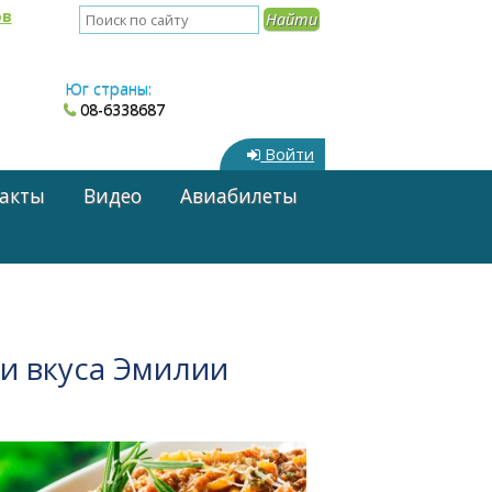
ов
Юг страны:
08-6338687
Войти
акты
Видео
Авиабилеты
и вкуса Эмилии