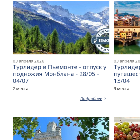
03 апреля 2026
03 апреля 2
Турлидер в Пьемонте - отпуск у
Турлидер
подножия Монблана - 28/05 -
путешест
04/07
13/04
2 места
3 места
Подробнее