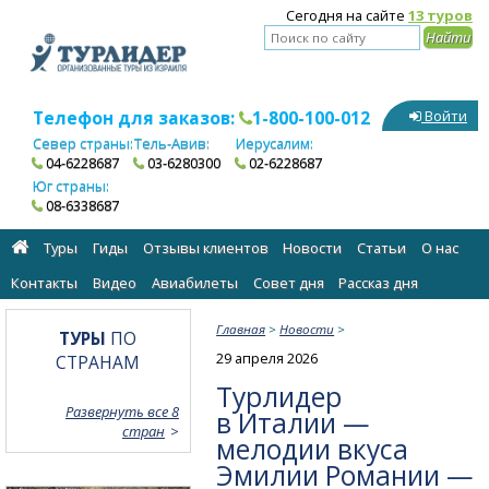
Сегодня на сайте
13 туров
Телефон для заказов:
1-800-100-012
Войти
Север страны:
Тель-Авив:
Иерусалим:
04-6228687
03-6280300
02-6228687
Юг страны:
08-6338687
Туры
Гиды
Отзывы клиентов
Новости
Статьи
О нас
Контакты
Видео
Авиабилеты
Cовет дня
Рассказ дня
Главная
>
Новости
>
ТУРЫ
ПО
29 апреля 2026
СТРАНАМ
Турлидер
Развернуть все 8
в Италии —
стран
мелодии вкуса
Эмилии Романии —