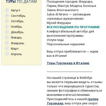
ТУРЫ
ПО ДАТАМ
Посещения городов: Феррара,
Парма, Мантуя, Модена, Болонья
Замок Фонтанеллато
Август
Salse di Nirano — заповедник
Сентябрь
«грязевых вулканчиков»
Октябрь
Музей Феррари
Ноябрь
ВСЕ ПОСЕЩЕНИЯ ПО ПРОГРАММЕ
Комфортабельный автобус для
Декабрь
выполнения программы
Январь
Услуги гида
Февраль
Персональные наушники
Март
Ваш отпуск приближается — ждем
Апрель
вас в Италии!
Туры Турлидер в Италию
________________________________
На нашей странице в Фейсбук
вы можете первыми видеть отзывы
только что вернувшихся туристов,
свежие фотографии и обмениваться
мнениями и впечатлениями.
Присоединяйтесь к нашей
группе
Турлидер
, ваш отпуск уже скоро!