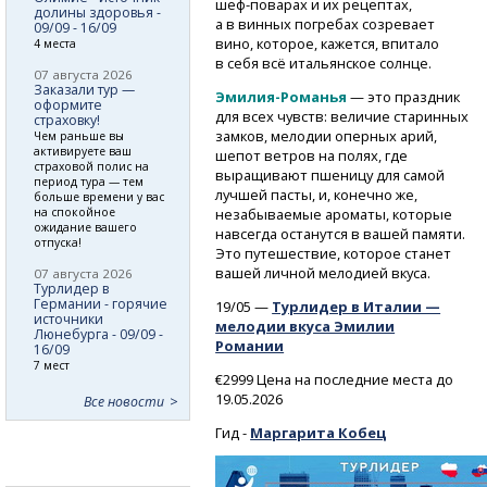
шеф-поварах
и их рецептах,
долины здоровья -
а в винных погребах созревает
09/09 - 16/09
вино, которое, кажется, впитало
4 места
в себя всё итальянское солнце.
07 августа 2026
Заказали тур —
Эмилия-Романья
— это праздник
оформите
для всех чувств: величие старинных
страховку!
замков, мелодии оперных арий,
Чем раньше вы
активируете ваш
шепот ветров на полях, где
страховой полис на
выращивают пшеницу для самой
период тура — тем
лучшей пасты, и, конечно же,
больше времени у вас
на спокойное
незабываемые ароматы, которые
ожидание вашего
навсегда останутся в вашей памяти.
отпуска!
Это путешествие, которое станет
вашей личной мелодией вкуса.
07 августа 2026
Турлидер в
Германии - горячие
19/05 —
Турлидер в Италии —
источники
мелодии вкуса Эмилии
Люнебурга - 09/09 -
Романии
16/09
7 мест
€2999 Цена на последние места до
19.05.2026
Все новости
Гид -
Маргарита Кобец