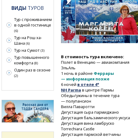
ВИДЫ
ТУРОВ
Тур с проживанием
в одной гостинице
(6)
Тур на Рош ха-
Шана
(6)
Тур на Суккот
(3)
В стоимость тура включено:
Тур повышенного
Полет в Венецию — авиакомпания
комфорта
(8)
ЭльАль
Один раз в сезоне
1 ночь в районе
Феррары
(2)
— информация позже
6 ночей
в отеле 4*
NH Parma
в центре Пармы
Обеды/ужины в течение тура
— полупансион
Вилла Паваротти
Дегустация сыра пармиджано
Дегустация бальзамического уксуса
Дегустация вина ламбруско
Torrechiara Castle
Дегустация пармской ветчины