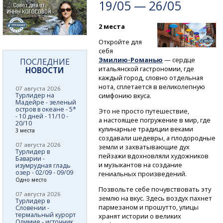
19/05 — 26/05
2 места
Откройте для
себя
Эмилию-Романью
— сердце
ПОСЛЕДНИЕ
итальянской гастрономии, где
НОВОСТИ
каждый город, словно отдельная
нота, сплетается в великолепную
07 августа 2026
Турлидер на
симфонию вкуса.
Мадейре - зеленый
остров в океане - 5*
Это не просто путешествие,
- 10 дней - 11/10 -
а настоящее погружение в мир, где
20/10
кулинарные традиции веками
3 места
создавали шедевры, а плодородные
07 августа 2026
земли и захватывающие дух
Турлидер в
пейзажи вдохновляли художников
Баварии -
и музыкантов на создание
изумрудная гладь
озер - 02/09 - 09/09
гениальных произведений.
Одно место
Позвольте себе почувствовать эту
07 августа 2026
землю на вкус. Здесь воздух пахнет
Турлидер в
пармезаном и прошутто, улицы
Словении -
термальный курорт
хранят истории о великих
Олимие - источник