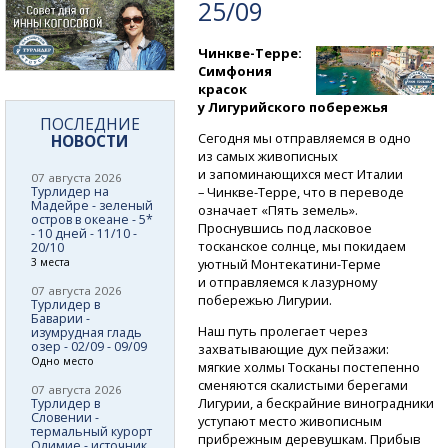
25/09
Чинкве-Терре:
Симфония
красок
у Лигурийского побережья
ПОСЛЕДНИЕ
Сегодня мы отправляемся в одно
НОВОСТИ
из самых живописных
и запоминающихся мест Италии
07 августа 2026
Турлидер на
– Чинкве-Терре,
что в переводе
Мадейре - зеленый
означает «Пять земель».
остров в океане - 5*
Проснувшись под ласковое
- 10 дней - 11/10 -
тосканское солнце, мы покидаем
20/10
3 места
уютный
Монтекатини-Терме
и отправляемся к лазурному
07 августа 2026
побережью Лигурии.
Турлидер в
Баварии -
Наш путь пролегает через
изумрудная гладь
озер - 02/09 - 09/09
захватывающие дух пейзажи:
Одно место
мягкие холмы Тосканы постепенно
сменяются скалистыми берегами
07 августа 2026
Лигурии, а бескрайние виноградники
Турлидер в
Словении -
уступают место живописным
термальный курорт
прибрежным деревушкам. Прибыв
Олимие - источник