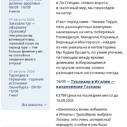
в Ла-Специю,
словно ворота
долины здоровья -
09/09 - 16/09
в сказочный мир, мы пересядем
4 места
на катер.
07 августа 2026
И вот перед нами
– Чинкве-Терре,
Заказали тур —
пять разноцветных жемчужин,
оформите
страховку!
нанизанных на нить побережья.
Чем раньше вы
Риомаджоре, Манарола, Корнилья,
активируете ваш
Вернацца и Монтероссо – каждая
страховой полис на
из них уникальна и неповторима.
период тура — тем
больше времени у вас
Мы будем бродить по узким улочкам,
на спокойное
петляющим между яркими
ожидание вашего
домиками, взбирающимися
отпуска!
по крутым склонам, словно
07 августа 2026
разноцветные ласточкины гнезда.
Турлидер в
Германии - горячие
16/09 —
Турлидер в Италии —
источники
вдохновение Тосканы
Люнебурга - 09/09 -
16/09
€3799 Цена на последние места до
7 мест
16.09.2025
Все новости
«Захотелось вновь побывать
в Италии с Турлидером, выбрали
Тоскану, это очень интересный
маршрут, а гидом в нем была