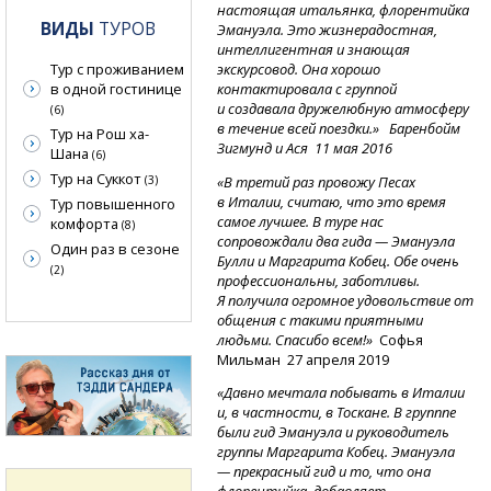
настоящая итальянка, флорентийка
ВИДЫ
ТУРОВ
Эмануэла. Это жизнерадостная,
интеллигентная и знающая
экскурсовод. Она хорошо
Тур с проживанием
контактировала с группой
в одной гостинице
и создавала дружелюбную атмосферу
(6)
в течение всей поездки.»
Баренбойм
Тур на Рош ха-
Зигмунд и Ася 11 мая 2016
Шана
(6)
Тур на Суккот
«В третий раз провожу Песах
(3)
в Италии, считаю, что это время
Тур повышенного
самое лучшее. В туре нас
комфорта
(8)
сопровождали два гида — Эмануэла
Один раз в сезоне
Булли и Маргарита Кобец. Обе очень
(2)
профессиональны, заботливы.
Я получила огромное удовольствие от
общения с такими приятными
людьми. Спасибо всем!»
Софья
Мильман 27 апреля 2019
«Давно мечтала побывать в Италии
и, в частности, в Тоскане. В групппе
были гид Эмануэла и руководитель
группы Маргарита Кобец. Эмануэла
— прекрасный гид и то, что она