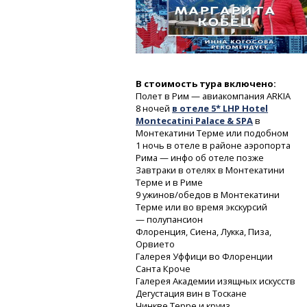
В стоимость тура включено:
Полет в Рим — авиакомпания ARKIA
8 ночей
в отеле 5* LHP Hotel
Montecatini Palace & SPA
в
Монтекатини Терме или подобном
1 ночь в отеле в районе аэропорта
Рима — инфо об отеле позже
Завтраки в отелях в Монтекатини
Терме и в Риме
9 ужинов/обедов в Монтекатини
Терме или во время экскурсий
— полупансион
Флоренция, Сиена, Лукка, Пиза,
Орвието
Галерея Уффици во Флоренции
Санта Кроче
Галерея Академии изящных искусств
Дегустация вин в Тоскане
Чинкве Терре и круиз