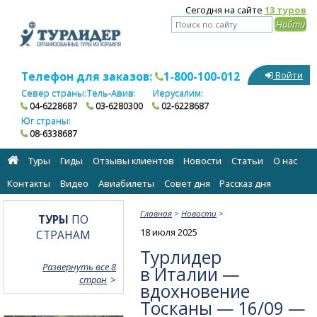
Сегодня на сайте
13 туров
Телефон для заказов:
1-800-100-012
Войти
Север страны:
Тель-Авив:
Иерусалим:
04-6228687
03-6280300
02-6228687
Юг страны:
08-6338687
Туры
Гиды
Отзывы клиентов
Новости
Статьи
О нас
Контакты
Видео
Авиабилеты
Cовет дня
Рассказ дня
Главная
>
Новости
>
ТУРЫ
ПО
18 июля 2025
СТРАНАМ
Турлидер
Развернуть все 8
в Италии —
стран
вдохновение
Тосканы — 16/09 —