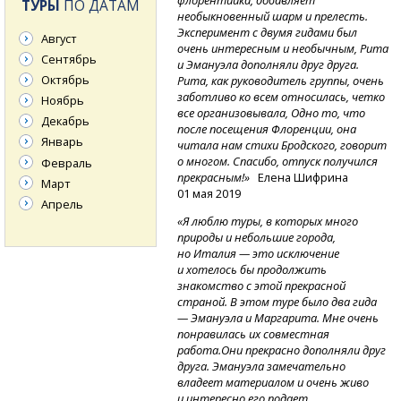
флорентийка, добавляет
ТУРЫ
ПО ДАТАМ
необыкновенный шарм и прелесть.
Эксперимент с двумя гидами был
Август
очень интересным и необычным, Рита
Сентябрь
и Эмануэла дополняли друг друга.
Октябрь
Рита, как руководитель группы, очень
заботливо ко всем относилась, четко
Ноябрь
все организовывала, Одно то, что
Декабрь
после посещения Флоренции, она
Январь
читала нам стихи Бродского, говорит
о многом. Спасибо, отпуск получился
Февраль
прекрасным!»
Елена Шифрина
Март
01 мая 2019
Апрель
«Я люблю туры, в которых много
природы и небольшие города,
но Италия — это исключение
и хотелось бы продолжить
знакомство с этой прекрасной
страной. В этом туре было два гида
— Эмануэла и Маргарита. Мне очень
понравилась их совместная
работа.Они прекрасно дополняли друг
друга. Эмануэла замечательно
владеет материалом и очень живо
и интересно его подает.