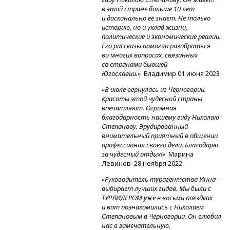
в этой стране больше 10 лет
и досконально её знает. Не только
историю, но и уклад жизни,
политические и экономические реалии.
Его рассказы помогли разобраться
во многих вопросах, связанных
со странами бывшей
Югославии.»
Владимир 01 июня 2023
«В июле вернулась из Черногории.
Красоты этой чудесной страны
впечатляют. Огромная
благодарность нашему гиду Николаю
Степанову. Эрудированный
внимательный приятный в общении
профессионал своего дела. Благодарю
за чудесный отдых!»
Марина
Левинов 28 ноября 2022
«Руководитель турагентства Инна --
выбирает лучших гидов. Мы были с
ТУРЛИДЕРОМ уже в восьми поездках
и вот познакомились с Николаем
Степановым в Черногории. Он влюбил
нас в замечательную,