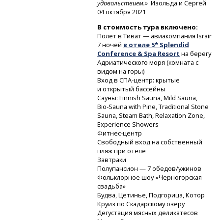
удовольствием.»
Изольда и Сергей
04 октября 2021
В стоимость тура включено:
Полет в Тиват — авиакомпания Israir
7 ночей
в отеле 5* Splendid
Conference & Spa Resort
на берегу
Адриатического моря (комната с
видом на горы)
Вход
в СПА-центр:
крытые
и открытый бассейны
Сауны: Finnish Sauna, Mild Sauna,
Bio-Sauna
with Pine, Traditional Stone
Sauna, Steam Bath, Relaxation Zone,
Experience Showers
Фитнес-центр
Свободный вход на собственный
пляж при отеле
Завтраки
Полупансион — 7 обедов/ужинов
Фольклорное шоу «Черногорская
свадьба»
Будва, Цетинье, Подгорица, Котор
Круиз по Скадарскому озеру
Дегустация мясных деликатесов