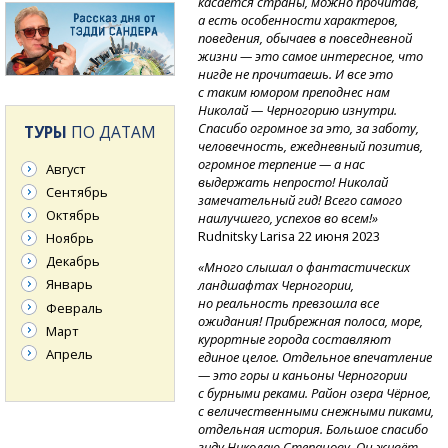
касается страны, можно прочитав,
а есть особенности характеров,
поведения, обычаев в повседневной
жизни — это самое интересное, что
нигде не прочитаешь. И все это
с таким юмором преподнес нам
Николай — Черногорию изнутри.
Спасибо огромное за это, за заботу,
ТУРЫ
ПО ДАТАМ
человечность, ежедневный позитив,
огромное терпение — а нас
Август
выдержать непросто! Николай
Сентябрь
замечательный гид! Всего самого
Октябрь
наилучшего, успехов во всем!»
Rudnitsky Larisa 22 июня 2023
Ноябрь
Декабрь
«Много слышал о фантастических
Январь
ландшафтах Черногории,
но реальность превзошла все
Февраль
ожидания! Прибрежная полоса, море,
Март
курортные города составляют
Апрель
единое целое. Отдельное впечатление
— это горы и каньоны Черногории
с бурными реками. Район озера Чёрное,
с величественными снежными пиками,
отдельная история. Большое спасибо
гиду Николаю Степанову. Он живёт