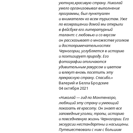
уютную,красивую страну. Николай
умело организовывал выполнение
программы, был пунктуален
и внимателен ко всем туристам. Уже
по возвращении домой мы открыли
в фейсбуке его литературный
талант: с любовью и со вкусом
он рассказывает о множестве уголков
и достопримечательностях
Черногории, углубляется в историю
и поэтизирует природу. Его
фотографии отличаются
удивительным ракурсом и цветом
и влекут вновь посетить эту
прекрасную страну. Спасибо.»
Валерий и Белла Бродские
04 октября 2021
«Николай — гид по Монтенегро,
любящий эту страну и умеющий
показать её красоту. Он знает все
заповедные уголки, тропы, историю
и повседневную жизнь Черногории. Его
экскурсии нестандартны и насыщены.
Путешествовали с ним с большим