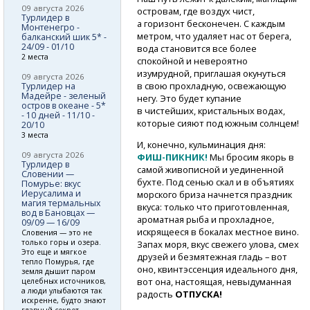
09 августа 2026
островам, где воздух чист,
Турлидер в
а горизонт бесконечен. С каждым
Монтенегро -
метром, что удаляет нас от берега,
балканский шик 5* -
24/09 - 01/10
вода становится все более
2 места
спокойной и невероятно
изумрудной, приглашая окунуться
09 августа 2026
в свою прохладную, освежающую
Турлидер на
Мадейре - зеленый
негу. Это будет купание
остров в океане - 5*
в чистейших, кристальных водах,
- 10 дней - 11/10 -
которые сияют под южным солнцем!
20/10
3 места
И, конечно, кульминация дня:
09 августа 2026
ФИШ-ПИКНИК!
Мы бросим якорь в
Турлидер в
самой живописной и уединенной
Словении —
бухте. Под сенью скал и в объятиях
Помурье: вкус
Иерусалима и
морского бриза начнется праздник
магия термальных
вкуса: только что приготовленная,
вод в Бановцах —
ароматная рыба и прохладное,
09/09 — 16/09
искрящееся в бокалах местное вино.
Словения — это не
только горы и озера.
Запах моря, вкус свежего улова, смех
Это еще и мягкое
друзей и безмятежная гладь – вот
тепло Помурья, где
оно, квинтэссенция идеального дня,
земля дышит паром
вот она, настоящая, невыдуманная
целебных источников,
а люди улыбаются так
радость
ОТПУСКА!
искренне, будто знают
главный секрет