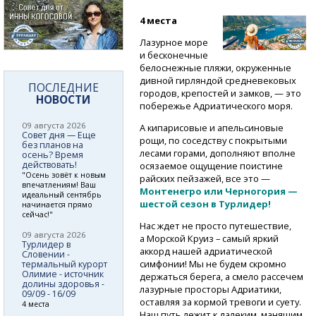
4 места
Лазурное море
и бесконечные
белоснежные пляжи, окруженные
дивной гирляндой средневековых
ПОСЛЕДНИЕ
городов, крепостей и замков, — это
НОВОСТИ
побережье Адриатического моря.
09 августа 2026
А кипарисовые и апельсиновые
Совет дня — Еще
рощи, по соседству с покрытыми
без планов на
лесами горами, дополняют вполне
осень? Время
действовать!
осязаемое ощущение поистине
"Осень зовёт к новым
райских пейзажей, все это —
впечатлениям! Ваш
Монтенегро или Черногория —
идеальный сентябрь
шестой сезон в Турлидер!
начинается прямо
сейчас!"
Нас ждет не просто путешествие,
09 августа 2026
а Морской Круиз – самый яркий
Турлидер в
аккорд нашей адриатической
Словении -
симфонии! Мы не будем скромно
термальный курорт
Олимие - источник
держаться берега, а смело рассечем
долины здоровья -
лазурные просторы Адриатики,
09/09 - 16/09
оставляя за кормой тревоги и суету.
4 места
Наш путь лежит к далеким, манящим