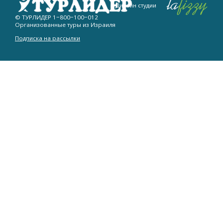
Дизайн студии
© ТУРЛИДЕР
1−800−100−012
Организованные туры из Израиля
Подписка на рассылки