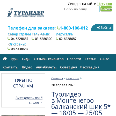
Сегодня на сайте
13 туров
Телефон для заказов:
1-800-100-012
Войти
Север страны:
Тель-Авив:
Иерусалим:
04-6228687
03-6280300
02-6228687
Юг страны:
08-6338687
Туры
Гиды
Отзывы клиентов
Новости
Статьи
О нас
Контакты
Видео
Авиабилеты
Cовет дня
Рассказ дня
Главная
>
Новости
>
ТУРЫ
ПО
20 апреля 2026
СТРАНАМ
Турлидер
Развернуть все 8
в Монтенегро —
стран
балканский шик 5*
— 18/05 — 25/05