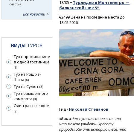
18/05 −
Турлидер в Монтенегро —
счастья.
балканский шик 5*
Все новости
€2499 Цена на последние места до
18.05.2026
ВИДЫ
ТУРОВ
Тур с проживанием
в одной гостинице
(6)
Тур на Рош ха-
Шана
(6)
Тур на Суккот
(3)
Тур повышенного
комфорта
(8)
Один раз в сезоне
Гид -
Николай Степанов
(2)
«В каждом путешествии есть то,
что можно увидеть- красоту
природы. Узнать историю и все, что