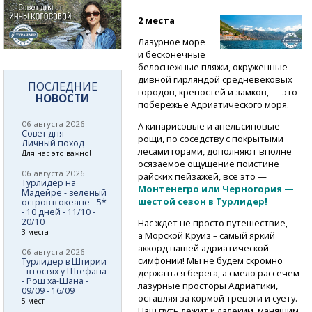
2 места
Лазурное море
и бесконечные
белоснежные пляжи, окруженные
дивной гирляндой средневековых
ПОСЛЕДНИЕ
городов, крепостей и замков, — это
НОВОСТИ
побережье Адриатического моря.
06 августа 2026
А кипарисовые и апельсиновые
Совет дня —
рощи, по соседству с покрытыми
Личный поход
лесами горами, дополняют вполне
Для нас это важно!
осязаемое ощущение поистине
06 августа 2026
райских пейзажей, все это —
Турлидер на
Монтенегро или Черногория —
Мадейре - зеленый
шестой сезон в Турлидер!
остров в океане - 5*
- 10 дней - 11/10 -
20/10
Нас ждет не просто путешествие,
3 места
а Морской Круиз – самый яркий
аккорд нашей адриатической
06 августа 2026
симфонии! Мы не будем скромно
Турлидер в Штирии
- в гостях у Штефана
держаться берега, а смело рассечем
- Рош ха-Шана -
лазурные просторы Адриатики,
09/09 - 16/09
оставляя за кормой тревоги и суету.
5 мест
Наш путь лежит к далеким, манящим