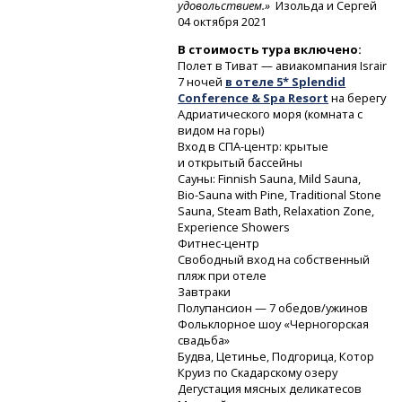
удовольствием.»
Изольда и Сергей
04 октября 2021
В стоимость тура включено:
Полет в Тиват — авиакомпания Israir
7 ночей
в отеле 5* Splendid
Conference & Spa Resort
на берегу
Адриатического моря (комната с
видом на горы)
Вход
в СПА-центр:
крытые
и открытый бассейны
Сауны: Finnish Sauna, Mild Sauna,
Bio-Sauna
with Pine, Traditional Stone
Sauna, Steam Bath, Relaxation Zone,
Experience Showers
Фитнес-центр
Свободный вход на собственный
пляж при отеле
Завтраки
Полупансион — 7 обедов/ужинов
Фольклорное шоу «Черногорская
свадьба»
Будва, Цетинье, Подгорица, Котор
Круиз по Скадарскому озеру
Дегустация мясных деликатесов