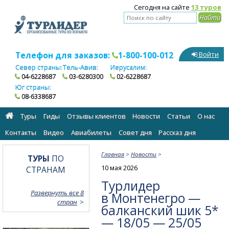
Сегодня на сайте
13 туров
Телефон для заказов:
1-800-100-012
Войти
Север страны:
Тель-Авив:
Иерусалим:
04-6228687
03-6280300
02-6228687
Юг страны:
08-6338687
Туры
Гиды
Отзывы клиентов
Новости
Статьи
О нас
Контакты
Видео
Авиабилеты
Cовет дня
Рассказ дня
Главная
>
Новости
>
ТУРЫ
ПО
10 мая 2026
СТРАНАМ
Турлидер
Развернуть все 8
в Монтенегро —
стран
балканский шик 5*
— 18/05 — 25/05