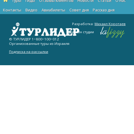
Туры
Гиды
Отзывы клиентов
Новости
Статьи
О нас
Контакты
Видео
Авиабилеты
Cовет дня
Рассказ дня
Разработка:
Михаил Коротаев
Дизайн студии
© ТУРЛИДЕР
1−800−100−012
Организованные туры из Израиля
Подписка на рассылки