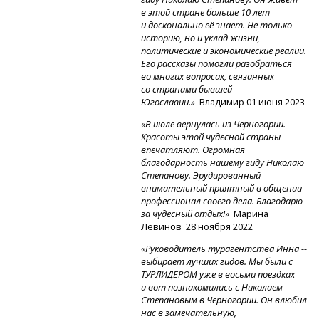
в этой стране больше 10 лет
и досконально её знает. Не только
историю, но и уклад жизни,
политические и экономические реалии.
Его рассказы помогли разобраться
во многих вопросах, связанных
со странами бывшей
Югославии.»
Владимир 01 июня 2023
«В июле вернулась из Черногории.
Красоты этой чудесной страны
впечатляют. Огромная
благодарность нашему гиду Николаю
Степанову. Эрудированный
внимательный приятный в общении
профессионал своего дела. Благодарю
за чудесный отдых!»
Марина
Левинов 28 ноября 2022
«Руководитель турагентства Инна --
выбирает лучших гидов. Мы были с
ТУРЛИДЕРОМ уже в восьми поездках
и вот познакомились с Николаем
Степановым в Черногории. Он влюбил
нас в замечательную,