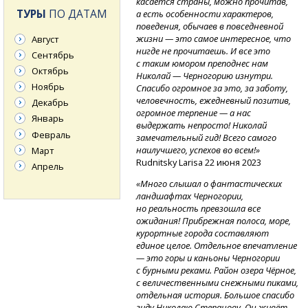
касается страны, можно прочитав,
ТУРЫ
ПО ДАТАМ
а есть особенности характеров,
поведения, обычаев в повседневной
жизни — это самое интересное, что
Август
нигде не прочитаешь. И все это
Сентябрь
с таким юмором преподнес нам
Октябрь
Николай — Черногорию изнутри.
Ноябрь
Спасибо огромное за это, за заботу,
человечность, ежедневный позитив,
Декабрь
огромное терпение — а нас
Январь
выдержать непросто! Николай
Февраль
замечательный гид! Всего самого
наилучшего, успехов во всем!»
Март
Rudnitsky Larisa 22 июня 2023
Апрель
«Много слышал о фантастических
ландшафтах Черногории,
но реальность превзошла все
ожидания! Прибрежная полоса, море,
курортные города составляют
единое целое. Отдельное впечатление
— это горы и каньоны Черногории
с бурными реками. Район озера Чёрное,
с величественными снежными пиками,
отдельная история. Большое спасибо
гиду Николаю Степанову. Он живёт