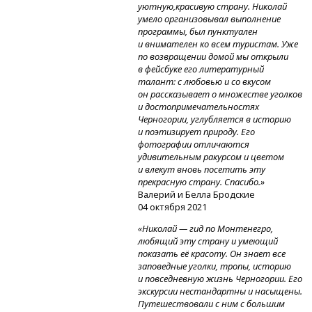
уютную,красивую страну. Николай
умело организовывал выполнение
программы, был пунктуален
и внимателен ко всем туристам. Уже
по возвращении домой мы открыли
в фейсбуке его литературный
талант: с любовью и со вкусом
он рассказывает о множестве уголков
и достопримечательностях
Черногории, углубляется в историю
и поэтизирует природу. Его
фотографии отличаются
удивительным ракурсом и цветом
и влекут вновь посетить эту
прекрасную страну. Спасибо.»
Валерий и Белла Бродские
04 октября 2021
«Николай — гид по Монтенегро,
любящий эту страну и умеющий
показать её красоту. Он знает все
заповедные уголки, тропы, историю
и повседневную жизнь Черногории. Его
экскурсии нестандартны и насыщены.
Путешествовали с ним с большим