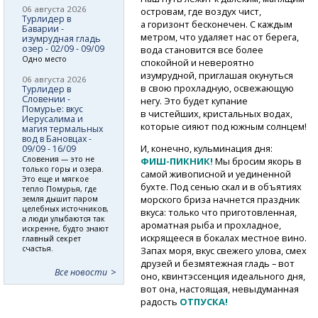
06 августа 2026
островам, где воздух чист,
Турлидер в
а горизонт бесконечен. С каждым
Баварии -
метром, что удаляет нас от берега,
изумрудная гладь
озер - 02/09 - 09/09
вода становится все более
Одно место
спокойной и невероятно
изумрудной, приглашая окунуться
06 августа 2026
в свою прохладную, освежающую
Турлидер в
Словении -
негу. Это будет купание
Помурье: вкус
в чистейших, кристальных водах,
Иерусалима и
которые сияют под южным солнцем!
магия термальных
вод в Бановцах -
И, конечно, кульминация дня:
09/09 - 16/09
Словения — это не
ФИШ-ПИКНИК!
Мы бросим якорь в
только горы и озера.
самой живописной и уединенной
Это еще и мягкое
бухте. Под сенью скал и в объятиях
тепло Помурья, где
морского бриза начнется праздник
земля дышит паром
целебных источников,
вкуса: только что приготовленная,
а люди улыбаются так
ароматная рыба и прохладное,
искренне, будто знают
искрящееся в бокалах местное вино.
главный секрет
счастья.
Запах моря, вкус свежего улова, смех
друзей и безмятежная гладь – вот
Все новости
оно, квинтэссенция идеального дня,
вот она, настоящая, невыдуманная
радость
ОТПУСКА!