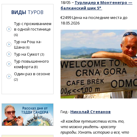
18/05 −
Турлидер в Монтенегро —
балканский шик 5*
ВИДЫ
ТУРОВ
€2499 Цена на последние места до
18.05.2026
Тур с проживанием
в одной гостинице
(6)
Тур на Рош ха-
Шана
(6)
Тур на Суккот
(3)
Тур повышенного
комфорта
(8)
Один раз в сезоне
(2)
Гид -
Николай Степанов
«В каждом путешествии есть то,
что можно увидеть- красоту
природы. Узнать историю и все, что