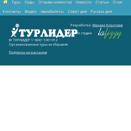
Туры
Гиды
Отзывы клиентов
Новости
Статьи
О нас
Контакты
Видео
Авиабилеты
Cовет дня
Рассказ дня
Разработка:
Михаил Коротаев
Дизайн студии
© ТУРЛИДЕР
1−800−100−012
Организованные туры из Израиля
Подписка на рассылки