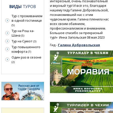
интересный, очень познавателный
и вкусный тур! И всё это, благодаря
ВИДЫ
ТУРОВ
нашему гиду Галине Добровольской,
познакомившей нас с этим
Тур с проживанием
чудесным краем. Галина пленила нас
в одной гостинице
всех своим обаянием,
(5)
профессионализмом и вниманием.
Тур на Рош ха-
Большое спасибо за прекрасный
Шана
(5)
тур!» Инна Запольская 08 мая 2023
Тур на Суккот
(3)
Гид -
Галина Добровольская
Тур повышенного
комфорта
(7)
Один раз в сезоне
(2)