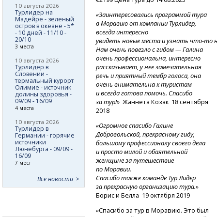
10 августа 2026
Турлидер на
«Заинтересовались программой тура
Мадейре - зеленый
в Моравию от компании Турлидер,
остров в океане - 5*
всегда интересно
- 10 дней - 11/10 -
20/10
увидеть
новые
места
и узнать
что-то
н
3 места
Нам очень повезло с гидом — Галина
очень профессиональна, интересно
10 августа 2026
рассказывает, у нее замечательная
Турлидер в
Словении -
речь и приятный тембр голоса, она
термальный курорт
очень внимательна к туристам
Олимие - источник
и всегда готова помочь. Спасибо
долины здоровья -
09/09 - 16/09
за тур!»
Жаннета Козак 18 сентября
4 места
2018
10 августа 2026
«Огромное спасибо Галине
Турлидер в
Добровольской, прекрасному гиду,
Германии - горячие
источники
большому профессионалу своего дела
Люнебурга - 09/09 -
и просто милой и обаятельной
16/09
женщине за путешествие
7 мест
по Моравии.
Спасибо также команде Тур Лидер
Все новости
за прекрасную организацию тура.»
Борис и Белла 19 октября 2019
«
Спасибо за тур в Моравию. Это был