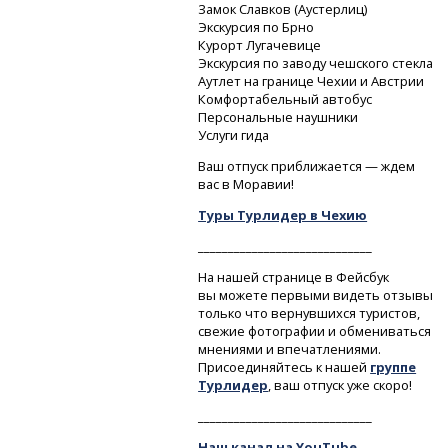
Замок Славков (Аустерлиц)
Экскурсия по Брно
Курорт Лугачевице
Экскурсия по заводу чешского стекла
Аутлет на границе Чехии и Австрии
Комфортабельный автобус
Персональные наушники
Услуги гида
Ваш отпуск приближается — ждем
вас в Моравии!
Туры Турлидер в Чехию
_____________________________
На нашей странице в Фейсбук
вы можете первыми видеть отзывы
только что вернувшихся туристов,
свежие фотографии и обмениваться
мнениями и впечатлениями.
Присоединяйтесь к нашей
группе
Турлидер
, ваш отпуск уже скоро!
_____________________________
Наш канал на YouTube