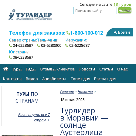
Сегодня на сайте
13 туров
Телефон для заказов:
1-800-100-012
Войти
Север страны:
Тель-Авив:
Иерусалим:
04-6228687
03-6280300
02-6228687
Юг страны:
08-6338687
Туры
Гиды
Отзывы клиентов
Новости
Статьи
О нас
Контакты
Видео
Авиабилеты
Cовет дня
Рассказ дня
Главная
>
Новости
>
ТУРЫ
ПО
18 июля 2025
СТРАНАМ
Турлидер
Развернуть все 7
в Моравии —
стран
солнце
Аустерлица —