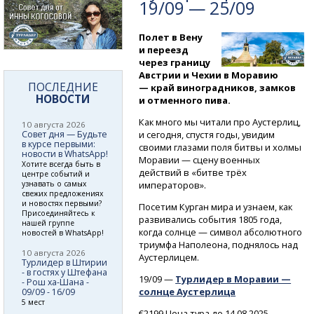
19/09 — 25/09
Полет в Вену
и переезд
через границу
Австрии и Чехии в Моравию
ПОСЛЕДНИЕ
— край виноградников, замков
НОВОСТИ
и отменного пива.
Как много мы читали про Аустерлиц,
10 августа 2026
Совет дня — Будьте
и сегодня, спустя годы, увидим
в курсе первыми:
своими глазами поля битвы и холмы
новости в WhatsApp!
Моравии — сцену военных
Хотите всегда быть в
действий в «битве трёх
центре событий и
узнавать о самых
императоров».
свежих предложениях
и новостях первыми?
Посетим Курган мира и узнаем, как
Присоединяйтесь к
развивались события 1805 года,
нашей группе
когда солнце — символ абсолютного
новостей в WhatsApp!
триумфа Наполеона, поднялось над
10 августа 2026
Аустерлицем.
Турлидер в Штирии
- в гостях у Штефана
19/09 —
Турлидер в Моравии —
- Рош ха-Шана -
солнце Аустерлица
09/09 - 16/09
5 мест
€2199 Цена тура до 14.08.2025