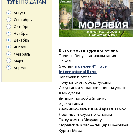
ТУРЫ
ПО ДАТАМ
Август
Сентябрь
Октябрь
Ноябрь
Декабрь
Январь
В стоимость тура включено:
Февраль
Полет в Вену — авиакомпания
Март
ЭльАль
6 ночей
в отеле 4* Hotel
Апрель
International Brno
Завтраки в отеле
Полупансион: обеды/ужины
Дегустация моравских вин на ужине
в Микулове
Винный погреб в Зноймо
и дегустация
Ледницко-Вальтицкий
ареал: замок
Леднице и круиз по каналам
Экскурсия по Микулову
Моравский Крас — пещера Пункевна
Курган Мира