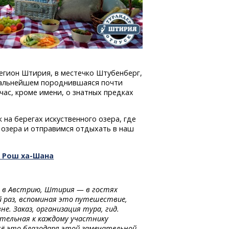
егион Штирия, в местечко Штубенберг,
 дальнейшем породнившаяся почти
час, кроме имени, о знатных предках
на берегах искуственного озера, где
ь озера и отправимся отдыхать в наш
— Рош ха-Шана
р в Австрию, Штирия — в гостях
 раз, вспоминая это путешествие,
не. Заказ, организация тура, гид.
ательная к каждому участнику
сё это благодаря этой замечательной