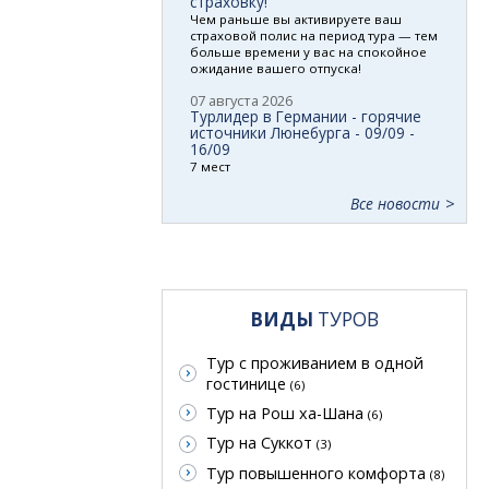
страховку!
Чем раньше вы активируете ваш
страховой полис на период тура — тем
больше времени у вас на спокойное
ожидание вашего отпуска!
07 августа 2026
Турлидер в Германии - горячие
источники Люнебурга - 09/09 -
16/09
7 мест
Все новости
ВИДЫ
ТУРОВ
Тур с проживанием в одной
гостинице
(6)
Тур на Рош ха-Шана
(6)
Тур на Суккот
(3)
Тур повышенного комфорта
(8)