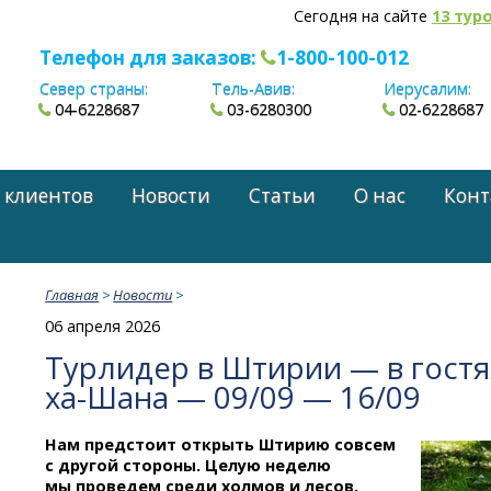
Сегодня на сайте
13 тур
Телефон для заказов:
1-800-100-012
Север страны:
Тель-Авив:
Иерусалим:
04-6228687
03-6280300
02-6228687
 клиентов
Новости
Статьи
О нас
Конт
Главная
>
Новости
>
06 апреля 2026
Турлидер в Штирии — в гост
ха-Шана
— 09/09 — 16/09
Нам предстоит открыть Штирию совсем
с другой стороны. Целую неделю
мы проведем среди холмов и лесов,