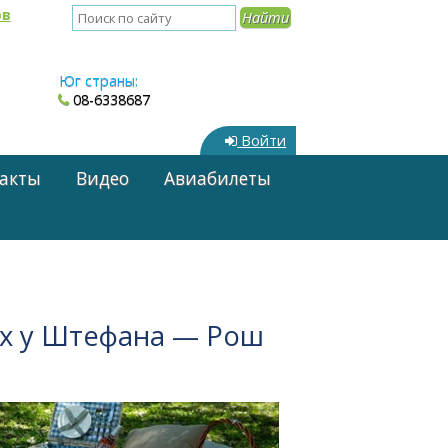
ов
Юг страны:
08-6338687
Войти
акты
Видео
Авиабилеты
ях у Штефана — Рош