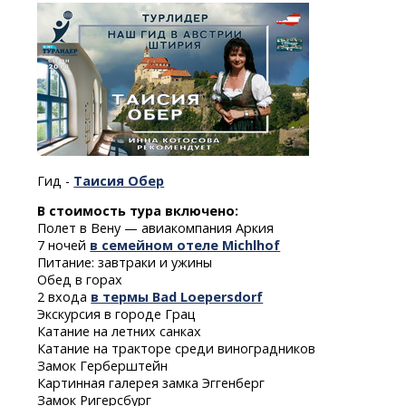
Гид -
Таисия Обер
В стоимость тура включено:
Полет в Вену — авиакомпания Аркия
7 ночей
в семейном отеле Michlhof
Питание: завтраки и ужины
Обед в горах
2 входа
в термы Bad Loepersdorf
Экскурсия в городе Грац
Катание на летних санках
Катание на тракторе среди виноградников
Замок Герберштейн
Картинная галерея замка Эггенберг
Замок Ригерсбург