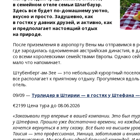
в семейном отеле семьи Шлагбауэр.
Здесь все будет
по-домашнему
уютно,
вкусно и просто. Задушевно, как
в гостях у давних друзей, и активно, как
и предполагает настоящий отдых
на природе.
После приземления в аэропорту Вены мы отправимся в р
где зародилась одноименная австрийская династия, в
со всеми королевскими семействами Европы. Однако сей
мало что напоминает.
Штубенберг-ам-Зее
— это небольшой курортный поселок 
все располагает к приятному отдыху. Прогуляемся вдол
отель.
09/09 —
Турлидер в Штирии — в гостях у Штефана 
€2199 Цена тура до 08.06.2026
«Заказывали тур впервые в вашей компании. Это был ту
у Штефана. Прошло уже достаточно времени, но каждый
хочется вернуться в эту сказку. Всё было на высшем уров
Таисия — это профессионал, Умница, заботливая и вним
путешествия. Мы все были одной большой командой. И в