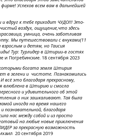
фирме! Успехов всем вам в дальнейшей
и вдруг к тебе приходит ЧУДО!!! Это-
 чистый воздух, ощущение,что здесь
красавица, умница, очень заботливая
руппу. Мы путешествовали с внуками(11
и взрослым и детям, но Таисия
гиды! Тур: Турлидер
в Штирии-в
гостях
е и Погребинские. 18 сентября 2023
, которыми богата земля Штирия
ет в зелени и чистоте. Познакомились
И всё это благодаря прекрасному,
ая влюблена в Штирию и смогла
тересного и удивительного об этой
атления о них зашкаливают. Тая была
 мамой иногда на время нашего
 и познавательной, благодаря
ила нас между собой и из просто
 готовый на любые новые приключения
РЛИДЕР за прекрасную возможность
ихаил 20 сентября 2019