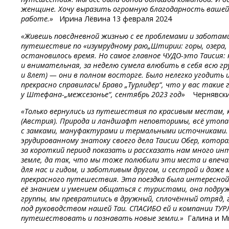
женщине. Хочу выразить огромную благодарность вашей 
работе.»
Ирина Лёвина 13 февраля 2024
«Живешь повсдневной жизнью с ее проблемами и заботами 
путешествие по «изумрудному раю„Штирии: горы, озера,
остановилось время. Но самое главное
ЧУДО-это
Таисия: 
и внимательная, за неделю сумела влюбить в себя всю г
и 8лет) — они в полном восторге. Было нелегко угодить 
прекрасно справилась! Браво „Турлидер“, что у вас такие 
у Штефана-„межсезонье“,
сентябрь 2023 год»
Чернявски
«Только вернулись из путешествия по красивым местам
(Австрия). Природа и ландшафт неповторимы, всё утопа
с замками, мануфактурами и термальными источниками. 
эрудированному знатоку своего дела Таисии Обер, котор
за короткий период показать и рассказать нам много ин
земле, да так, что мы тоже полюбили эти места и впеч
для нас и гидом, и заботливым другом, и сестрой и даже
прекрасного путешествия. Эта поездка была интересной
её знанием и умением общаться с туристами, она подруж
группы, мы превратились в дружный, сплочённый отряд,
под руководством нашей Таи. СПАСИБО ей и компании ТУ
путешествовать и познавать новые земли.»
Галина и М