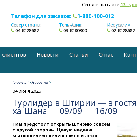
Сегодня на сайте
13 тур
Телефон для заказов:
1-800-100-012
Север страны:
Тель-Авив:
Иерусалим:
04-6228687
03-6280300
02-6228687
 клиентов
Новости
Статьи
О нас
Конт
Главная
>
Новости
>
04 июня 2026
Турлидер в Штирии — в гост
ха-Шана
— 09/09 — 16/09
Нам предстоит открыть Штирию совсем
с другой стороны. Целую неделю
мы проведем среди холмов и лесов,