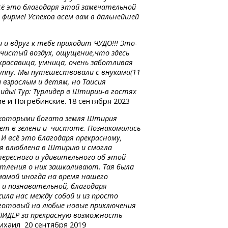
сё это благодаря этой замечательной
фирме! Успехов всем вам в дальнейшей
и вдруг к тебе приходит ЧУДО!!! Это-
 чистый воздух, ощущение,что здесь
красавица, умница, очень заботливая
руппу. Мы путешествовали с внуками(11
и взрослым и детям, но Таисия
гиды! Тур: Турлидер
в Штирии-в
гостях
е и Погребинские. 18 сентября 2023
, которыми богата земля Штирия
ет в зелени и чистоте. Познакомились
И всё это благодаря прекрасному,
ая влюблена в Штирию и смогла
тересного и удивительного об этой
атления о них зашкаливают. Тая была
 мамой иногда на время нашего
 и познавательной, благодаря
ила нас между собой и из просто
 готовый на любые новые приключения
РЛИДЕР за прекрасную возможность
ихаил 20 сентября 2019