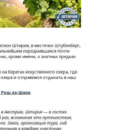
егион Штирия, в местечко Штубенберг,
 дальнейшем породнившаяся почти
час, кроме имени, о знатных предках
на берегах искуственного озера, где
ь озера и отправимся отдыхать в наш
— Рош ха-Шана
р в Австрию, Штирия — в гостях
 раз, вспоминая это путешествие,
не. Заказ, организация тура, гид.
ательная к каждому участнику