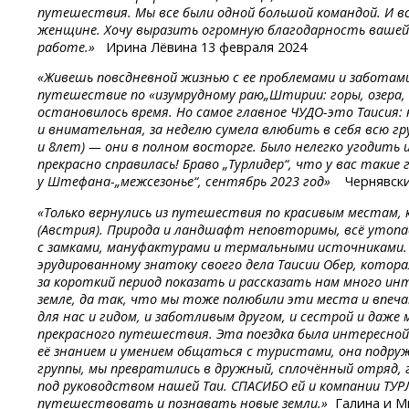
путешествия. Мы все были одной большой командой. И в
женщине. Хочу выразить огромную благодарность вашей 
работе.»
Ирина Лёвина 13 февраля 2024
«Живешь повсдневной жизнью с ее проблемами и заботами 
путешествие по «изумрудному раю„Штирии: горы, озера,
остановилось время. Но самое главное
ЧУДО-это
Таисия: 
и внимательная, за неделю сумела влюбить в себя всю г
и 8лет) — они в полном восторге. Было нелегко угодить 
прекрасно справилась! Браво „Турлидер“, что у вас такие 
у Штефана-„межсезонье“,
сентябрь 2023 год»
Чернявски
«Только вернулись из путешествия по красивым местам
(Австрия). Природа и ландшафт неповторимы, всё утопа
с замками, мануфактурами и термальными источниками. 
эрудированному знатоку своего дела Таисии Обер, котор
за короткий период показать и рассказать нам много ин
земле, да так, что мы тоже полюбили эти места и впеч
для нас и гидом, и заботливым другом, и сестрой и даже
прекрасного путешествия. Эта поездка была интересной
её знанием и умением общаться с туристами, она подруж
группы, мы превратились в дружный, сплочённый отряд,
под руководством нашей Таи. СПАСИБО ей и компании ТУ
путешествовать и познавать новые земли.»
Галина и М