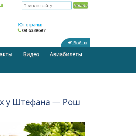
ов
Юг страны:
08-6338687
Войти
акты
Видео
Авиабилеты
ях у Штефана — Рош