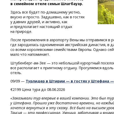
в семейном отеле семьи Шлагбауэр.
Здесь все будет
по-домашнему
уютно,
вкусно и просто. Задушевно, как в гостях
у давних друзей, и активно, как
и предполагает настоящий отдых
на природе.
После приземления в аэропорту Вены мы отправимся в р
где зародилась одноименная австрийская династия, в
со всеми королевскими семействами Европы. Однако сей
мало что напоминает.
Штубенберг-ам-Зее
— это небольшой курортный поселок 
все располагает к приятному отдыху. Прогуляемся вдол
отель.
09/09 —
Турлидер в Штирии — в гостях у Штефана 
€2199 Цена тура до 08.06.2026
«Заказывали тур впервые в вашей компании. Это был ту
у Штефана. Прошло уже достаточно времени, но каждый
хочется вернуться в эту сказку. Всё было на высшем уров
Таисия — это профессионал, Умница, заботливая и вним