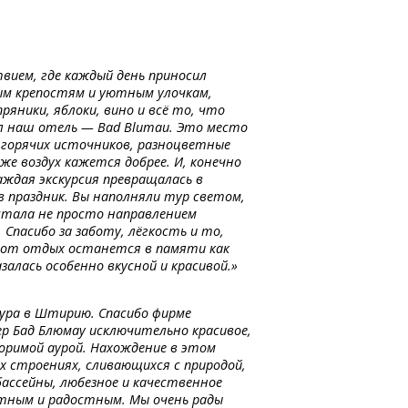
ием, где каждый день приносил
ным крепостям и уютным улочкам,
ряники, яблоки, вино и всё то, что
л наш отель — Bad Blumau. Это место
 горячих источников, разноцветные
аже воздух кажется добрее. И, конечно
каждая экскурсия превращалась в
в праздник. Вы наполняли тур светом,
стала не просто направлением
 Спасибо за заботу, лёгкость и то,
тот отдых останется в памяти как
азалась особенно вкусной и красивой.»
тура в Штирию. Спасибо фирме
ер Бад Блюмау исключительно красивое,
оримой аурой. Нахождение в этом
х строениях, сливающихся с природой,
ассейны, любезное и качественное
ртным и радостным. Мы очень рады