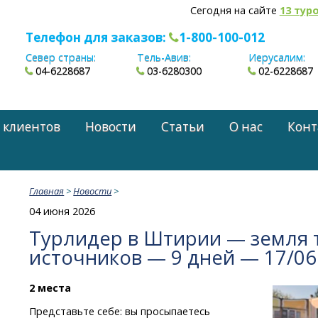
Сегодня на сайте
13 тур
Телефон для заказов:
1-800-100-012
Север страны:
Тель-Авив:
Иерусалим:
04-6228687
03-6280300
02-6228687
 клиентов
Новости
Статьи
О нас
Конт
Главная
>
Новости
>
04 июня 2026
Турлидер в Штирии — земля
источников — 9 дней — 17/06
2 места
Представьте себе: вы просыпаетесь