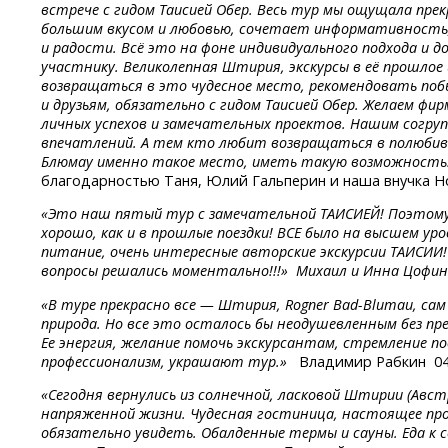
встрече с гидом Таисией Обер. Весь тур мы ощущала пре
большим вкусом и любовью, сочетает информативность,
и радости. Всё это на фоне индивидуального подхода и
участнику. Великолепная Штирия, экскурсы в её прошлое
возвращаться в это чудесное место, рекомендовать поб
и друзьям, обязательно с гидом Таисией Обер. Желаем фи
личных успехов и замечательных проектов. Нашим согру
впечатлений. А тем кто любит возвращаться в полюбивш
Блюмау именно такое место, иметь такую возможность. 
благодарностью Таня, Юлий Гальперин и наша внучка Н
«
Это наш пятый тур с замечательной ТАИСИЕЙ! Поэтому
хорошо, как и в прошлые поездки! ВСЕ было на высшем ур
питание, очень интересные авторские экскурсии ТАИСИИ!
вопросы решались моментально!!!» Михаил и Инна Цофин
«В туре прекрасно все — Штирия, Rogner
Bad-Blumau,
са
природа. Но все это осталось бы неодушевленным без пр
Ее энергия, желание помочь экскурсантам, стремление п
профессионализм, украшают тур.»
Владимир Рабкин 04
«Сегодня вернулись из солнечной, ласковой Штирии (Авст
напряженной жизни. Чудесная гостиница, настоящее про
обязательно увидеть. Обалденные термы и сауны. Еда к 