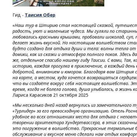
Гид -
Таисия
Обер
«Наш тур в Штирию стал настоящей сказкой, путешеств
радость, уют и маленькие чудеса. Мы гуляли по старин
любовались красными крышами, пробовали шоколад, суп, п
делает жизнь вкусной. Но настоящим волшебством ста
будто создано для отдыха души и тела: волны тепла от
домики, как из сказки и атмосфера полного покоя. Здесь д
же, отдельное спасибо нашему гиду Таисии. С вами, Тая, 
историю, каждая прогулка в приключение, а каждый день 
добротой, вниманием и юмором. Благодаря вам Штирия 
на карте, а местом, куда хочется возвращаться сердцем.
что вы создаёте вокруг себя настоящее волшебство. Э
время, когда не болела голова, душа улыбалась, а жизнь к
Лариса Карасиков 21 октября 2025
«Мы несколько дней назад вернулись из замечательного 
«Турлидер» за его превосходную организацию. Отель Рогн
удобное во всех отношениях место для отдыха с неповт
творении архитектора Хундертвассера, в этих сказочны
это погружение в волшебство. Прекрасные термальные б
обслуживание и вкусное меню сделали нам отдых комфо