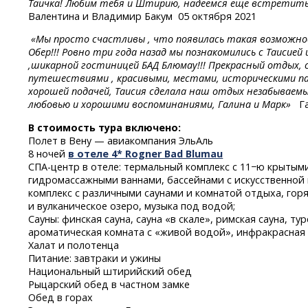
Таичка! Любим тебя и Штирию, надеемся еще встретиться.
Валентина и Владимир Бакум 05 октября 2021
«Мы просто счастливы , что появилась такая возможнос
Обер!!! Ровно три года назад мы познакомились с Таиси
,шикарной гостиницей БАД Блюмау!!! Прекрасный отдых, 
путешествиями , красивыми, местами, историческими па
хорошей подачей, Таисия сделала наш отдых незабываемым
любовью и хорошими воспоминаниями, Галина и Марк»
Га
В стоимость тура включено:
Полет в Вену — авиакомпания ЭльАль
8 ночей
в отеле 4* Rogner Bad Blumau
СПА-центр
в отеле: термальный комплекс с 11−ю крытым
гидромассажными ваннами, бассейнами с искусственной
комплекс с различными саунами и комнатой отдыха, го
и вулканическое озеро, музыка под водой;
Сауны: финская сауна, сауна «в скале», римская сауна, ту
ароматическая комната с «живой водой», инфракрасная
Халат и полотенца
Питание: завтраки и ужины
Национальный штирийский обед
Рыцарский обед в частном замке
Обед в горах