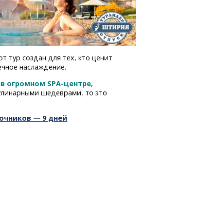
т тур создан для тех, кто ценит
ечное наслаждение.
ы
в огромном
SPA-центре
,
улинарными шедеврами, то это
очников — 9 дней