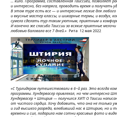
… кило. Программа, составленная Таиссией, позволяет р
и интересно, без напряга, проводить время и получать 
В этом туре есть все — и интересные легкие для любого 
и вкусные мастер классы, и шикарные термы, и воздух, 
сумела сделать тур таким уютным, приятным и комфор
И конечно же спасибо Таиссии за всякие приятные мелочи
любовью баловала все 7 дней.»
Рита
12 мая 2022
«С Турлидером путешествовали в 6−й раз. Это всегда ко
программы. Хундервасер привлекал, но чем интересна Шт
Хундервасер + Штирия — получился ХИТ! О Таисии написа
от чистого сердца. Хочу добавить, что она не только у
и гид высшего разряда, влюбивший нас в Штирию, но и 
времени и сил, подарила нам сотни красивых фото и вид