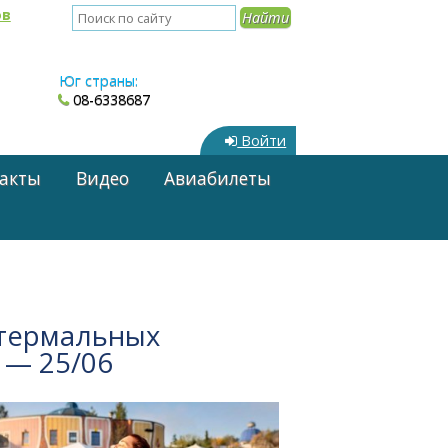
ов
Юг страны:
08-6338687
Войти
акты
Видео
Авиабилеты
 термальных
 — 25/06