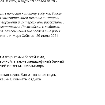
 И гиду, и туру 10 баллов из 10.»
ть попасть к такому гиду как Таисия
ей и замечательным местом в Штирии
с вкусными и интересными рассказами ,
мятниками! По хозяйски, с любовью,
. Без сомнения мы поедем ещё раз! С
лина и Марк Хейфец 26 июля 2021
и и открытыми бассейнами,
 волной, а также ландшафтный банный
рячий источник «Мельхиор»
рецкая сауна, био и травяная сауны,
 кабина, комнаты отдыха