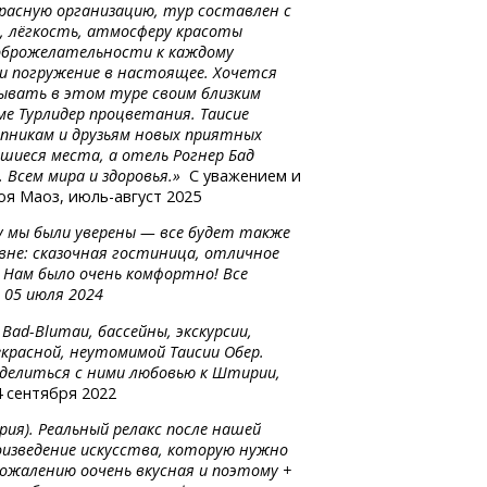
красную организацию, тур составлен с
 лёгкость, атмосферу красоты
 доброжелательности к каждому
 и погружение в настоящее. Хочется
ывать в этом туре своим близким
рме Турлидер процветания. Таисие
ппникам и друзьям новых приятных
иеся места, а отель Рогнер Бад
Всем мира и здоровья.»
С уважением и
оя Маоз,
июль-август
2025
 мы были уверены — все будет также
овне: сказочная гостиница, отличное
 Нам было очень комфортно! Все
 05 июля 2024
м
Bad-Blumau,
бассейны, экскурсии,
екрасной, неутомимой Таисии Обер.
оделиться с ними любовью к Штирии,
 сентября 2022
рия). Реальный релакс после нашей
изведение искусства, которую нужно
сожалению оочень вкусная и поэтому +