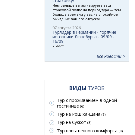
страховку!
Чем раньше вы активируете ваш
страховой полис на период тура — тем
больше времени у вас на спокойное
ожидание вашего отпуска!
07 августа 2026
Турлидер в Германии - горячие
источники Люнебурга - 09/09 -
16/09
7 мест
Все новости
ВИДЫ
ТУРОВ
Тур с проживанием в одной
гостинице
(6)
Тур на Рош ха-Шана
(6)
Тур на Суккот
(3)
Тур повышенного комфорта
(8)