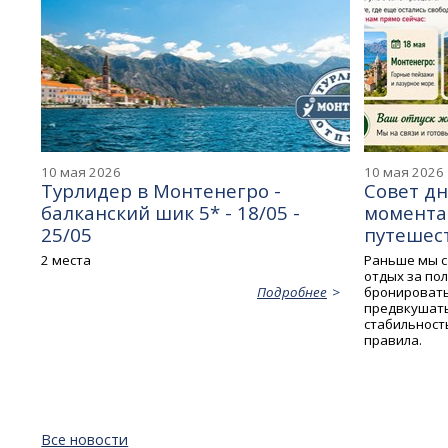
10 мая 2026
10 мая 2026
Турлидер в Монтенегро -
Совет дн
балканский шик 5* - 18/05 -
момента
25/05
путешес
2 места
Раньше мы с
отдых за по
бронировать
Подробнее
предвкушать
стабильность
правила.
Все новости