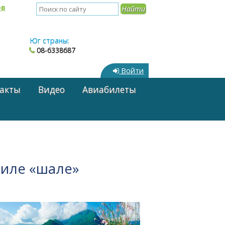
ов
Юг страны:
08-6338687
Войти
акты
Видео
Авиабилеты
тиле «шале»