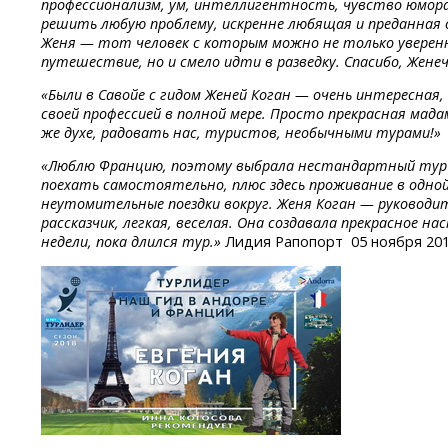
профессионализм, ум, интеллигентность, чувство юмора
решить любую проблему, искренне любящая и преданная св
Женя — тот человек с которым можно не только уверен
путешествие, но и смело идти в разведку. Спасибо, Женеч
«Были в Савойе с гидом Женей Коган — очень интересная,
своей профессией в полной мере. Просто прекрасная мад
же духе, радовать нас, туристов, необычными турами!»
«Люблю Францию, поэтому выбрала нестандартный тур 
поехать самостоятельно, плюс здесь проживание в одной
неутомительные поездки вокруг. Женя Коган — руководи
рассказчик, легкая, веселая. Она создавала прекрасное н
недели, пока длился тур.»
Лидия Рапопорт 05 ноября 20