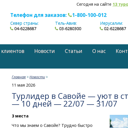
Сегодня на сайте
13 тур
Телефон для заказов:
1-800-100-012
Север страны:
Тель-Авив:
Иерусалим:
04-6228687
03-6280300
02-6228687
 клиентов
Новости
Статьи
О нас
Конт
Главная
>
Новости
>
11 мая 2026
Турлидер в Савойе — уют в с
— 10 дней — 22/07 — 31/07
3 места
Что мы знаем о Савойе? Трудно быстро