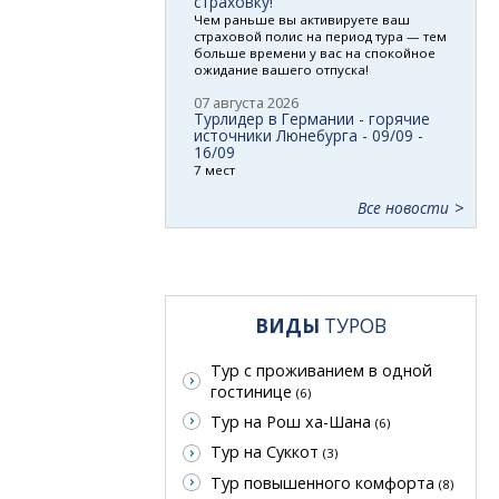
страховку!
Чем раньше вы активируете ваш
страховой полис на период тура — тем
больше времени у вас на спокойное
ожидание вашего отпуска!
07 августа 2026
Турлидер в Германии - горячие
источники Люнебурга - 09/09 -
16/09
7 мест
Все новости
ВИДЫ
ТУРОВ
Тур с проживанием в одной
гостинице
(6)
Тур на Рош ха-Шана
(6)
Тур на Суккот
(3)
Тур повышенного комфорта
(8)