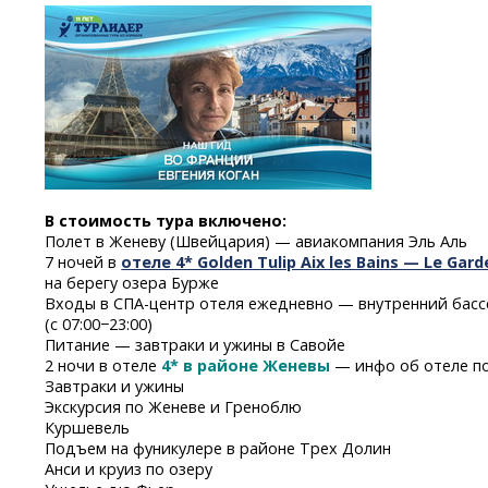
В стоимость тура включено:
Полет в Женеву (Швейцария) — авиакомпания Эль Аль
7 ночей в
отеле 4* Golden Tulip Aix les Bains — Le Gar
на берегу озера Бурже
Входы
в СПА-центр
отеля ежедневно — внутренний бассе
(с 07:00−23:00)
Питание — завтраки и ужины в Савойе
2 ночи в отеле
4* в районе Женевы
— инфо об отеле п
Завтраки и ужины
Экскурсия по Женеве и Греноблю
Куршевель
Подъем на фуникулере в районе Трех Долин
Анси и круиз по озеру