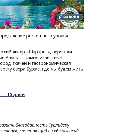
определение роскошного уровня
шеский ликер «Шартрез», перчатки
кие Альпы — самые известные
город ткачей и гастрономическая
 берегу озера Бурже, где мы будем жить
 — 10 дней
ыразить благодарность Турлидеру
 человек, сочетающий в себе высокий