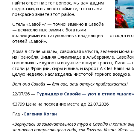
найти ответ на этот вопрос, мы вам дадим
подсказки, и вы легко поймете, что и сами
прекрасно знаете этот район.
Отель «Савой»? — точно! Именно в Савойе
— великолепные замки с богатыми
коллекциями их титулованных владельцев — отсюда и 
отелей «Савой».
Дома в стиле «шале», савойская капуста, зеленый мона
из Гренобля, Зимняя Олимпиада в Альбервилле, Савойс
горнолыжные курорты и лучшие в мире трассы, Лион — 
столица Франции, сыры и вина, и курорт Aix les Bains на
целую неделю, наслаждаясь чистотой горного воздуха.
Вот она Савойя — для вас, ваш отпуск приближается!
22/07/26 —
Турлидер в Савойе — уют в стиле «шале»
€3799 Цена на последние места до 22.07.2026
Гид -
Евгения Коган
«Вернулись из замечательного тура в Савойю и хотим в
за такого потрясающего гида, как Евгения Коган. Женя —