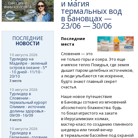
и магия
термальных вод
в Бановцах —
23/06 — 30/06
ПОСЛЕДНИЕ
Последние
НОВОСТИ
места
Словения — это
10 августа 2026
Турлидер на
не только горы и озера. Это еще
Мадейре - зеленый
и мягкое тепло Помурья, где земля
остров в океане - 5*
дышит паром целебных источников,
- 10 дней - 11/10 -
а люди улыбаются так искренне,
20/10
3 места
будто знают главный секрет
счастья.
10 августа 2026
Турлидер в
Наше новое путешествие
Словении -
в Бановцы соткано из мгновений
термальный курорт
Олимие - источник
абсолютного блаженства: будь
долины здоровья -
то бокал игристого на закате
09/09 - 16/09
в Иерусалимских холмах,
4 места
мастер-класс
по созданию глиняного
10 августа 2026
шедевра или тихий вечер
Турлидер в
в термальном бассейне под охраной
Германии - горячие