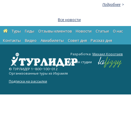
Подробнее
Все новости
Туры
Гиды
Отзывы клиентов
Новости
Статьи
О нас
Контакты
Видео
Авиабилеты
Cовет дня
Рассказ дня
Разработка:
Михаил Коротаев
Дизайн студии
© ТУРЛИДЕР
1−800−100−012
Организованные туры из Израиля
Подписка на рассылки