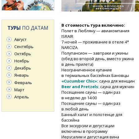
В стоимость тура включено:
ТУРЫ
ПО ДАТАМ
Полет в Любляну — авиакомпания
ISRAIR
Август
7 ночей — проживание в отеле 4*
Сентябрь
NARCIZA
Полупансион — завтраки и ужины
Октябрь
(обед во второй день, вместо ужина
Ноябрь
в день прилета)
Декабрь
Неограниченное купание
Январь
в термальных бассейнах Бановцы
«Cucumber Chic»:
сауна для женщин
Февраль
Beer and Pretzels:
сауна для мужчин
Март
Посещение сауны — один раз
Апрель
в неделю до 14:00
Посещение сауны — один раз
в любой день
Банный халат и полотенце для
бассейна
Все экскурсии и дегустации
включены в программу
Иерусалим и дегустация вина