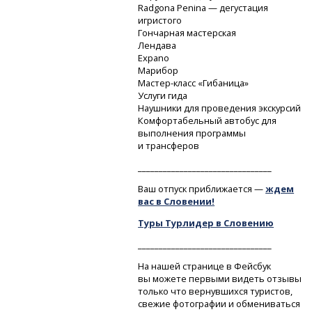
Radgona Penina — дегустация
игристого
Гончарная мастерская
Лендава
Expano
Марибор
Мастер-класс
«Гибаница»
Услуги гида
Наушники для проведения экскурсий
Комфортабельный автобус для
выполнения программы
и трансферов
________________________________
Ваш отпуск приближается —
ждем
вас в Словении!
Туры Турлидер в Словению
________________________________
На нашей странице в Фейсбук
вы можете первыми видеть отзывы
только что вернувшихся туристов,
свежие фотографии и обмениваться