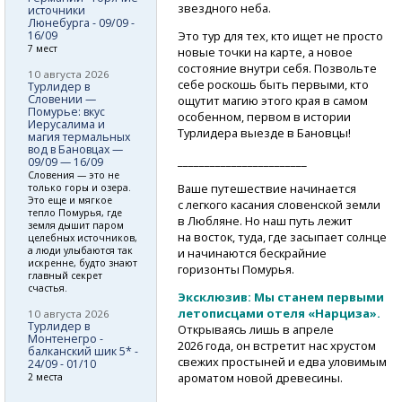
звездного неба.
источники
Люнебурга - 09/09 -
16/09
Это тур для тех, кто ищет не просто
7 мест
новые точки на карте, а новое
состояние внутри себя. Позвольте
10 августа 2026
себе роскошь быть первыми, кто
Турлидер в
Словении —
ощутит магию этого края в самом
Помурье: вкус
особенном, первом в истории
Иерусалима и
Турлидера выезде в Бановцы!
магия термальных
вод в Бановцах —
________________________
09/09 — 16/09
Словения — это не
Ваше путешествие начинается
только горы и озера.
Это еще и мягкое
с легкого касания словенской земли
тепло Помурья, где
в Любляне. Но наш путь лежит
земля дышит паром
на восток, туда, где засыпает солнце
целебных источников,
а люди улыбаются так
и начинаются бескрайние
искренне, будто знают
горизонты Помурья.
главный секрет
счастья.
Эксклюзив: Мы станем первыми
летописцами отеля «Нарциза».
10 августа 2026
Турлидер в
Открываясь лишь в апреле
Монтенегро -
2026 года, он встретит нас хрустом
балканский шик 5* -
свежих простыней и едва уловимым
24/09 - 01/10
ароматом новой древесины.
2 места