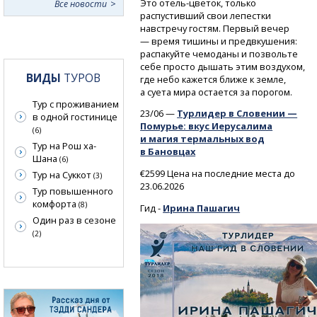
Это
отель-цветок,
только
Все новости
распустивший свои лепестки
навстречу гостям. Первый вечер
— время тишины и предвкушения:
распакуйте чемоданы и позвольте
себе просто дышать этим воздухом,
ВИДЫ
ТУРОВ
где небо кажется ближе к земле,
а суета мира остается за порогом.
Тур с проживанием
23/06 —
Турлидер в Словении —
в одной гостинице
Помурье: вкус Иерусалима
(6)
и магия термальных вод
Тур на Рош ха-
в Бановцах
Шана
(6)
€2599 Цена на последние места до
Тур на Суккот
(3)
23.06.2026
Тур повышенного
комфорта
(8)
Гид -
Ирина Пашагич
Один раз в сезоне
(2)