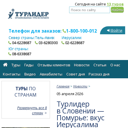
Сегодня на сайте
13 туров
Телефон для заказов:
1-800-100-012
Войти
Север страны:
Тель-Авив:
Иерусалим:
04-6228687
03-6280300
02-6228687
Юг страны:
08-6338687
Туры
Гиды
Отзывы клиентов
Новости
Статьи
О нас
Контакты
Видео
Авиабилеты
Cовет дня
Рассказ дня
Главная
>
Новости
>
ТУРЫ
ПО
05 апреля 2026
СТРАНАМ
Турлидер
Развернуть все 8
в Словении —
стран
Помурье: вкус
Иерусалима