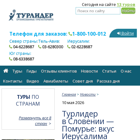
Сегодня на сайте
13 туров
Телефон для заказов:
1-800-100-012
Войти
Север страны:
Тель-Авив:
Иерусалим:
04-6228687
03-6280300
02-6228687
Юг страны:
08-6338687
Туры
Гиды
Отзывы клиентов
Новости
Статьи
О нас
Контакты
Видео
Авиабилеты
Cовет дня
Рассказ дня
Главная
>
Новости
>
ТУРЫ
ПО
10 мая 2026
СТРАНАМ
Турлидер
Развернуть все 8
в Словении —
стран
Помурье: вкус
Иерусалима