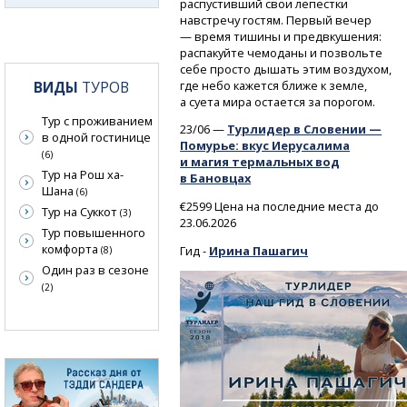
распустивший свои лепестки
навстречу гостям. Первый вечер
— время тишины и предвкушения:
распакуйте чемоданы и позвольте
себе просто дышать этим воздухом,
где небо кажется ближе к земле,
ВИДЫ
ТУРОВ
а суета мира остается за порогом.
Тур с проживанием
23/06 —
Турлидер в Словении —
в одной гостинице
Помурье: вкус Иерусалима
(6)
и магия термальных вод
Тур на Рош ха-
в Бановцах
Шана
(6)
€2599 Цена на последние места до
Тур на Суккот
(3)
23.06.2026
Тур повышенного
комфорта
Гид -
Ирина Пашагич
(8)
Один раз в сезоне
(2)