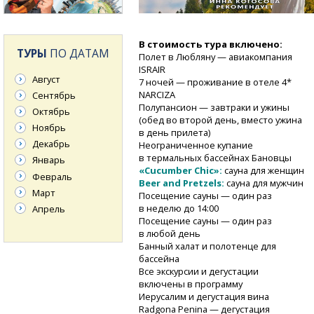
В стоимость тура включено:
ТУРЫ
ПО ДАТАМ
Полет в Любляну — авиакомпания
ISRAIR
Август
7 ночей — проживание в отеле 4*
NARCIZA
Сентябрь
Полупансион — завтраки и ужины
Октябрь
(обед во второй день, вместо ужина
Ноябрь
в день прилета)
Декабрь
Неограниченное купание
в термальных бассейнах Бановцы
Январь
«Cucumber Chic»:
сауна для женщин
Февраль
Beer and Pretzels:
сауна для мужчин
Март
Посещение сауны — один раз
в неделю до 14:00
Апрель
Посещение сауны — один раз
в любой день
Банный халат и полотенце для
бассейна
Все экскурсии и дегустации
включены в программу
Иерусалим и дегустация вина
Radgona Penina — дегустация