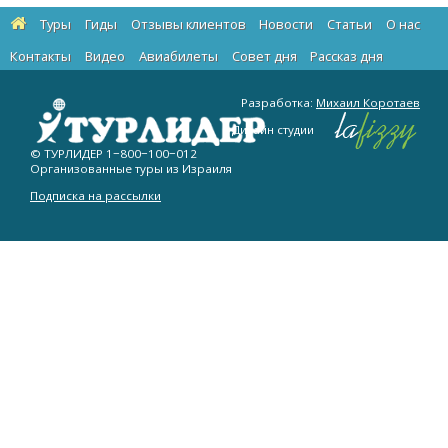
Туры
Гиды
Отзывы клиентов
Новости
Статьи
О нас
Контакты
Видео
Авиабилеты
Cовет дня
Рассказ дня
Разработка:
Михаил Коротаев
Дизайн студии
© ТУРЛИДЕР
1−800−100−012
Организованные туры из Израиля
Подписка на рассылки