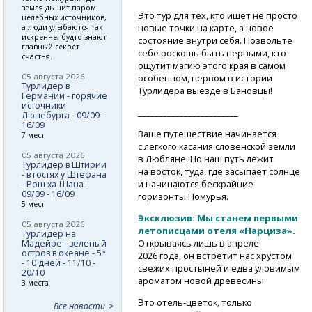
земля дышит паром
Это тур для тех, кто ищет не просто
целебных источников,
новые точки на карте, а новое
а люди улыбаются так
искренне, будто знают
состояние внутри себя. Позвольте
главный секрет
себе роскошь быть первыми, кто
счастья.
ощутит магию этого края в самом
05 августа 2026
особенном, первом в истории
Турлидер в
Турлидера выезде в Бановцы!
Германии - горячие
источники
________________________
Люнебурга - 09/09 -
16/09
Ваше путешествие начинается
7 мест
с легкого касания словенской земли
05 августа 2026
в Любляне. Но наш путь лежит
Турлидер в Штирии
на восток, туда, где засыпает солнце
- в гостях у Штефана
и начинаются бескрайние
- Рош ха-Шана -
09/09 - 16/09
горизонты Помурья.
5 мест
Эксклюзив: Мы станем первыми
05 августа 2026
летописцами отеля «Нарциза».
Турлидер на
Открываясь лишь в апреле
Мадейре - зеленый
остров в океане - 5*
2026 года, он встретит нас хрустом
- 10 дней - 11/10 -
свежих простыней и едва уловимым
20/10
ароматом новой древесины.
3 места
Это
отель-цветок,
только
Все новости