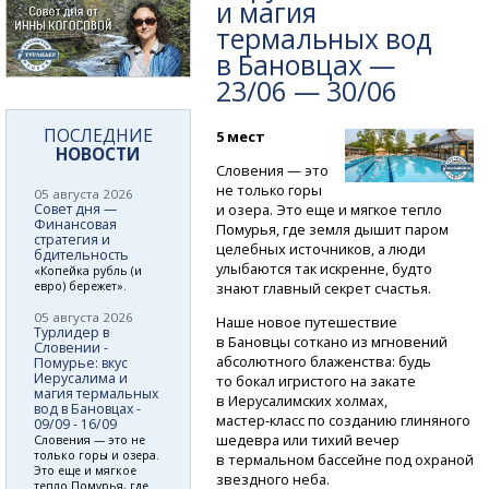
и магия
термальных вод
в Бановцах —
23/06 — 30/06
ПОСЛЕДНИЕ
5 мест
НОВОСТИ
Словения — это
не только горы
05 августа 2026
Совет дня —
и озера. Это еще и мягкое тепло
Финансовая
Помурья, где земля дышит паром
стратегия и
целебных источников, а люди
бдительность
улыбаются так искренне, будто
«Копейка рубль (и
евро) бережет».
знают главный секрет счастья.
05 августа 2026
Наше новое путешествие
Турлидер в
в Бановцы соткано из мгновений
Словении -
абсолютного блаженства: будь
Помурье: вкус
Иерусалима и
то бокал игристого на закате
магия термальных
в Иерусалимских холмах,
вод в Бановцах -
мастер-класс
по созданию глиняного
09/09 - 16/09
шедевра или тихий вечер
Словения — это не
только горы и озера.
в термальном бассейне под охраной
Это еще и мягкое
звездного неба.
тепло Помурья, где