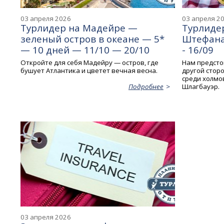
03 апреля 2026
03 апреля 2
Турлидер на Мадейре —
Турлидер
зеленый остров в океане — 5*
Штефана 
— 10 дней — 11/10 — 20/10
- 16/09
Откройте для себя Мадейру — остров, где
Нам предсто
бушует Атлантика и цветет вечная весна.
другой стор
среди холмов
Шлагбауэр.
Подробнее
03 апреля 2026