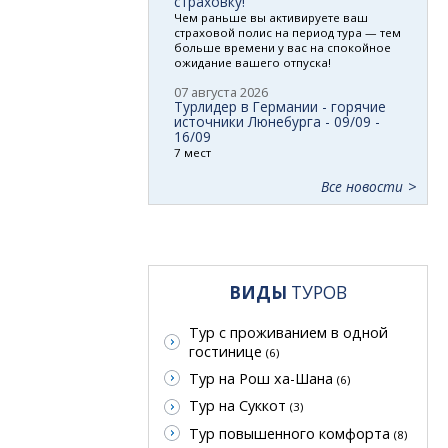
страховку!
Чем раньше вы активируете ваш
страховой полис на период тура — тем
больше времени у вас на спокойное
ожидание вашего отпуска!
07 августа 2026
Турлидер в Германии - горячие
источники Люнебурга - 09/09 -
16/09
7 мест
Все новости
ВИДЫ
ТУРОВ
Тур с проживанием в одной
гостинице
(6)
Тур на Рош ха-Шана
(6)
Тур на Суккот
(3)
Тур повышенного комфорта
(8)