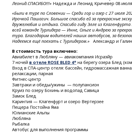
Леонид.СПАСИБО!!!»
Надежда и Леонид Кричевер 08 июля
«Были в туре по Словении — Среди гор и озер с 27 июля 2
Ирочкой Пашагич. Большое спасибо ей за прекрасные экс
дружелюбия и отдыха. Спасибо гиду Элле из Клагенфурта 
всей команде Турлидера — Инне, Ольге и Андрею за прекра
тура. Благодарим водителей наших автобусов, за безопа
Надеемся ещё поехать с Турлидером.»
Александр и Гали
В стоимость тура включено:
Авиабилет в Любляну — авиакомпания Исраэйр
7 ночей
в отеле ROSE BLED 4*
на берегу озера Блед (ко
Вход
в СПА-центр
отеля: бассейн, гидромассажная ванн
релаксации, парная
Фитнес-центр
Завтраки и обеды/ужины — полупансион
Круиз по озеру Бохинь и водопад Савица
Замок Блед
Каринтия — Клагенфурт и озеро Вертерзее
Пещера Постойна Яма
Юлианские Альпы
Любляна
Рыбалка
Автобус для выполнения программы