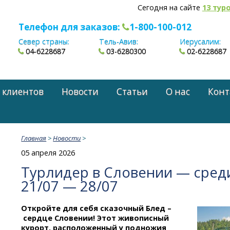
Сегодня на сайте
13 тур
Телефон для заказов:
1-800-100-012
Север страны:
Тель-Авив:
Иерусалим:
04-6228687
03-6280300
02-6228687
 клиентов
Новости
Статьи
О нас
Конт
Главная
>
Новости
>
05 апреля 2026
Турлидер в Словении — среди
21/07 — 28/07
Откройте для себя сказочный Блед –
сердце Словении! Этот живописный
курорт, расположенный у подножия