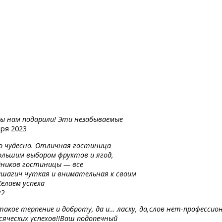
вы нам подарили! Эти незабываемые
бря 2023
ло чудесно. Отличная гостиница
ольшим выбором фруктов и ягод,
дников гостиницы — все
ашагич чуткая и внимательная к своим
елаем успеха
22
 такое
терпение
и доброту,
да и…
ласку,
да,слов
нет-профессион
сяческих успехов!!Ваш подопечный