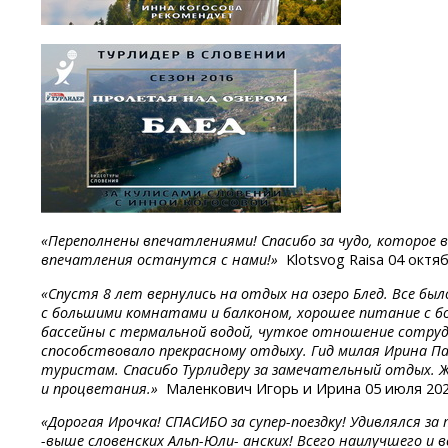
«Переполнены впечатлениями! Спасибо за чудо, которое 
впечатления останутся с нами!»
Klotsvog Raisa 04 октя
«Спустя 8 лет вернулись на отдых на озеро Блед. Все бы
с большими комнатами и балконом, хорошее питание с б
бассейны с термальной водой, чуткое отношение сотру
способствовало прекрасному отдыху. Гид милая Ирина П
туристам. Спасибо Турлидеру за замечательный отдых. Ж
и процветания.»
Маленкович Игорь и Ирина 05 июля 20
«Дорогая
Ирочка!
СПАСИБО
за супер-поездку!
Удивлялся
за
-
выше
словенских
Альп-Юли-
анских! Всего наилучшего и в