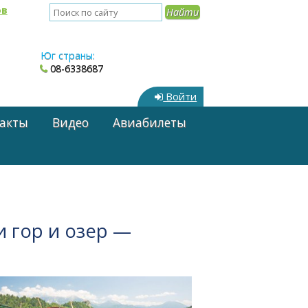
ов
Юг страны:
08-6338687
Войти
акты
Видео
Авиабилеты
 гор и озер —