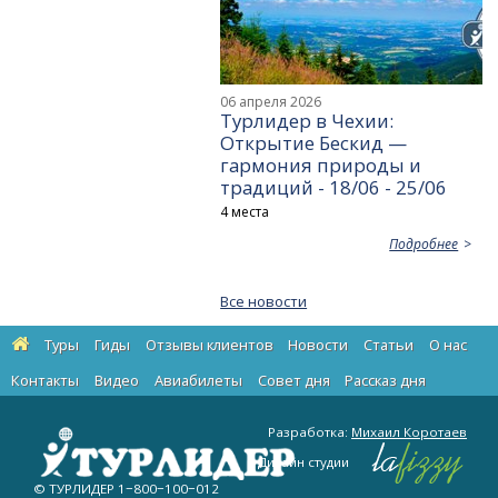
06 апреля 2026
Турлидер в Чехии:
Открытие Бескид —
гармония природы и
традиций - 18/06 - 25/06
4 места
Подробнее
Все новости
Туры
Гиды
Отзывы клиентов
Новости
Статьи
О нас
Контакты
Видео
Авиабилеты
Cовет дня
Рассказ дня
Разработка:
Михаил Коротаев
Дизайн студии
© ТУРЛИДЕР
1−800−100−012