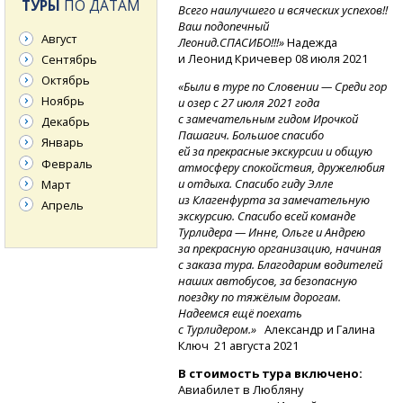
ТУРЫ
ПО ДАТАМ
Всего наилучшего и всяческих успехов!!
Ваш подопечный
Август
Леонид.СПАСИБО!!!»
Надежда
и Леонид Кричевер 08 июля 2021
Сентябрь
Октябрь
«Были в туре по Словении — Среди гор
Ноябрь
и озер с 27 июля 2021 года
с замечательным гидом Ирочкой
Декабрь
Пашагич. Большое спасибо
Январь
ей за прекрасные экскурсии и общую
Февраль
атмосферу спокойствия, дружелюбия
и отдыха. Спасибо гиду Элле
Март
из Клагенфурта за замечательную
Апрель
экскурсию. Спасибо всей команде
Турлидера — Инне, Ольге и Андрею
за прекрасную организацию, начиная
с заказа тура. Благодарим водителей
наших автобусов, за безопасную
поездку по тяжёлым дорогам.
Надеемся ещё поехать
с Турлидером.»
Александр и Галина
Ключ
21 августа 2021
В стоимость тура включено:
Авиабилет в Любляну