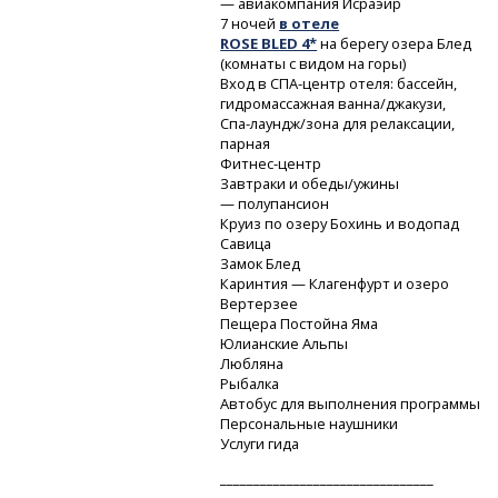
— авиакомпания Исраэйр
7 ночей
в отеле
ROSE BLED 4*
на берегу озера Блед
(комнаты с видом на горы)
Вход
в СПА-центр
отеля: бассейн,
гидромассажная ванна/джакузи,
Спа-лаундж/зона
для релаксации,
парная
Фитнес-центр
Завтраки и обеды/ужины
— полупансион
Круиз по озеру Бохинь и водопад
Савица
Замок Блед
Каринтия — Клагенфурт и озеро
Вертерзее
Пещера Постойна Яма
Юлианские Альпы
Любляна
Рыбалка
Автобус для выполнения программы
Персональные наушники
Услуги гида
________________________________