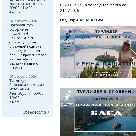
долины здоровья -
€2799 Цена на последние места до
09/09 - 16/09
21.07.2026
4 места
Гид -
Ирина Пашагич
07 августа 2026
Заказали тур —
оформите
страховку!
Чем раньше вы
активируете ваш
страховой полис на
период тура — тем
больше времени у вас
на спокойное
ожидание вашего
отпуска!
07 августа 2026
Турлидер в
Германии - горячие
источники
Люнебурга - 09/09 -
16/09
7 мест
Все новости