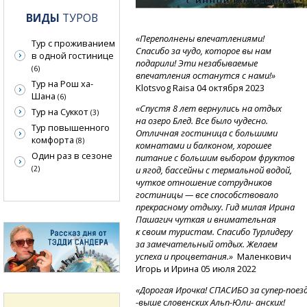
ВИДЫ
ТУРОВ
«Переполнены впечатлениями!
Тур с проживанием
Спасибо за чудо, которое вы нам
в одной гостинице
подарили! Эти незабываемые
(6)
впечатления останутся с нами!»
Тур на Рош ха-
Klotsvog Raisa 04 октября 2023
Шана
(6)
«Спустя 8 лет вернулись на отдых
Тур на Суккот
(3)
на озеро Блед. Все было чудесно.
Тур повышенного
Отличная гостиница с большими
комфорта
(8)
комнатами и балконом, хорошее
Один раз в сезоне
питание с большим выбором фруктов
(2)
и ягод, бассейны с термальной водой,
чуткое отношение сотрудников
гостиницы — все способствовало
прекрасному отдыху. Гид милая Ирина
Пашагич чуткая и внимательная
к своим туристам. Спасибо Турлидеру
за замечательный отдых. Желаем
успеха и процветания.»
Маленкович
Игорь и Ирина 05 июля 2022
«Дорогая
Ирочка!
СПАСИБО
за супер-поезд
-
выше
словенских
Альп-Юли-
анских!