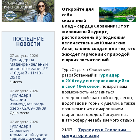
Откройте для
себя
сказочный
Блед – сердце Словении! Этот
живописный курорт,
расположенный у подножия
ПОСЛЕДНИЕ
величественных Юлианских
НОВОСТИ
Альп, словно создан для тех, кто
жаждет гармонии с природой
07 августа 2026
и ярких впечатлений.
Турлидер на
Мадейре - зеленый
остров в океане - 5*
Тур «Отдых в Словении»,
- 10 дней - 11/10 -
разработанный в
Турлидер
20/10
в 2010 году и отправляющийся
3 места
в свой 16−й сезон
,
подарит вам
07 августа 2026
возможность насладиться
Турлидер в
невероятной красотой озер, лесов,
Баварии -
водопадов и горных ущелий, а также
изумрудная гладь
озер - 02/09 - 09/09
познакомиться с очарованием
Одно место
старинных городов. Погрузитесь
в атмосферу незабываемого отдыха!
07 августа 2026
Турлидер в
21/07 —
Турлидер в Словении —
Словении -
термальный курорт
среди гор и озер
Олимие - источник