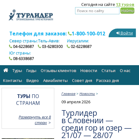
Сегодня на сайте
13 туров
Телефон для заказов:
1-800-100-012
Войти
Север страны:
Тель-Авив:
Иерусалим:
04-6228687
03-6280300
02-6228687
Юг страны:
08-6338687
Туры
Гиды
Отзывы клиентов
Новости
Статьи
О нас
Контакты
Видео
Авиабилеты
Cовет дня
Рассказ дня
Главная
>
Новости
>
ТУРЫ
ПО
09 апреля 2026
СТРАНАМ
Турлидер
Развернуть все 8
в Словении —
стран
среди гор и озер —
21/07 — 28/07