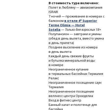
В стоимость тура включено:
Полет в Любляну — авиакомпания
ISRAIR
7 ночей — проживание в номерах с
балконом
в отеле 4* Superior
Terme Olimia — Hotel
Sotelia
—
Только для взрослых 18+
Полупансион — завтраки и ужины
(обед в день вылета, вместо ужина
в день прилета)
Позднее выселение из номера
в день вылета
Каждый день свежие фрукты
и бутылка минеральной воды
в номере
Неограниченное купание
в термальных бассейнах Термалия
Релакс
Неограниченное посещение саун
Термалия
Неограниченное посещение
веллнесс центра Орхиделиа
Вход в фитнес центр
Банный халат и полотенце для
бассейна