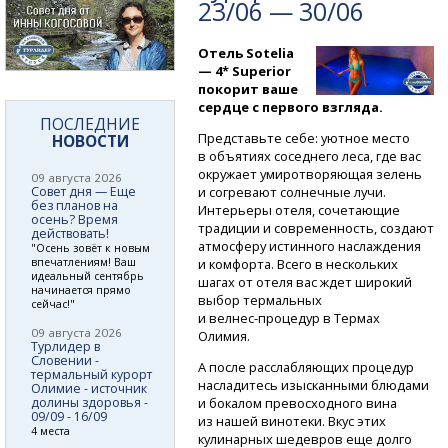
23/06 — 30/06
Отель Sotelia
— 4* Superior
покорит ваше
сердце с первого взгляда.
ПОСЛЕДНИЕ
Представьте себе: уютное место
НОВОСТИ
в объятиях соседнего леса, где вас
окружает умиротворяющая зелень
09 августа 2026
Совет дня — Еще
и согревают солнечные лучи.
без планов на
Интерьеры отеля, сочетающие
осень? Время
традиции и современность, создают
действовать!
атмосферу истинного наслаждения
"Осень зовёт к новым
впечатлениям! Ваш
и комфорта. Всего в нескольких
идеальный сентябрь
шагах от отеля вас ждет широкий
начинается прямо
выбор термальных
сейчас!"
и велнес-процедур
в Термах
09 августа 2026
Олимия.
Турлидер в
Словении -
А после расслабляющих процедур
термальный курорт
насладитесь изысканными блюдами
Олимие - источник
долины здоровья -
и бокалом превосходного вина
09/09 - 16/09
из нашей винотеки. Вкус этих
4 места
кулинарных шедевров еще долго