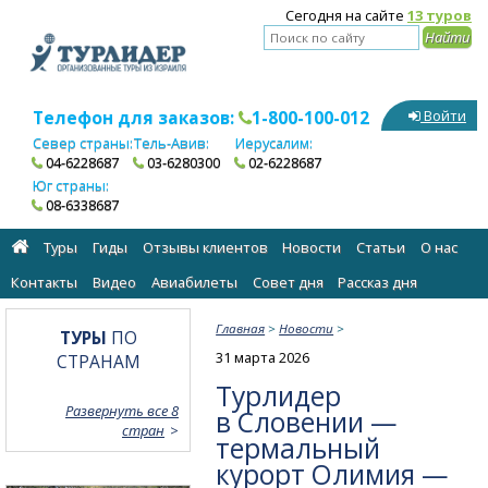
Сегодня на сайте
13 туров
Телефон для заказов:
1-800-100-012
Войти
Север страны:
Тель-Авив:
Иерусалим:
04-6228687
03-6280300
02-6228687
Юг страны:
08-6338687
Туры
Гиды
Отзывы клиентов
Новости
Статьи
О нас
Контакты
Видео
Авиабилеты
Cовет дня
Рассказ дня
Главная
>
Новости
>
ТУРЫ
ПО
31 марта 2026
СТРАНАМ
Турлидер
Развернуть все 8
в Словении —
стран
термальный
курорт Олимия —