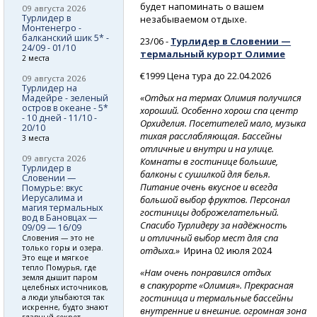
будет напоминать о вашем
09 августа 2026
Турлидер в
незабываемом отдыхе.
Монтенегро -
балканский шик 5* -
23/06 -
Турлидер в Словении —
24/09 - 01/10
термальный курорт Олимие
2 места
€1999 Цена тура до 22.04.2026
09 августа 2026
Турлидер на
«Отдых на термах Олимия получился
Мадейре - зеленый
остров в океане - 5*
хороший. Особенно хорош спа центр
- 10 дней - 11/10 -
Орхиделия. Посетителей мало, музыка
20/10
тихая расслабляющая. Бассейны
3 места
отличные и внутри и на улице.
09 августа 2026
Комнаты в гостинице большие,
Турлидер в
балконы с сушилкой для белья.
Словении —
Питание очень вкусное и всегда
Помурье: вкус
Иерусалима и
большой выбор фруктов. Персонал
магия термальных
гостиницы доброжелательный.
вод в Бановцах —
Спасибо Турлидеру за надёжность
09/09 — 16/09
и отличный выбор мест для спа
Словения — это не
только горы и озера.
отдыха.»
Ирина 02 июля 2024
Это еще и мягкое
тепло Помурья, где
«Нам очень понравился отдых
земля дышит паром
в спакурорте «Олимия». Прекрасная
целебных источников,
гостиница и термальные бассейны
а люди улыбаются так
искренне, будто знают
внутренние и внешние. огромная зона
главный секрет