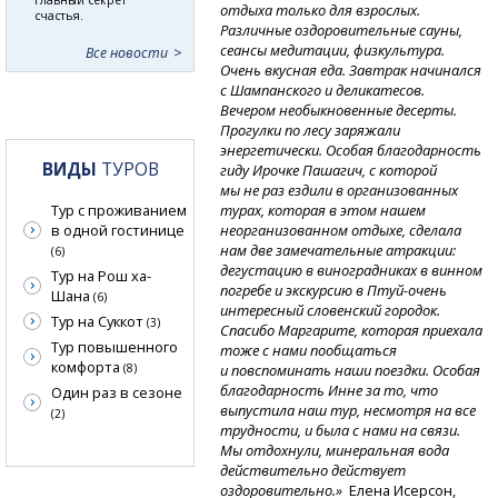
отдыха только для взрослых.
счастья.
Различные оздоровительные сауны,
сеансы медитации, физкультура.
Все новости
Очень вкусная еда. Завтрак начинался
с Шампанского и деликатесов.
Вечером необыкновенные десерты.
Прогулки по лесу заряжали
энергетически. Особая благодарность
ВИДЫ
ТУРОВ
гиду Ирочке Пашагич, с которой
мы не раз ездили в организованных
турах, которая в этом нашем
Тур с проживанием
неорганизованном отдыхе, сделала
в одной гостинице
нам две замечательные атракции:
(6)
дегустацию в виноградниках в винном
Тур на Рош ха-
погребе и экскурсию
в Птуй-очень
Шана
(6)
интересный словенский городок.
Тур на Суккот
(3)
Спасибо Маргарите, которая приехала
Тур повышенного
тоже с нами пообщаться
комфорта
и повспоминать наши поездки. Особая
(8)
благодарность Инне за то, что
Один раз в сезоне
выпустила наш тур, несмотря на все
(2)
трудности, и была с нами на связи.
Мы отдохнули, минеральная вода
действительно действует
оздоровительно.»
Елена Исерсон,