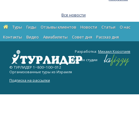
Все новости
Туры
Гиды
Отзывы клиентов
Новости
Статьи
О нас
Контакты
Видео
Авиабилеты
Cовет дня
Рассказ дня
Разработка:
Михаил Коротаев
Дизайн студии
© ТУРЛИДЕР
1−800−100−012
Организованные туры из Израиля
Подписка на рассылки