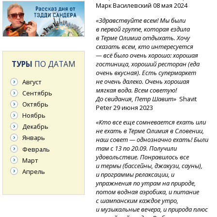
Марк Василевский 08 мая 2024
«Здравствуйте всем! Мы были
в первой группе, которая ездила
в Терме Олимиа отдыхать. Хочу
сказать всем, кто интересуется
— всё было очень хорошо: хорошая
ТУРЫ
ПО ДАТАМ
гостиница, хороший ресторан (еда
очень вкусная). Есть супермаркет
не очень далеко. Очень хорошая
Август
мягкая вода. Всем советую!
Сентябрь
До свидания, Петр Шавит»
Shavit
Октябрь
Peter 29 июня 2023
Ноябрь
«Кто все еще сомневается ехать или
Декабрь
не ехать в Терме Олимия в Словении,
Январь
наш совет — однозначно ехать! Были
там с 13 по 20.09. Получили
Февраль
удовольствие. Понравилось все
Март
и термы (бассейны, джакузи, сауны),
Апрель
и программы релаксации, и
упражнения по утрам на природе,
потом водная аэробика, и питание
с шампанским каждое утро,
и музыкальные вечера, и природа плюс