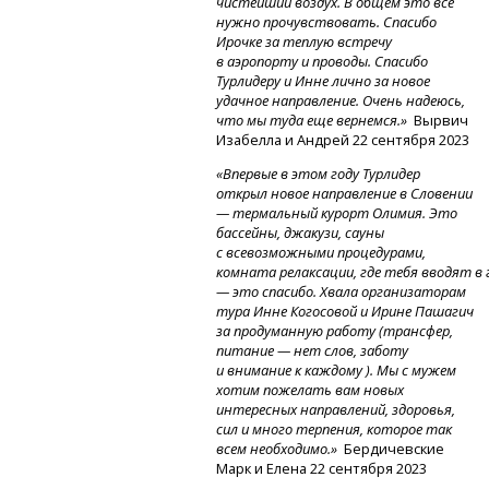
чистейший воздух. В общем это все
нужно прочувствовать. Спасибо
Ирочке за теплую встречу
в аэропорту и проводы. Спасибо
Турлидеру и Инне лично за новое
удачное направление. Очень надеюсь,
что мы туда еще вернемся.»
Вырвич
Изабелла и Андрей 22 сентября 2023
«Впервые в этом году Турлидер
открыл новое направление в Словении
— термальный курорт Олимия. Это
бассейны, джакузи, сауны
с всевозможными процедурами,
комната
релаксации,
где
тебя
вводят
в
— это спасибо. Хвала организаторам
тура Инне Когосовой и Ирине Пашагич
за продуманную работу (трансфер,
питание — нет слов, заботу
и внимание к каждому ). Мы с мужем
хотим пожелать вам новых
интересных направлений, здоровья,
сил и много терпения, которое так
всем необходимо.»
Бердичевские
Марк и Елена 22 сентября 2023