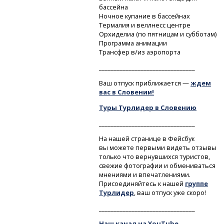
бассейна
Ночное купание в бассейнах
Термалия и веллнесс центре
Орхиделиа (по пятницам и субботам)
Программа анимации
Трансфер в/из аэропорта
________________________________
Ваш отпуск приближается —
ждем
вас в Словении!
Туры Турлидер в Словению
________________________________
На нашей странице в Фейсбук
вы можете первыми видеть отзывы
только что вернувшихся туристов,
свежие фотографии и обмениваться
мнениями и впечатлениями.
Присоединяйтесь к нашей
группе
Турлидер
, ваш отпуск уже скоро!
________________________________
Наш канал на YouTube