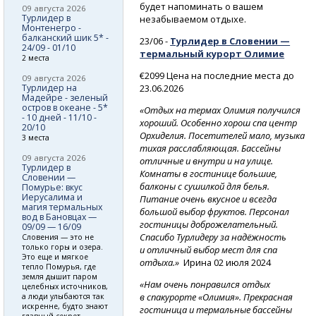
будет напоминать о вашем
09 августа 2026
Турлидер в
незабываемом отдыхе.
Монтенегро -
балканский шик 5* -
23/06 -
Турлидер в Словении —
24/09 - 01/10
термальный курорт Олимие
2 места
€2099 Цена на последние места до
09 августа 2026
Турлидер на
23.06.2026
Мадейре - зеленый
остров в океане - 5*
«Отдых на термах Олимия получился
- 10 дней - 11/10 -
хороший. Особенно хорош спа центр
20/10
Орхиделия. Посетителей мало, музыка
3 места
тихая расслабляющая. Бассейны
09 августа 2026
отличные и внутри и на улице.
Турлидер в
Комнаты в гостинице большие,
Словении —
балконы с сушилкой для белья.
Помурье: вкус
Иерусалима и
Питание очень вкусное и всегда
магия термальных
большой выбор фруктов. Персонал
вод в Бановцах —
гостиницы доброжелательный.
09/09 — 16/09
Спасибо Турлидеру за надёжность
Словения — это не
только горы и озера.
и отличный выбор мест для спа
Это еще и мягкое
отдыха.»
Ирина 02 июля 2024
тепло Помурья, где
земля дышит паром
«Нам очень понравился отдых
целебных источников,
в спакурорте «Олимия». Прекрасная
а люди улыбаются так
искренне, будто знают
гостиница и термальные бассейны
главный секрет