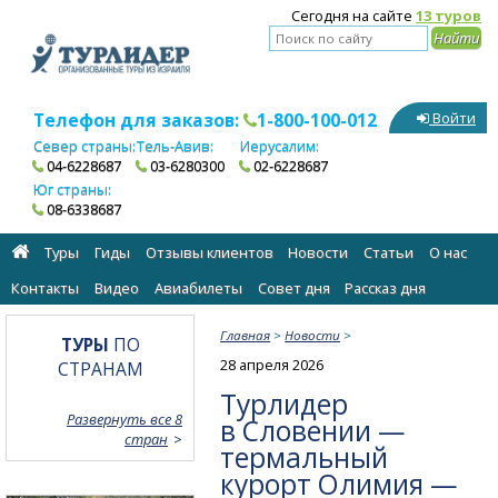
Сегодня на сайте
13 туров
Телефон для заказов:
1-800-100-012
Войти
Север страны:
Тель-Авив:
Иерусалим:
04-6228687
03-6280300
02-6228687
Юг страны:
08-6338687
Туры
Гиды
Отзывы клиентов
Новости
Статьи
О нас
Контакты
Видео
Авиабилеты
Cовет дня
Рассказ дня
Главная
>
Новости
>
ТУРЫ
ПО
28 апреля 2026
СТРАНАМ
Турлидер
Развернуть все 8
в Словении —
стран
термальный
курорт Олимия —