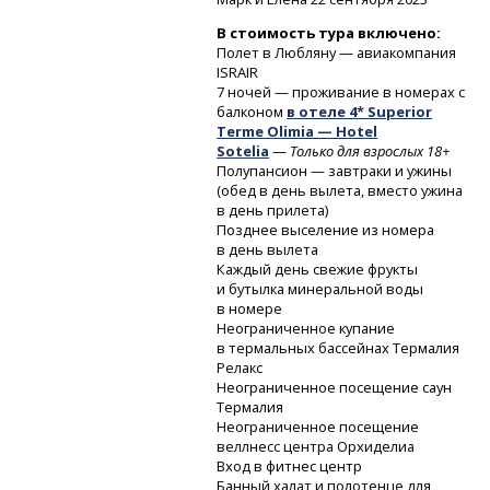
В стоимость тура включено:
Полет в Любляну — авиакомпания
ISRAIR
7 ночей — проживание в номерах с
балконом
в отеле 4* Superior
Terme Olimia — Hotel
Sotelia
—
Только для взрослых 18+
Полупансион — завтраки и ужины
(обед в день вылета, вместо ужина
в день прилета)
Позднее выселение из номера
в день вылета
Каждый день свежие фрукты
и бутылка минеральной воды
в номере
Неограниченное купание
в термальных бассейнах Термалия
Релакс
Неограниченное посещение саун
Термалия
Неограниченное посещение
веллнесс центра Орхиделиа
Вход в фитнес центр
Банный халат и полотенце для