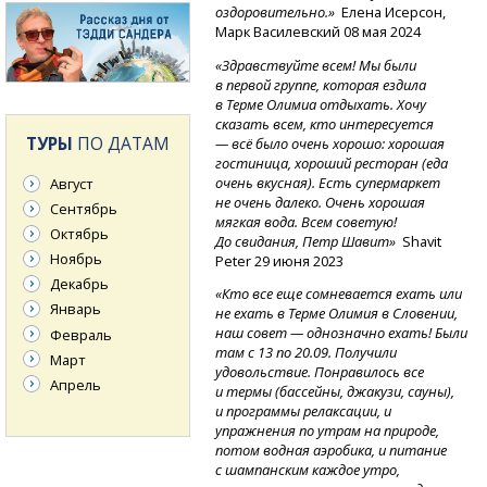
оздоровительно.»
Елена Исерсон,
Марк Василевский 08 мая 2024
«Здравствуйте всем! Мы были
в первой группе, которая ездила
в Терме Олимиа отдыхать. Хочу
сказать всем, кто интересуется
ТУРЫ
ПО ДАТАМ
— всё было очень хорошо: хорошая
гостиница, хороший ресторан (еда
очень вкусная). Есть супермаркет
Август
не очень далеко. Очень хорошая
Сентябрь
мягкая вода. Всем советую!
Октябрь
До свидания, Петр Шавит»
Shavit
Ноябрь
Peter 29 июня 2023
Декабрь
«Кто все еще сомневается ехать или
Январь
не ехать в Терме Олимия в Словении,
наш совет — однозначно ехать! Были
Февраль
там с 13 по 20.09. Получили
Март
удовольствие. Понравилось все
Апрель
и термы (бассейны, джакузи, сауны),
и программы релаксации, и
упражнения по утрам на природе,
потом водная аэробика, и питание
с шампанским каждое утро,