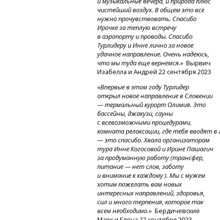
и музыкальные вечера, и природа плюс
чистейший воздух. В общем это все
нужно прочувствовать. Спасибо
Ирочке за теплую встречу
в аэропорту и проводы. Спасибо
Турлидеру и Инне лично за новое
удачное направление. Очень надеюсь,
что мы туда еще вернемся.»
Вырвич
Изабелла и Андрей 22 сентября 2023
«Впервые в этом году Турлидер
открыл новое направление в Словении
— термальный курорт Олимия. Это
бассейны, джакузи, сауны
с всевозможными процедурами,
комната
релаксации,
где
тебя
вводят
в
— это спасибо. Хвала организаторам
тура Инне Когосовой и Ирине Пашагич
за продуманную работу (трансфер,
питание — нет слов, заботу
и внимание к каждому ). Мы с мужем
хотим пожелать вам новых
интересных направлений, здоровья,
сил и много терпения, которое так
всем необходимо.»
Бердичевские
Марк и Елена 22 сентября 2023