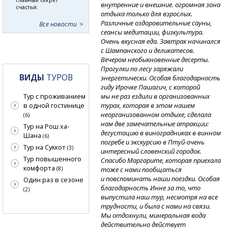
внутренние и внешние. огромная зона
счастья.
отдыха только для взрослых.
Различные оздоровительные сауны,
Все новости
сеансы медитации, физкультура.
Очень вкусная еда. Завтрак начинался
с Шампанского и деликатесов.
Вечером необыкновенные десерты.
Прогулки по лесу заряжали
ВИДЫ
ТУРОВ
энергетически. Особая благодарность
гиду Ирочке Пашагич, с которой
мы не раз ездили в организованных
Тур с проживанием
турах, которая в этом нашем
в одной гостинице
неорганизованном отдыхе, сделала
(6)
нам две замечательные атракции:
Тур на Рош ха-
дегустацию в виноградниках в винном
Шана
(6)
погребе и экскурсию
в Птуй-очень
Тур на Суккот
(3)
интересный словенский городок.
Тур повышенного
Спасибо Маргарите, которая приехала
комфорта
тоже с нами пообщаться
(8)
и повспоминать наши поездки. Особая
Один раз в сезоне
благодарность Инне за то, что
(2)
выпустила наш тур, несмотря на все
трудности, и была с нами на связи.
Мы отдохнули, минеральная вода
действительно действует