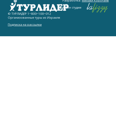
Разработка:
Михаил Коротаев
Дизайн студии
© ТУРЛИДЕР
1−800−100−012
Организованные туры из Израиля
Подписка на рассылки