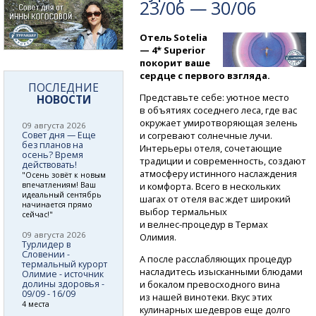
23/06 — 30/06
Отель Sotelia
— 4* Superior
покорит ваше
сердце с первого взгляда.
ПОСЛЕДНИЕ
Представьте себе: уютное место
НОВОСТИ
в объятиях соседнего леса, где вас
окружает умиротворяющая зелень
09 августа 2026
Совет дня — Еще
и согревают солнечные лучи.
без планов на
Интерьеры отеля, сочетающие
осень? Время
традиции и современность, создают
действовать!
атмосферу истинного наслаждения
"Осень зовёт к новым
впечатлениям! Ваш
и комфорта. Всего в нескольких
идеальный сентябрь
шагах от отеля вас ждет широкий
начинается прямо
выбор термальных
сейчас!"
и велнес-процедур
в Термах
09 августа 2026
Олимия.
Турлидер в
Словении -
А после расслабляющих процедур
термальный курорт
насладитесь изысканными блюдами
Олимие - источник
долины здоровья -
и бокалом превосходного вина
09/09 - 16/09
из нашей винотеки. Вкус этих
4 места
кулинарных шедевров еще долго